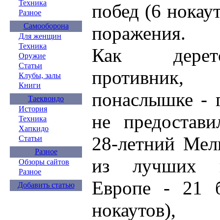
Техника
побед (6 нокаут
Разное
Самооборона
поражения.
Для женщин
Техника
Как дерет
Оружие
Статьи
противник,
Клубы, залы
Книги
понаслышке - 
Таеквондо
История
не предостави
Техника
Хапкидо
28-летний Мел
Статьи
Разное
из лучших п
Обзоры сайтов
Разное
Европе - 21 
Добавить статью
нокаутов),