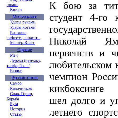
К бою за тит
цюань
Книги
студент 4-го 
Мастер-класс
Удары руками
государственно
Удары ногами
Растяжка,
Николай Ям
гибкость, шпагат...
Мастер-Класс
первенств и ч
Оружие
Меч
Дерево (нунчаку,
любительском к
тонфа, бо ....)
Разное
чемпион Росси
Русские стили
Самбо
кикбоксинге 
Кадочников
Слав. Гориц.
шел долго и у
Борьба
Буза
летнего спорт
История
Статьи