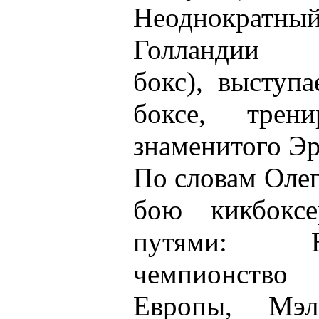
Неоднокра
Голландии (
бокс), выступ
боксе, трен
знаменитого Эр
По словам Олег
бою кикбокс
путями: Н
чемпионств
Европы, Мэ