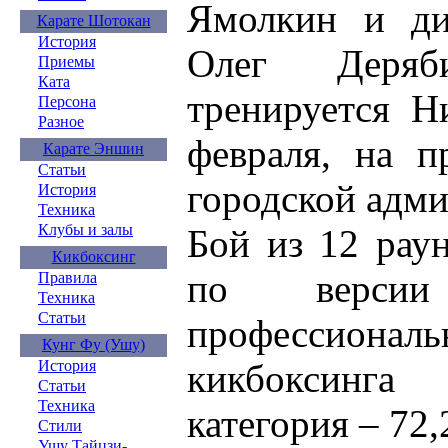
Ямолкин и ди
Карате Шотокан
История
Олег Деряб
Приемы
Ката
тренируется Н
Персона
Разное
февраля, на п
Карате Эншин
Статьи
городской адм
История
Техника
Клубы и залы
Бой из 12 рау
Кикбоксинг
по версии 
Правила
Техника
Статьи
профессиона
Кунг Фу (Ушу)
кикбоксинга
История
Статьи
Техника
категория – 72
Стили
Ушу Тайцзи-