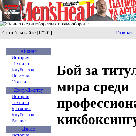
Статей на сайте [17561]
Главная
Айкидо
История
Техника
Бой за титу
Клубы, залы
Персона
мира среди
Статьи
Джиу-Джитсу
История
профессион
Техника
Бразилия
кикбоксинг
Клубы, залы
Разное
Дзюдо
История