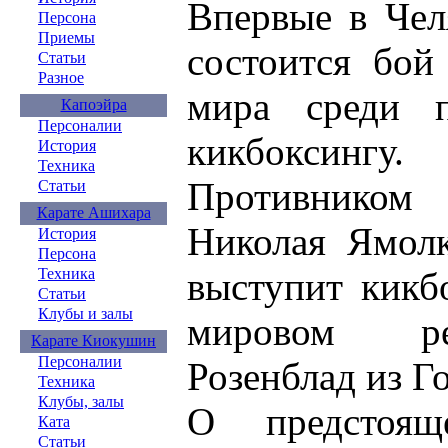
Впервые в Чел
Персона
Приемы
состоится бой
Статьи
Разное
мира среди п
Капоэйра
Персоналии
кикбоксингу.
История
Техника
Противником
Статьи
Карате Ашихара
Николая Ямолк
История
Персона
выступит кикб
Техника
Статьи
Клубы и залы
мировом ре
Карате Киокушин
Персоналии
Розенблад из Г
Техника
Клубы, залы
О предстоя
Ката
Статьи