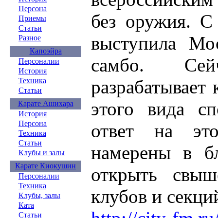
Персона
без оружия. С
Приемы
Статьи
выступила Мос
Разное
Капоэйра
самбо. Сей
Персоналии
История
разрабатывает
Техника
Статьи
этого вида сп
Карате Ашихара
История
Персона
ответ на эт
Техника
Статьи
намерены в б
Клубы и залы
Карате Киокушин
открыть свыш
Персоналии
Техника
клубов и секци
Клубы, залы
Ката
Статьи