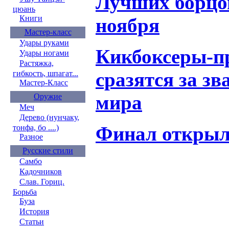
Лучших борцов
цюань
Книги
ноября
Мастер-класс
Удары руками
Кикбоксеры-п
Удары ногами
Растяжка,
сразятся за з
гибкость, шпагат...
Мастер-Класс
мира
Оружие
Меч
Дерево (нунчаку,
Финал открыл
тонфа, бо ....)
Разное
Русские стили
Самбо
Кадочников
Слав. Гориц.
Борьба
Буза
История
Статьи