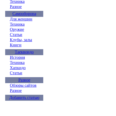
Техника
Разное
Самооборона
Для женщин
Техника
Оружие
Статьи
Клубы, залы
Книги
Таеквондо
История
Техника
Хапкидо
Статьи
Разное
Обзоры сайтов
Разное
Добавить статью