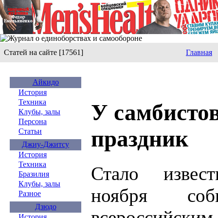
Статей на сайте [17561]
Главная
Айкидо
История
Техника
У самбистов
Клубы, залы
Персона
праздник
Статьи
Джиу-Джитсу
История
Техника
Стало извес
Бразилия
Клубы, залы
ноября соб
Разное
Дзюдо
всероссийски
История