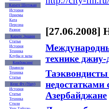
http://city-fm.
Карате Шотокан
История
Приемы
Ката
Персона
[27.06.2008] 
Разное
Карате Эншин
Статьи
Международны
История
Техника
технике джиу-
Клубы и залы
Кикбоксинг
Правила
Таэквондисты
Техника
Статьи
недостатками 
Кунг Фу (Ушу)
История
Азербайджане
Статьи
Техника
Стили
Ушу Тайцзи-