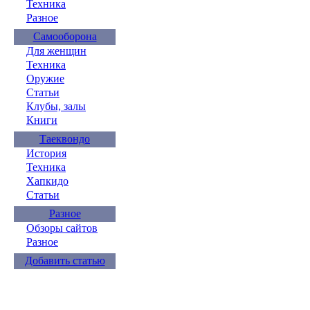
Техника
Разное
Самооборона
Для женщин
Техника
Оружие
Статьи
Клубы, залы
Книги
Таеквондо
История
Техника
Хапкидо
Статьи
Разное
Обзоры сайтов
Разное
Добавить статью