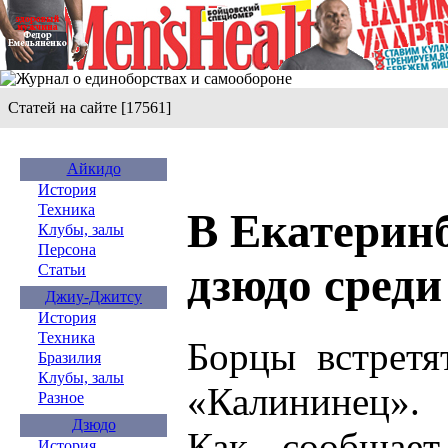
Статей на сайте [17561]
Айкидо
История
Техника
В Екатеринб
Клубы, залы
Персона
дзюдо среди
Статьи
Джиу-Джитсу
История
Техника
Борцы встретя
Бразилия
Клубы, залы
«Калининец».
Разное
Дзюдо
Как сообщает
История