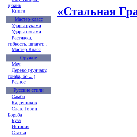
цюань
«Стальная Гра
Книги
Мастер-класс
Удары руками
Удары ногами
Растяжка,
гибкость, шпагат...
Мастер-Класс
Оружие
Меч
Дерево (нунчаку,
тонфа, бо ....)
Разное
Русские стили
Самбо
Кадочников
Слав. Гориц.
Борьба
Буза
История
Статьи