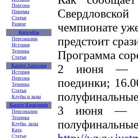
Персона
Свердловской
Приемы
Статьи
чемпионате уже
Разное
Капоэйра
предстоит сраз
Персоналии
История
Программа сор
Техника
Статьи
2 июня — 11
Карате Ашихара
История
Персона
поединки; 16.
Техника
Статьи
полуфинальные
Клубы и залы
Карате Киокушин
3 июня — 11
Персоналии
Техника
полуфинальные
Клубы, залы
Ката
Статьи