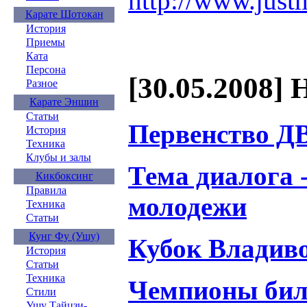
http://www.just
Карате Шотокан
История
Приемы
Ката
Персона
[30.05.2008] 
Разное
Карате Эншин
Статьи
Первенство Д
История
Техника
Клубы и залы
Тема диалога 
Кикбоксинг
Правила
молодежи
Техника
Статьи
Кунг Фу (Ушу)
Кубок Владиво
История
Статьи
Техника
Чемпионы бил
Стили
Ушу Тайцзи-