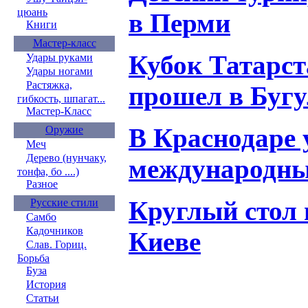
цюань
в Перми
Книги
Мастер-класс
Кубок Татарст
Удары руками
Удары ногами
Растяжка,
прошел в Буг
гибкость, шпагат...
Мастер-Класс
В Краснодаре 
Оружие
Меч
Дерево (нунчаку,
международные
тонфа, бо ....)
Разное
Круглый стол 
Русские стили
Самбо
Кадочников
Киеве
Слав. Гориц.
Борьба
Буза
История
Статьи