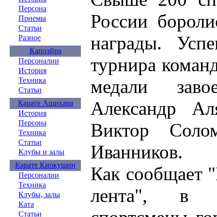
Персона
России бороли
Приемы
Статьи
награды. Усп
Разное
Капоэйра
турнира коман
Персоналии
История
медали заво
Техника
Статьи
Александр Ал
Карате Ашихара
История
Персона
Виктор Соло
Техника
Статьи
Иванников.
Клубы и залы
Карате Киокушин
Как сообщает 
Персоналии
Техника
лента", в о
Клубы, залы
Ката
Статьи