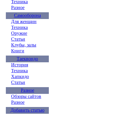
Техника
Разное
Самооборона
Для женщин
Техника
Оружие
Статьи
Клубы, залы
Книги
Таеквондо
История
Техника
Хапкидо
Статьи
Разное
Обзоры сайтов
Разное
Добавить статью