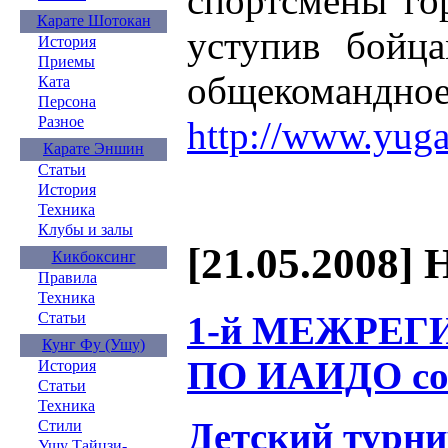
спортсмены го
Карате Шотокан
уступив бойца
История
Приемы
общекомандное
Ката
Персона
Разное
http://www.yuga
Карате Эншин
Статьи
История
Техника
Клубы и залы
[21.05.2008] 
Кикбоксинг
Правила
Техника
1-й МЕЖРЕ
Статьи
Кунг Фу (Ушу)
ПО ИАИДО сос
История
Статьи
Техника
Детский турни
Стили
Ушу Тайцзи-