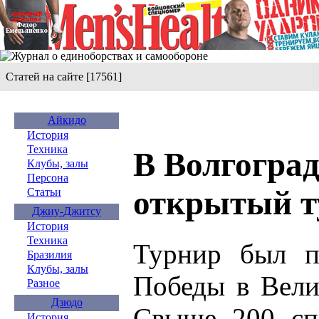
Статей на сайте [17561]
Айкидо
История
Техника
В Волгогра
Клубы, залы
Персона
открытый т
Статьи
Джиу-Джитсу
История
Техника
Турнир был п
Бразилия
Клубы, залы
Победы в Вели
Разное
Дзюдо
Свыше 200 сп
История