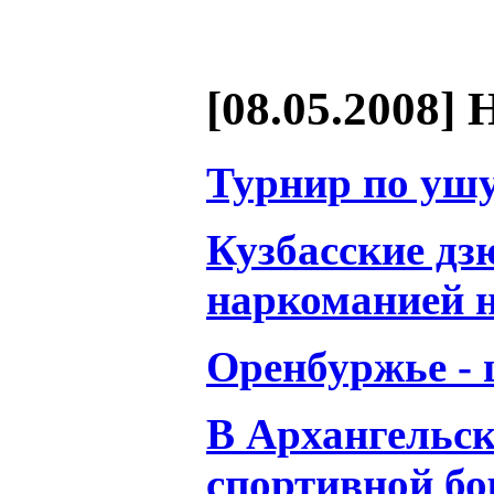
[08.05.2008] 
Турнир по ушу
Кузбасские дз
наркоманией н
Оренбуржье - 
В Архангельск
спортивной б