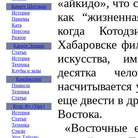
«айкидо», что 
Карате Шотокан
как “жизненна
История
Приемы
Ката
когда Котод
Персона
Разное
Хабаровске фил
Карате Эншин
Статьи
искусства, и
История
Техника
десятка че
Клубы и залы
Кикбоксинг
насчитывается 
Правила
Техника
еще двести в д
Статьи
Кунг Фу (Ушу)
Востока.
История
Статьи
«Восточные е
Техника
Стили
Ушу Тайцзи-