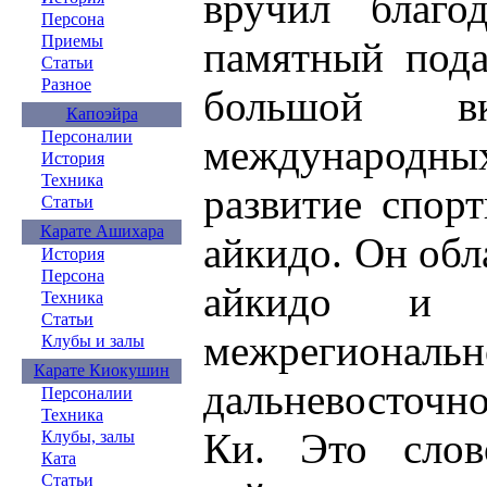
вручил благо
Персона
Приемы
памятный пода
Статьи
Разное
большой в
Капоэйра
Персоналии
международны
История
Техника
развитие спор
Статьи
Карате Ашихара
айкидо. Он обл
История
Персона
айкидо и я
Техника
Статьи
межрегиона
Клубы и залы
Карате Киокушин
дальневосточн
Персоналии
Техника
Ки. Это слов
Клубы, залы
Ката
Статьи