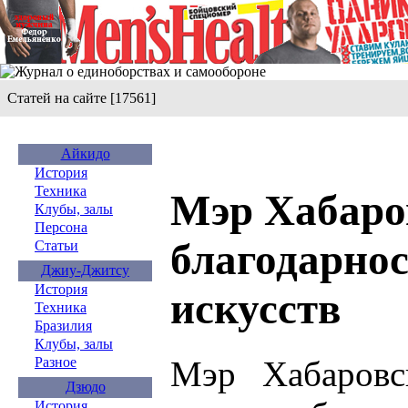
Статей на сайте [17561]
Айкидо
История
Техника
Мэр Хабаро
Клубы, залы
Персона
благодарнос
Статьи
Джиу-Джитсу
История
искусств
Техника
Бразилия
Клубы, залы
Мэр Хабаровс
Разное
Дзюдо
История