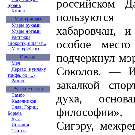
российском Д
цюань
Книги
пользуются
Мастер-класс
Удары руками
хабаровчан, 
Удары ногами
Растяжка,
особое место
гибкость, шпагат...
Мастер-Класс
подчеркнул мэ
Оружие
Меч
Соколов. — И
Дерево (нунчаку,
тонфа, бо ....)
Разное
закалкой спо
Русские стили
духа, основ
Самбо
Кадочников
Слав. Гориц.
философии».
Борьба
Буза
Сигэру, межре
История
Статьи