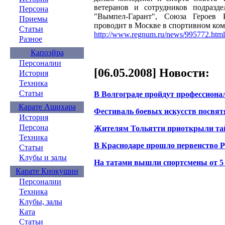
ветеранов и сотрудников подразд
Персона
"Вымпел-Гарант", Союза Героев 
Приемы
проводит в Москве в спортивном комп
Статьи
http://www.regnum.ru/news/995772.html
Разное
Капоэйра
Персоналии
[06.05.2008] Новости:
История
Техника
Статьи
В Волгограде пройдут профессиона
Карате Ашихара
Фестиваль боевых искусств посвя
История
Персона
Жителям Тольятти приоткрыли та
Техника
В Краснодаре прошло первенство Р
Статьи
Клубы и залы
На татами вышли спортсмены от 5 
Карате Киокушин
Персоналии
Техника
Клубы, залы
Ката
Статьи