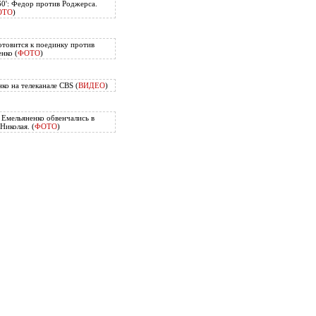
60': Федор против Роджерса.
ОТО
)
отовится к поединку против
нко (
ФОТО
)
ко на телеканале CBS (
ВИДЕО
)
Емельяненко обвенчались в
Николая. (
ФОТО
)