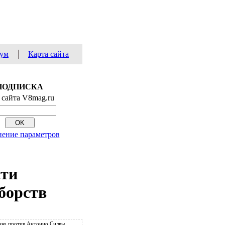
ум
Карта сайта
ПОДПИСКА
 сайта V8mag.ru
ение параметров
сти
борств
ко против Антонио Силвы.