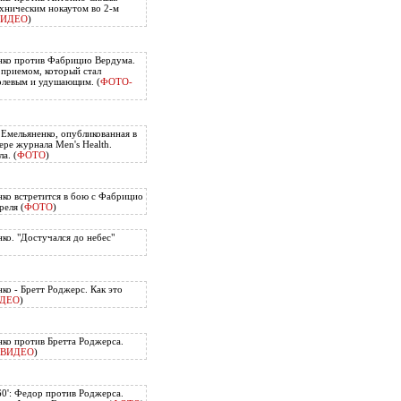
хническим нокаутом во 2-м
ВИДЕО
)
нко против Фабрицио Вердума.
приемом, который стал
олевым и удушающим. (
ФОТО-
 Емельяненко, опубликованная в
ере журнала Men's Health.
а. (
ФОТО
)
ко встретится в бою с Фабрицио
еля (
ФОТО
)
ко. "Достучался до небес"
ко - Бретт Роджерс. Как это
ДЕО
)
ко против Бретта Роджерса.
ВИДЕО
)
60': Федор против Роджерса.