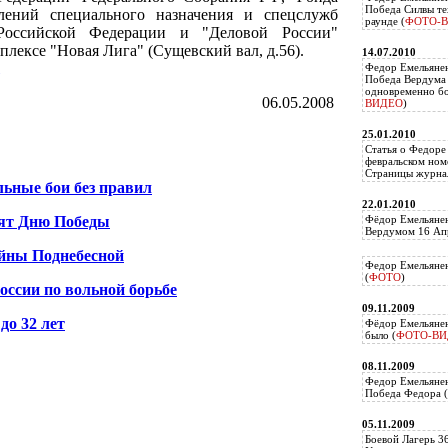
Победа Силвы те
елений специального назначения и спецслужб
раунде (
ФОТО-
Российской Федерации и "Деловой России"
лексе "Новая Лига" (Сущевский вал, д.56).
14.07.2010
Федор Емельяне
Победа Вердума 
одновременно б
06.05.2008
ВИДЕО
)
25.01.2010
Статья о Федоре
февральском ном
Страницы журнал
льные бои без правил
22.01.2010
тят Дню Победы
Фёдор Емельянен
Вердумом 16 Апр
йны Поднебесной
Федор Емельянен
(
ФОТО
)
оссии по вольной борьбе
09.11.2009
до 32 лет
Фёдор Емельянен
было (
ФОТО-ВИ
08.11.2009
Федор Емельянен
Победа Федора (
05.11.2009
Боевой Лагерь 3