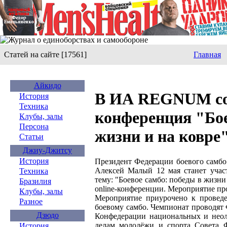
Статей на сайте [17561]
Главная
Айкидо
В ИА REGNUM cос
История
Техника
конференция "Бое
Клубы, залы
Персона
жизни и на ковре
Статьи
Джиу-Джитсу
История
Президент Федерации боевого самбо
Алексей Малый 12 мая станет уча
Техника
тему: "Боевое самбо: победы в жизн
Бразилия
online-конференции. Мероприятие прой
Клубы, залы
Мероприятие приурочено к провед
Разное
боевому самбо. Чемпионат проводят
Дзюдо
Конфедерации национальных и неол
делам молодёжи и спорта Совета 
История