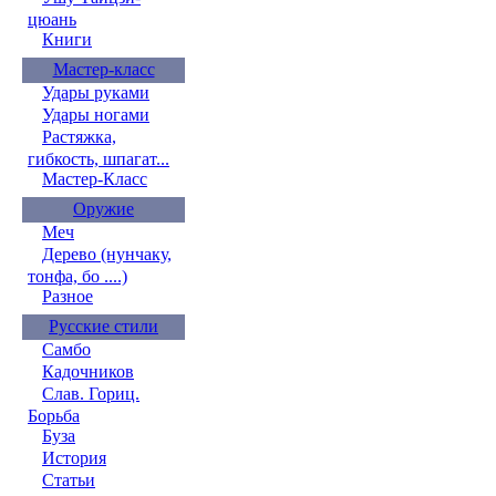
цюань
Книги
Мастер-класс
Удары руками
Удары ногами
Растяжка,
гибкость, шпагат...
Мастер-Класс
Оружие
Меч
Дерево (нунчаку,
тонфа, бо ....)
Разное
Русские стили
Самбо
Кадочников
Слав. Гориц.
Борьба
Буза
История
Статьи