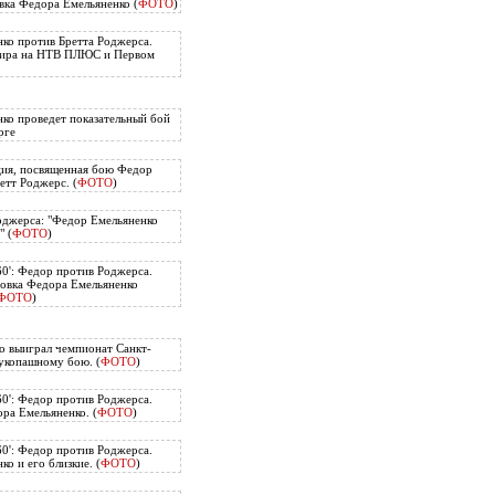
вка Федора Емельяненко (
ФОТО
)
ко против Бретта Роджерса.
нира на НТВ ПЛЮС и Первом
ко проведет показательный бой
рге
ия, посвященная бою Федор
етт Роджерс. (
ФОТО
)
оджерса: "Федор Емельяненко
" (
ФОТО
)
60': Федор против Роджерса.
овка Федора Емельяненко
ФОТО
)
о выиграл чемпионат Санкт-
укопашному бою. (
ФОТО
)
60': Федор против Роджерса.
ра Емельяненко. (
ФОТО
)
60': Федор против Роджерса.
о и его близкие. (
ФОТО
)