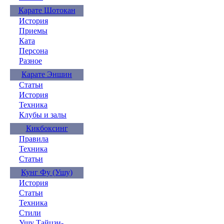
Карате Шотокан
История
Приемы
Ката
Персона
Разное
Карате Эншин
Статьи
История
Техника
Клубы и залы
Кикбоксинг
Правила
Техника
Статьи
Кунг Фу (Ушу)
История
Статьи
Техника
Стили
Ушу Тайцзи-