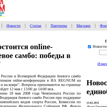
Новости
Статьи
Партнеры
Магазин
Фор
тоится online-
Новости
вое самбо: победы в
"
Измен
 России и Всемирной Федерации боевого самбо
стником online-конференции в ИА REGNUM на
Ново
и и на ковре". Вопросы принимаются на странице
дет 12 мая с 13:00 до 14:00 мск.
едино
ению 18 мая 2008 года Чемпионата России по
 Федерация боевого самбо России при поддержке
импийских видов спорта России, Комиссии по
13.02.2011
Федерации Федерального Собрания РФ, Фонда
Федор Емельянен