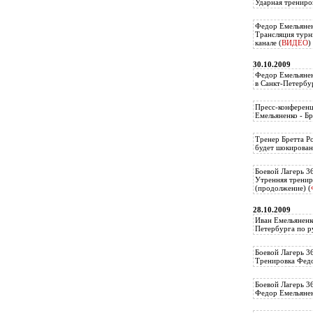
Ударная трениро
Федор Емельянен
Трансляция тур
канале (
ВИДЕО
)
30.10.2009
Федор Емельянен
в Санкт-Петербу
Пресс-конференц
Емельяненко - Бр
Тренер Бретта Р
будет шокирован
Боевой Лагерь 3
Утренняя тренир
(продолжение) (
28.10.2009
Иван Емельяненк
Петербурга по р
Боевой Лагерь 3
Тренировка Федо
Боевой Лагерь 3
Федор Емельяненк