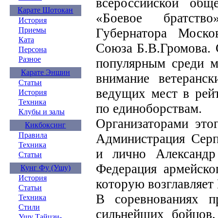
всероссийской обще
Карате Шотокан
«Боевое братств
История
Губернатора Моско
Приемы
Ката
Союза Б.В.Громова. 
Персона
Разное
популярным среди м
Карате Эншин
внимание ветеранск
Статьи
ведущих мест в рей
История
Техника
по единоборствам.
Клубы и залы
Организаторами это
Кикбоксинг
Правила
Администрация Серп
Техника
и лично Александр
Статьи
Федерация армейско
Кунг Фу (Ушу)
История
которую возглавляет
Статьи
В соревнованиях п
Техника
Стили
сильнейших бойцов
Ушу Тайцзи-