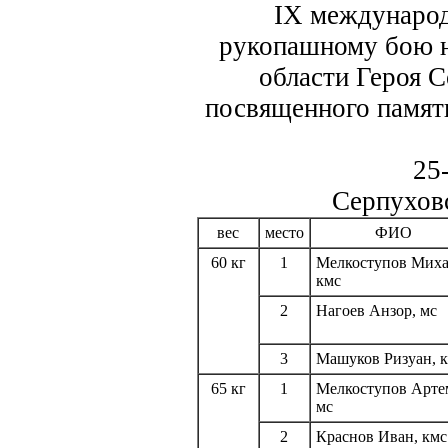
IX международ
рукопашному бою н
области Героя 
посвященного памят
25
Серпухов
вес
место
ФИО
60 кг
1
Мелкоступов Миха
кмс
2
Нагоев Анзор, мс
3
Машуков Ризуан, 
65 кг
1
Мелкоступов Арте
мс
2
Краснов Иван, кмс