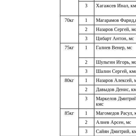
3
Хагажсев Инал, км
70кг
1
Магарамов Фарид,
2
Назаров Сергей, м
3
Цибарт Антон, мс
75кг
1
Галиев Венер, мс
2
Шульгин Игорь, м
3
Шалин Сергей, км
80кг
1
Назаров Алексей, 
2
Давыдов Денис, к
3
Маркелов Дмитрий
кмс
85кг
1
Магомедов Расул, 
2
Алиев Арсен, мс
3
Сайян Дмитрий, к