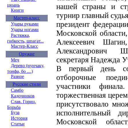
нашей страны и ст
цюань
Книги
турнир главный судь
Мастер-класс
президент федераци
Удары руками
Удары ногами
Московской области,
Растяжка,
Алексеевич Шагин
гибкость, шпагат...
Мастер-Класс
Александрович Ше
Оружие
секретаря Надежда У
Меч
Дерево (нунчаку,
В первый день со
тонфа, бо ....)
отборочные поеди
Разное
Русские стили
участники финала
Самбо
торжественная церем
Кадочников
Слав. Гориц.
присутствовало множ
Борьба
исполнительный д
Буза
История
Московской област
Статьи