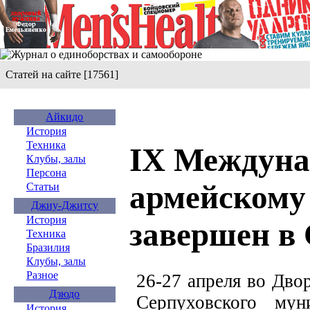
Статей на сайте [17561]
Айкидо
История
Техника
IX Междуна
Клубы, залы
Персона
армейскому
Статьи
Джиу-Джитсу
История
завершен в
Техника
Бразилия
Клубы, залы
Разное
26-27 апреля во Дво
Дзюдо
Серпуховского му
История