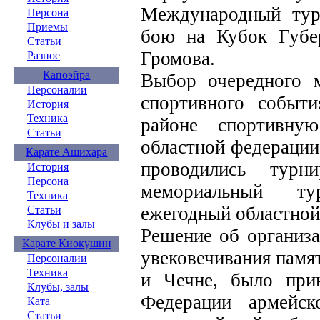
Международный тур
Персона
Приемы
бою на Кубок Губер
Статьи
Громова.
Разное
Капоэйра
Выбор очередного м
Персоналии
спортивного событ
История
Техника
районе спортивну
Статьи
областной федерации
Карате Ашихара
проводились тур
История
Персона
мемориальный ту
Техника
ежегодный областной
Статьи
Клубы и залы
Решение об организа
Карате Киокушин
увековечивания памя
Персоналии
Техника
и Чечне, было при
Клубы, залы
Федерации армейс
Ката
Статьи