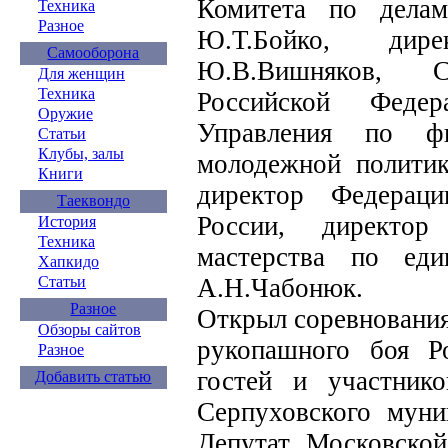
Комитета по дела
Техника
Разное
Ю.Т.Бойко, ди
Самооборона
Ю.В.Вишняков, 
Для женщин
Техника
Российской Федер
Оружие
Управления по фи
Статьи
Клубы, залы
молодежной политик
Книги
директор Федерац
Таеквондо
России, директо
История
Техника
мастерства по еди
Хапкидо
А.Н.Чабонюк.
Статьи
Разное
Открыл соревновани
Обзоры сайтов
рукопашного боя Р
Разное
гостей и участнико
Добавить статью
Серпуховского муни
Депутат Московской