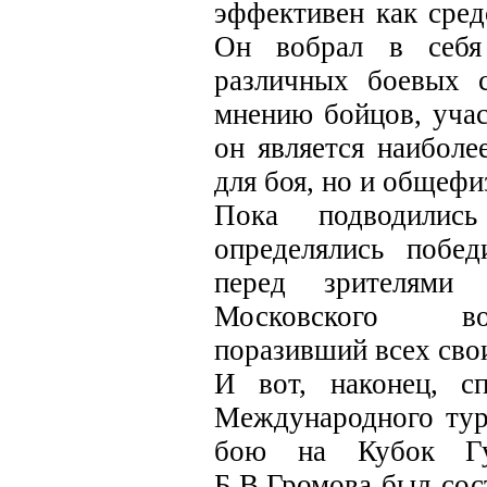
эффективен как сред
Он вобрал в себя
различных боевых с
мнению бойцов, уча
он является наиболе
для боя, но и общефи
Пока подводилис
определялись побе
перед зрителями 
Московского вое
поразивший всех сво
И вот, наконец, с
Международного тур
бою на Кубок Губ
Б.В.Громова был сос