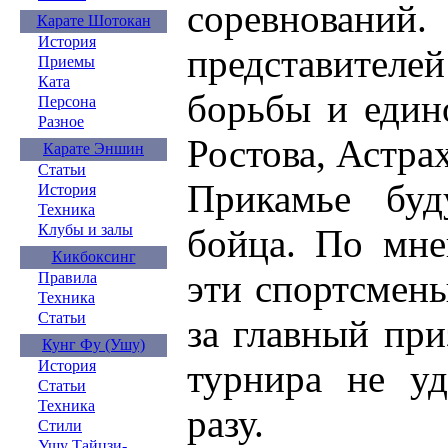
соревнований.
Карате Шотокан
История
представителе
Приемы
Ката
борьбы и един
Персона
Разное
Ростова, Астра
Карате Эншин
Статьи
Прикамье буд
История
Техника
Клубы и залы
бойца. По мне
Кикбоксинг
эти спортсмен
Правила
Техника
Статьи
за главный при
Кунг Фу (Ушу)
турнира не уд
История
Статьи
Техника
разу.
Стили
Ушу Тайцзи-