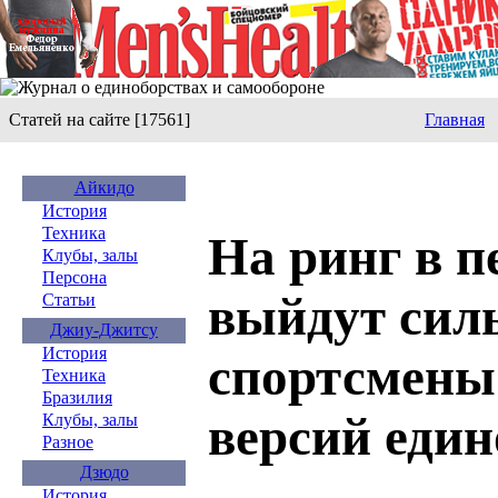
Статей на сайте [17561]
Главная
Айкидо
История
Техника
На ринг в п
Клубы, залы
Персона
выйдут сил
Статьи
Джиу-Джитсу
История
спортсмены
Техника
Бразилия
версий един
Клубы, залы
Разное
Дзюдо
История