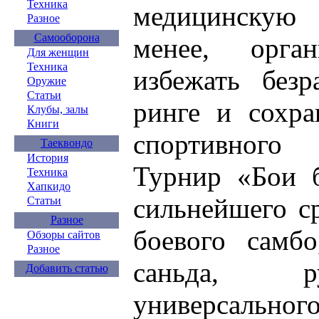
Техника
медицинскую 
Разное
Самооборона
менее, орга
Для женщин
Техника
избежать безр
Оружие
Статьи
ринге и сохра
Клубы, залы
Книги
спортивного
Таеквондо
История
Турнир «Бои б
Техника
Хапкидо
сильнейшего с
Статьи
Разное
боевого самбо
Обзоры сайтов
Разное
саньда, р
Добавить статью
универсальног