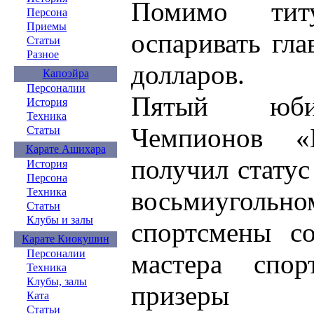
Помимо тит
Персона
Приемы
оспаривать гл
Статьи
Разное
долларов.
Капоэйра
Персоналии
Пятый юби
История
Техника
Чемпионов «
Статьи
Карате Ашихара
получил стату
История
Персона
восьмиугольн
Техника
Статьи
Клубы и залы
спортсмены с
Карате Киокушин
Персоналии
мастера спор
Техника
Клубы, залы
призеры м
Ката
Статьи