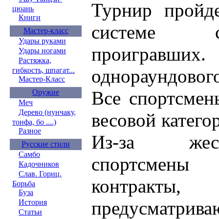
Турнир пройд
цюань
Книги
системе 
Мастер-класс
Удары руками
проигравших. 
Удары ногами
Растяжка,
однораундовог
гибкость, шпагат...
Мастер-Класс
Все спортсмен
Оружие
Меч
Дерево (нунчаку,
весовой катего
тонфа, бо ....)
Разное
Из-за жес
Русские стили
Самбо
спортсмен
Кадочников
Слав. Гориц.
контрак
Борьба
Буза
предусматрив
История
Статьи