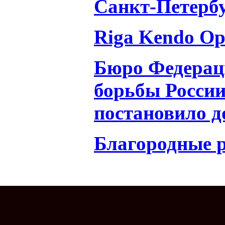
Санкт-Петерб
Riga Kendo Op
Бюро Федерац
борьбы Росси
постановило д
Благородные 