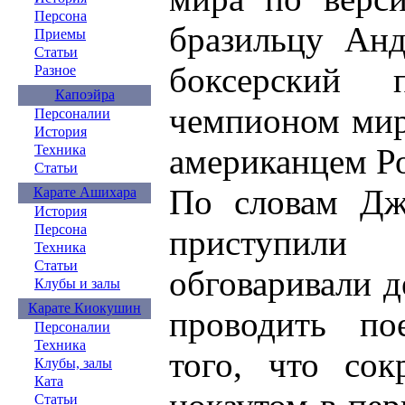
Персона
бразильцу Анд
Приемы
Статьи
боксерский
Разное
Капоэйра
чемпионом мир
Персоналии
История
американцем Р
Техника
Статьи
По словам Дж
Карате Ашихара
История
Персона
приступили
Техника
Статьи
обговаривали д
Клубы и залы
Карате Киокушин
проводить по
Персоналии
Техника
того, что сок
Клубы, залы
Ката
Статьи