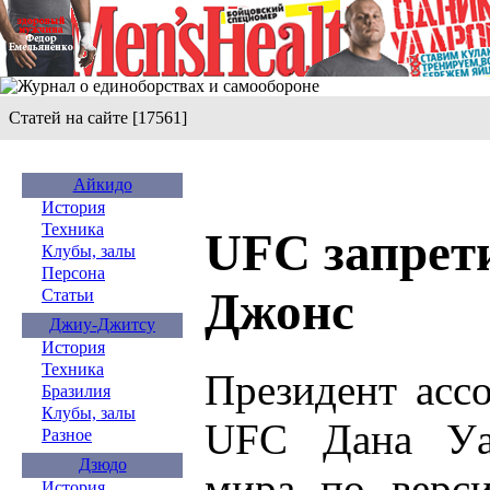
Статей на сайте [17561]
Айкидо
История
Техника
UFC запрет
Клубы, залы
Персона
Джонс
Статьи
Джиу-Джитсу
История
Техника
Президент асс
Бразилия
Клубы, залы
UFC Дана Уа
Разное
Дзюдо
мира по верс
История