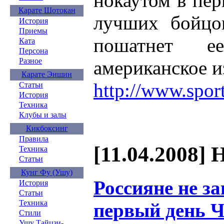
нокаутом в пер
Карате Шотокан
лучших бойцов
История
Приемы
пошатнет е
Ката
Персона
Разное
американское и
Карате Эншин
http://www.spor
Статьи
История
Техника
Клубы и залы
Кикбоксинг
Правила
[11.04.2008] 
Техника
Статьи
Кунг Фу (Ушу)
Россияне не з
История
Статьи
Техника
первый день Ч
Стили
Ушу Тайцзи-