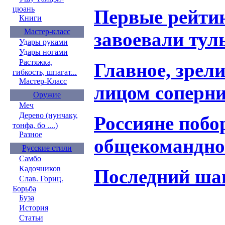
цюань
Первые рейти
Книги
Мастер-класс
завоевали тул
Удары руками
Удары ногами
Растяжка,
Главное, зрел
гибкость, шпагат...
Мастер-Класс
лицом соперн
Оружие
Меч
Дерево (нунчаку,
Россияне побо
тонфа, бо ....)
Разное
общекомандное
Русские стили
Самбо
Кадочников
Последний ша
Слав. Гориц.
Борьба
Буза
История
Статьи