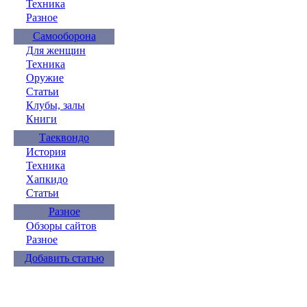
Техника
Разное
Самооборона
Для женщин
Техника
Оружие
Статьи
Клубы, залы
Книги
Таеквондо
История
Техника
Хапкидо
Статьи
Разное
Обзоры сайтов
Разное
Добавить статью