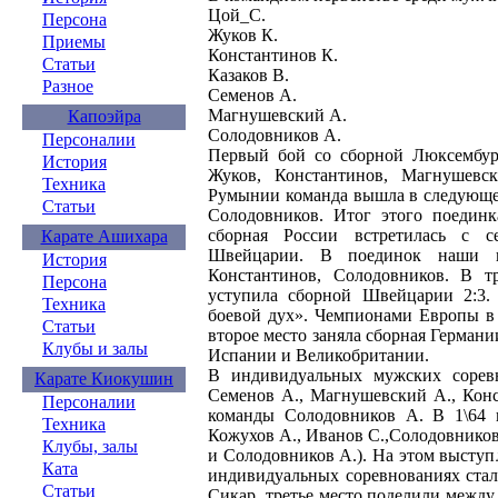
Цой_С.
Персона
Жуков К.
Приемы
Константинов К.
Статьи
Казаков В.
Разное
Семенов А.
Магнушевский А.
Капоэйра
Солодовников А.
Персоналии
Первый бой со сборной Люксембург
История
Жуков, Константинов, Магнушевс
Техника
Румынии команда вышла в следующем
Статьи
Солодовников. Итог этого поединк
сборная России встретилась с с
Карате Ашихара
Швейцарии. В поединок наши вс
История
Константинов, Солодовников. В т
Персона
уступила сборной Швейцарии 2:3.
Техника
боевой дух». Чемпионами Европы в 
Статьи
второе место заняла сборная Германи
Клубы и залы
Испании и Великобритании.
В индивидуальных мужских соревн
Карате Киокушин
Семенов А., Магнушевский А., Конс
Персоналии
команды Солодовников А. В 1\64 
Техника
Кожухов А., Иванов С.,Солодовников 
Клубы, залы
и Солодовников А.). На этом высту
Ката
индивидуальных соревнованиях стал 
Статьи
Сикар, третье место поделили между