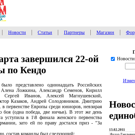
Новости
Статьи
Партнеры
Магазин
Фор
арта завершился 22-ой
Новости
ы по Кендо
Измен
 было представлено одиннадцать Российских
 Алена Ложкина, Александр Семенов, Кирилл
, Сергей Иванов, Алексей Магнушевский,
ктор Казаков, Андрей Солодовников. Дмитрию
Ново
, в первенстве Европы среди юниоров, невзирая
о боя (одна победа, две ничьи). В этот же день
едино
а уступила в 1\8 финала женского первенства
мании, зато ей по праву достался приз - "За
13.02.2011
ин, состав команды был следующий:
Федор Емельянен