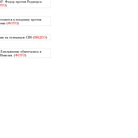
60': Федор против Роджерса.
ОТО
)
отовится к поединку против
нко (
ФОТО
)
ко на телеканале CBS (
ВИДЕО
)
Емельяненко обвенчались в
Николая. (
ФОТО
)