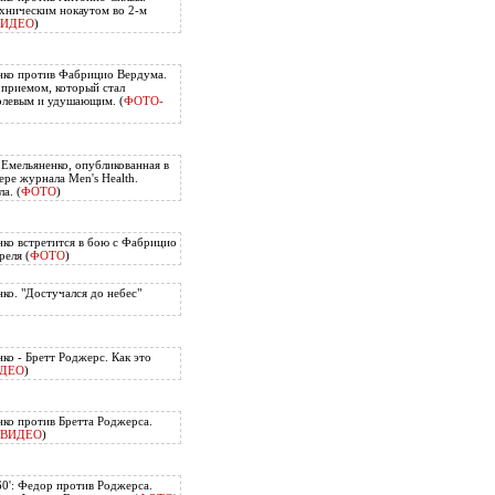
хническим нокаутом во 2-м
ВИДЕО
)
нко против Фабрицио Вердума.
приемом, который стал
олевым и удушающим. (
ФОТО-
 Емельяненко, опубликованная в
ере журнала Men's Health.
а. (
ФОТО
)
ко встретится в бою с Фабрицио
еля (
ФОТО
)
ко. "Достучался до небес"
ко - Бретт Роджерс. Как это
ДЕО
)
ко против Бретта Роджерса.
ВИДЕО
)
60': Федор против Роджерса.