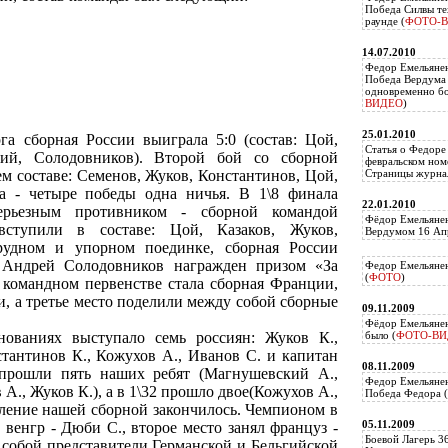
Победа Силвы те
раунде (
ФОТО-
14.07.2010
Федор Емельяне
Победа Вердума 
одновременно б
ВИДЕО
)
25.01.2010
а сборная России выиграла 5:0 (состав: Цой,
Статья о Федоре
кий, Солодовников). Второй бой со сборной
февральском ном
 составе: Семенов, Жуков, Константинов, Цой,
Страницы журнал
а - четыре победы одна ничья. В 1\8 финала
22.01.2010
ерьезным противником - сборной командой
Фёдор Емельянен
тупили в составе: Цой, Казаков, Жуков,
Вердумом 16 Апр
рудном и упорном поединке, сборная России
 Андрей Солодовников награжден призом «За
Федор Емельянен
(
ФОТО
)
командном первенстве стала сборная Франции,
и, а третье место поделили между собой сборные
09.11.2009
Фёдор Емельянен
ованиях выступало семь россиян: Жуков К.,
было (
ФОТО-ВИ
тантинов К., Кожухов А., Иванов С. и капитан
08.11.2009
прошли пять наших ребят (Магнушевский А.,
Федор Емельянен
А., Жуков К.), а в 1\32 прошло двое(Кожухов А.,
Победа Федора (
пление нашей сборной закончилось. Чемпионом в
05.11.2009
венгр - Дюби С., второе место занял француз -
Боевой Лагерь 3
 собой представители Германской и Бельгийской