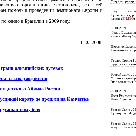
Ударная трениро
хорошую организацию чемпионата, со всей
обы помочь в проведении чемпионата Европы и
Федор Емельянен
Трансляция тур
канале (
ВИДЕО
)
по кендо в Бразилии в 2009 году.
30.10.2009
Федор Емельянен
в Санкт-Петербу
31.03.2008
Пресс-конференц
Емельяненко - Бр
Тренер Бретта Р
будет шокирован
ыгрыш олимпийских путевок
Боевой Лагерь 3
уральских дзюдоистов
Утренняя тренир
(продолжение) (
ом детского Айкидо России
28.10.2009
Иван Емельяненк
усинкай каратэ-до прошли на Камчатке
Петербурга по р
 рукопашному бою
Боевой Лагерь 3
Тренировка Федо
Боевой Лагерь 3
Федор Емельяненк