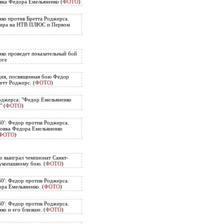
вка Федора Емельяненко (
ФОТО
)
ко против Бретта Роджерса.
нира на НТВ ПЛЮС и Первом
ко проведет показательный бой
рге
ия, посвященная бою Федор
етт Роджерс. (
ФОТО
)
оджерса: "Федор Емельяненко
" (
ФОТО
)
60': Федор против Роджерса.
овка Федора Емельяненко
ФОТО
)
о выиграл чемпионат Санкт-
укопашному бою. (
ФОТО
)
60': Федор против Роджерса.
ра Емельяненко. (
ФОТО
)
60': Федор против Роджерса.
о и его близкие. (
ФОТО
)