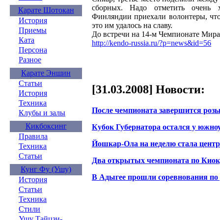
сборных. Надо отметить очень 
Карате Шотокан
Финляндии приехали волонтеры, чт
История
это им удалось на славу.
Приемы
До встречи на 14-м Чемпионате Мира 
Ката
http://kendo-russia.ru/?p=news&id=56
Персона
Разное
Карате Эншин
Статьи
[31.03.2008] Новости:
История
Техника
После чемпионата завершится роз
Клубы и залы
Кикбоксинг
Кубок Губернатора остался у южно
Правила
Йошкар-Ола на неделю стала центр
Техника
Статьи
Два открытых чемпионата по Киок
Кунг Фу (Ушу)
В Адыгее прошли соревнования по
История
Статьи
Техника
Стили
Ушу Тайцзи-