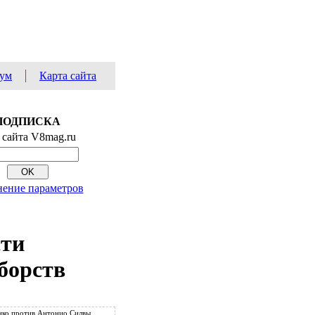
ум
Карта сайта
ПОДПИСКА
 сайта V8mag.ru
ение параметров
сти
борств
ко против Антонио Силвы.