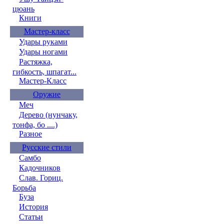
цюань
Книги
Мастер-класс
Удары руками
Удары ногами
Растяжка,
гибкость, шпагат...
Мастер-Класс
Оружие
Меч
Дерево (нунчаку,
тонфа, бо ....)
Разное
Русские стили
Самбо
Кадочников
Слав. Гориц.
Борьба
Буза
История
Статьи