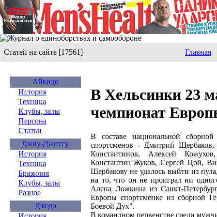
Статей на сайте [17561]
Главная
Айкидо
В Хельсинки 23 м
История
Техника
чемпионат Европ
Клубы, залы
Персона
Статьи
В составе национальной сборной
Джиу-Джитсу
спортсменов - Дмитрий Щербаков,
Константинов, Алексей Кожухов
История
Константин Жуков, Сергей Цой, Ви
Техника
Щербакову не удалось выйти из пула
Бразилия
на то, что он не проиграл ни одног
Клубы, залы
Алена Ложкина из Санкт-Петербург
Разное
Европы спортсменке из сборной Гер
Дзюдо
Боевой Дух".
В командном первенстве среди мужч
История