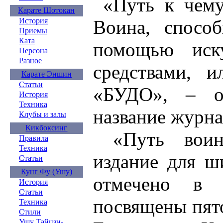
«Путь к чему
Карате Шотокан
Воина, спосо
История
Приемы
Ката
помощью иск
Персона
Разное
средствами, 
Карате Эншин
Статьи
«БУДО», – о
История
Техника
название журна
Клубы и залы
Кикбоксинг
«Путь воина
Правила
Техника
издание для ши
Статьи
Кунг Фу (Ушу)
отмечено в 
История
Статьи
посвящены пят
Техника
Стили
Ушу Тайцзи-