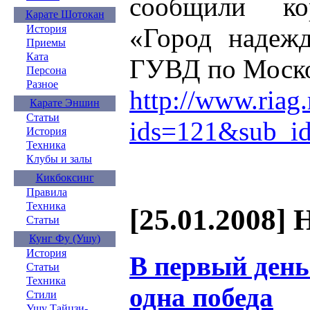
сообщили ко
Карате Шотокан
«Город надежд
История
Приемы
Ката
ГУВД по Моско
Персона
Разное
http://www.riag
Карате Эншин
Статьи
ids=121&sub_i
История
Техника
Клубы и залы
Кикбоксинг
Правила
Техника
[25.01.2008] 
Статьи
Кунг Фу (Ушу)
История
В первый день
Статьи
Техника
одна победа
Стили
Ушу Тайцзи-