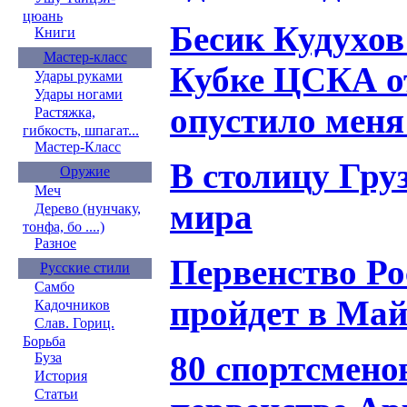
цюань
Бесик Кудухов
Книги
Мастер-класс
Кубке ЦСКА о
Удары руками
Удары ногами
опустило меня
Растяжка,
гибкость, шпагат...
Мастер-Класс
В столицу Груз
Оружие
Меч
мира
Дерево (нунчаку,
тонфа, бо ....)
Разное
Первенство Ро
Русские стили
Самбо
пройдет в Ма
Кадочников
Слав. Гориц.
Борьба
80 спортсмено
Буза
История
Статьи