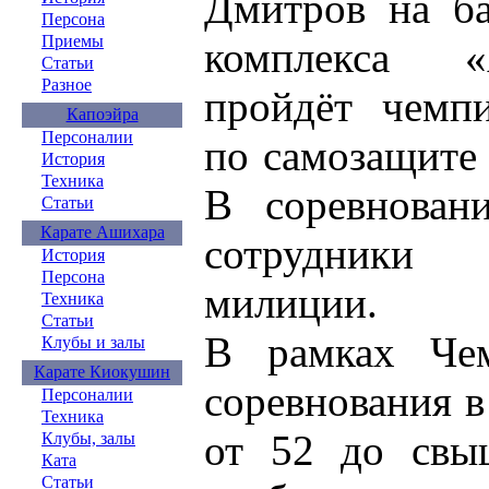
Дмитров на ба
Персона
Приемы
комплекса 
Статьи
Разное
пройдёт чемп
Капоэйра
Персоналии
по самозащите 
История
Техника
В соревнован
Статьи
Карате Ашихара
сотрудники
История
Персона
милиции.
Техника
Статьи
В рамках Чем
Клубы и залы
Карате Киокушин
соревнования в
Персоналии
Техника
от 52 до свы
Клубы, залы
Ката
Статьи