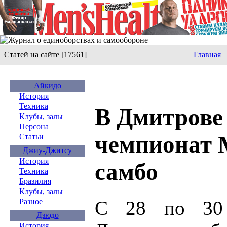
Статей на сайте [17561]
Главная
Айкидо
История
Техника
В Дмитрове
Клубы, залы
Персона
чемпионат 
Статьи
Джиу-Джитсу
История
самбо
Техника
Бразилия
Клубы, залы
С 28 по 30 
Разное
Дзюдо
История