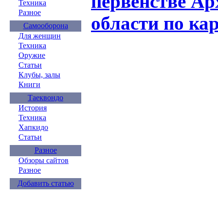
первенстве Ар
Техника
Разное
области по ка
Самооборона
Для женщин
Техника
Оружие
Статьи
Клубы, залы
Книги
Таеквондо
История
Техника
Хапкидо
Статьи
Разное
Обзоры сайтов
Разное
Добавить статью