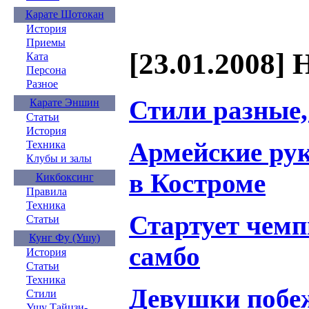
Карате Шотокан
История
Приемы
[23.01.2008] 
Ката
Персона
Разное
Стили разные,
Карате Эншин
Статьи
История
Армейские ру
Техника
Клубы и залы
в Костроме
Кикбоксинг
Правила
Техника
Стартует чемп
Статьи
Кунг Фу (Ушу)
самбо
История
Статьи
Техника
Девушки побе
Стили
Ушу Тайцзи-