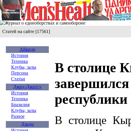
Статей на сайте [17561]
Айкидо
История
Техника
В столице 
Клубы, залы
Персона
завершился
Статьи
Джиу-Джитсу
История
республики 
Техника
Бразилия
Клубы, залы
В столице Кыр
Разное
Дзюдо
История