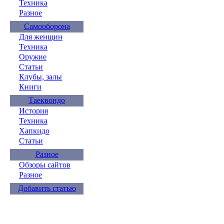
Техника
Разное
Самооборона
Для женщин
Техника
Оружие
Статьи
Клубы, залы
Книги
Таеквондо
История
Техника
Хапкидо
Статьи
Разное
Обзоры сайтов
Разное
Добавить статью