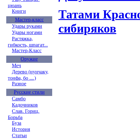
цюань
Татами Красн
Книги
Мастер-класс
сибиряков
Удары руками
Удары ногами
Растяжка,
гибкость, шпагат...
Мастер-Класс
Оружие
Меч
Дерево (нунчаку,
тонфа, бо ....)
Разное
Русские стили
Самбо
Кадочников
Слав. Гориц.
Борьба
Буза
История
Статьи