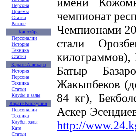
имени Кожомк
Персона
Приемы
чемпионат респ
Статьи
Разное
Чемпионами 200
Капоэйра
Персоналии
стали Орозб
История
Техника
килограммов), 
Статьи
Карате Ашихара
Батыр Базар
История
Персона
Жакыпбеков (до
Техника
Статьи
84 кг), Бекбо
Клубы и залы
Карате Киокушин
Аскер Эсендиев 
Персоналии
Техника
http://www.24.k
Клубы, залы
Ката
Статьи