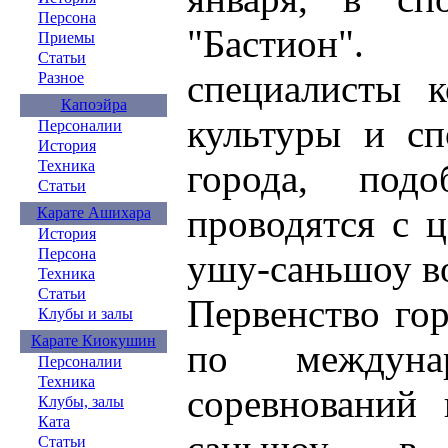
Персона
"Бастион"
Приемы
Статьи
специалисты к
Разное
Капоэйра
культуры и сп
Персоналии
История
города, подо
Техника
Статьи
проводятся с 
Карате Ашихара
История
Персона
ушу-саньшоу в
Техника
Статьи
Первенство гор
Клубы и залы
Карате Киокушин
по междуна
Персоналии
Техника
соревнований
Клубы, залы
Ката
Статьи