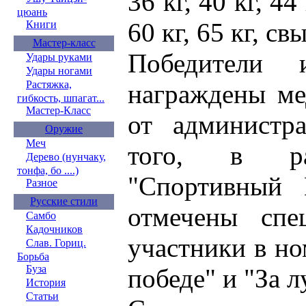
36 кг, 40 кг, 44 
цюань
60 кг, 65 кг, св
Книги
Мастер-класс
Победители 
Удары руками
Удары ногами
Растяжка,
награждены ме
гибкость, шпагат...
Мастер-Класс
от администр
Оружие
Меч
того, в ра
Дерево (нунчаку,
тонфа, бо ....)
"Спортивный 
Разное
Русские стили
отмечены спе
Самбо
Кадочников
участники в но
Слав. Гориц.
Борьба
Буза
победе" и "За 
История
Статьи