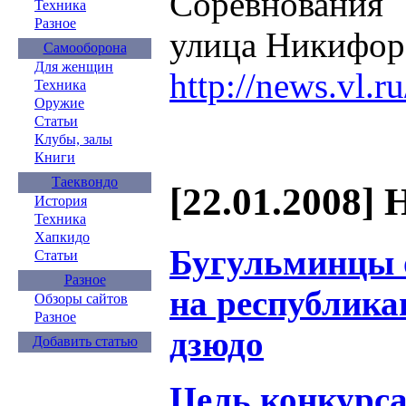
Соревнования 
Техника
Разное
улица Никифор
Самооборона
Для женщин
http://news.vl.r
Техника
Оружие
Статьи
Клубы, залы
Книги
Таеквондо
[22.01.2008] 
История
Техника
Хапкидо
Бугульминцы 
Статьи
Разное
на республика
Обзоры сайтов
Разное
дзюдо
Добавить статью
Цель конкурса