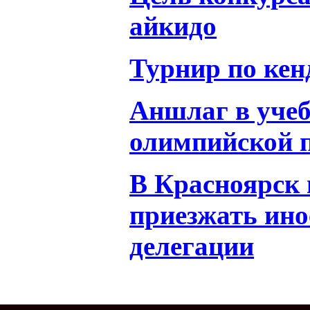
айкидо
Турнир по кен
Аншлаг в уче
олимпийской п
В Красноярск
приезжать ин
делегации