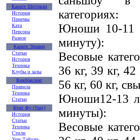
саньшоу в 
Карате Шотокан
категориях:
История
Приемы
Юноши 10-11 л
Ката
Персона
Разное
минуту):
Карате Эншин
Весовые катего
Статьи
История
Техника
36 кг, 39 кг, 42 
Клубы и залы
Кикбоксинг
56 кг, 60 кг, св
Правила
Техника
Юноши12-13 ле
Статьи
Кунг Фу (Ушу)
минуты):
История
Статьи
Весовые катего
Техника
Стили
Ушу Тайцзи-