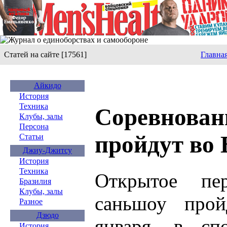
Статей на сайте [17561]
Главна
Айкидо
История
Техника
Соревнован
Клубы, залы
Персона
пройдут во 
Статьи
Джиу-Джитсу
История
Техника
Открытое пе
Бразилия
Клубы, залы
саньшоу прой
Разное
Дзюдо
января, в сп
История