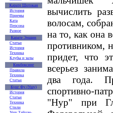
мальчишек 
Карате Шотокан
вычислить раз
История
Приемы
волосам, собра
Ката
Персона
Разное
на то, как она в
Карате Эншин
противником, н
Статьи
История
Техника
придет, что э
Клубы и залы
Кикбоксинг
всерьез заним
Правила
Техника
два года. П
Статьи
Кунг Фу (Ушу)
спортивно-па
История
Статьи
"Нур" при Гл
Техника
Стили
Ушу Тайцзи-