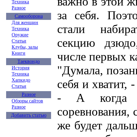
важно в этой ж
Техника
Разное
за себя. Поэт
Самооборона
Для женщин
стали набир
Техника
Оружие
секцию дзюдо
Статьи
Клубы, залы
числе первых к
Книги
Таеквондо
"Думала, поза
История
Техника
себя и хватит, 
Хапкидо
Статьи
- А когда 
Разное
Обзоры сайтов
Разное
соревнования, 
Добавить статью
же будет дальш