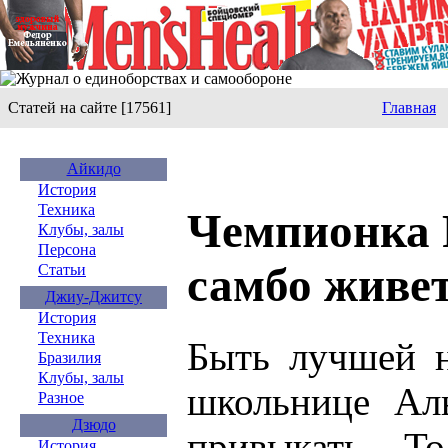
Статей на сайте [17561]
Главная
Айкидо
История
Техника
Чемпионка 
Клубы, залы
Персона
самбо живет
Статьи
Джиу-Джитсу
История
Техника
Быть лучшей н
Бразилия
Клубы, залы
школьнице Ал
Разное
Дзюдо
привыкать. То
История