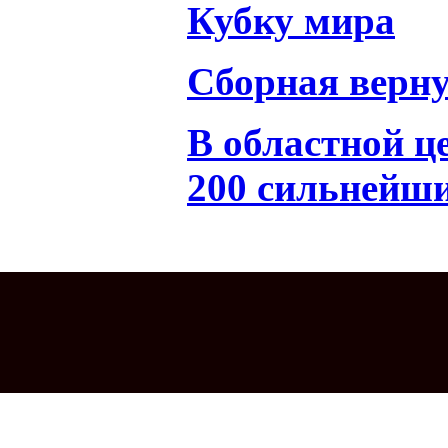
Кубку мира
Сборная верну
В областной це
200 сильнейши