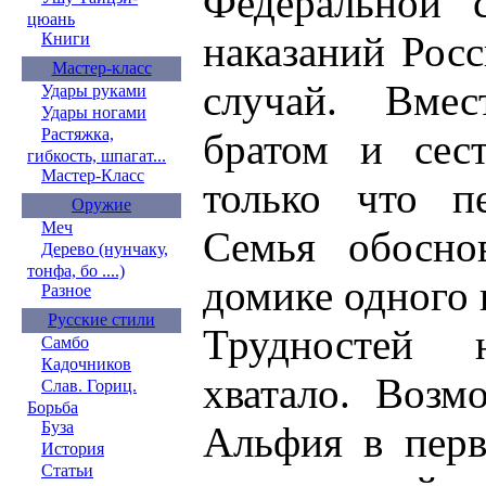
Федеральной 
цюань
наказаний Рос
Книги
Мастер-класс
случай. Вмес
Удары руками
Удары ногами
Растяжка,
братом и сес
гибкость, шпагат...
Мастер-Класс
только что пе
Оружие
Меч
Семья обосно
Дерево (нунчаку,
тонфа, бо ....)
домике одного 
Разное
Русские стили
Трудностей
Самбо
Кадочников
хватало. Возм
Слав. Гориц.
Борьба
Буза
Альфия в перв
История
Статьи