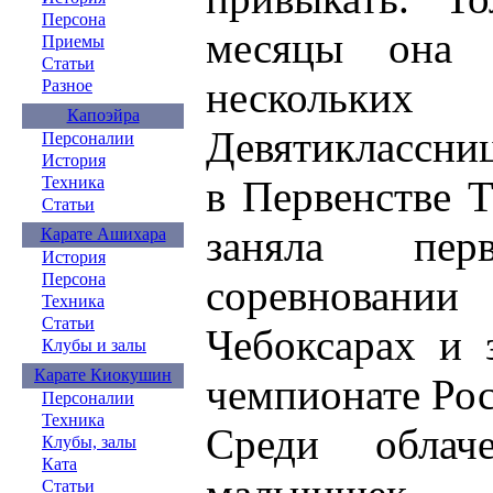
Персона
месяцы она у
Приемы
Статьи
несколь
Разное
Капоэйра
Девятиклассни
Персоналии
История
в Первенстве Т
Техника
Статьи
заняла пе
Карате Ашихара
История
Персона
соревнован
Техника
Статьи
Чебоксарах и 
Клубы и залы
Карате Киокушин
чемпионате Рос
Персоналии
Техника
Среди обла
Клубы, залы
Ката
Статьи