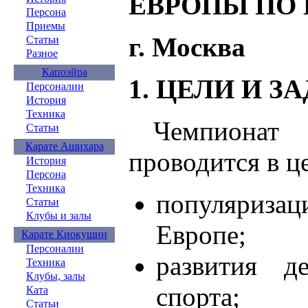
ЕВРОПЫ ПО К
Персона
Приемы
г. Москва
Статьи
Разное
Капоэйра
1. ЦЕЛИ И З
Персоналии
История
Техника
Чемпиона
Статьи
Карате Ашихара
проводится в ц
История
Персона
Техника
популяриз
Статьи
Клубы и залы
Европе;
Карате Киокушин
Персоналии
развития д
Техника
Клубы, залы
спорта;
Ката
Статьи