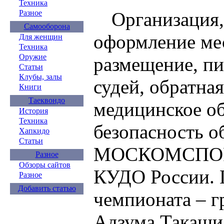
Техника
Организация,
Разное
Самооборона
оформление ме
Для женщин
Техника
Оружие
размещение, пи
Статьи
Клубы, залы
судей, обратная
Книги
Таеквондо
медицинское о
История
Техника
безопасность о
Хапкидо
Статьи
МОСКОМСПОР
Разное
Обзоры сайтов
КУДО России. 
Разное
Добавить статью
чемпионата – г
Адзума Такаши