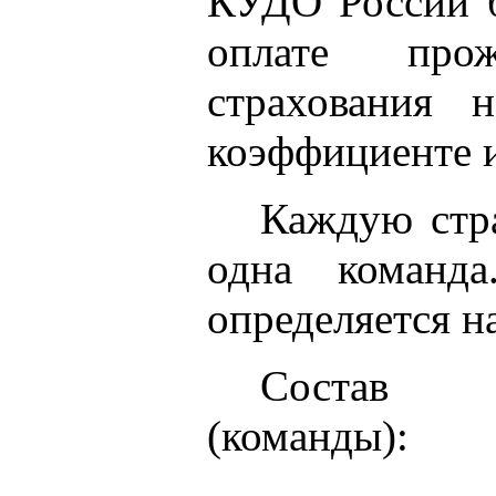
КУДО России б
оплате про
страхования 
коэффициенте и
Каждую стр
одна команда
определяется н
Соста
(коман