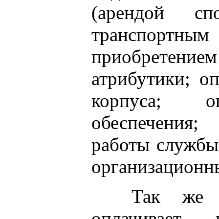
(арендой спо
транспортн
приобретение
атрибутики; о
корпуса; о
обеспечения;
работы службы
организационн
Так же п
оплачивает