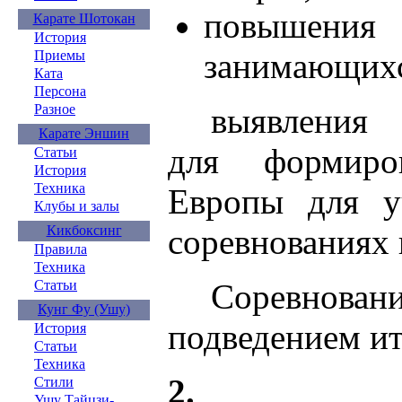
повышения 
Карате Шотокан
История
занимающих
Приемы
Ката
Персона
выявления 
Разное
Карате Эншин
для формиро
Статьи
История
Техника
Европы для у
Клубы и залы
соревнованиях
Кикбоксинг
Правила
Техника
Соревнован
Статьи
Кунг Фу (Ушу)
подведением ит
История
Статьи
Техника
2. ОГ
Стили
Ушу Тайцзи-