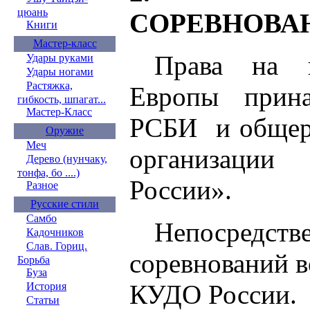
цюань
СОРЕВНОВА
Книги
Мастер-класс
Права на п
Удары руками
Удары ногами
Растяжка,
Европы при
гибкость, шпагат...
Мастер-Класс
РСБИ и общер
Оружие
Меч
организаци
Дерево (нунчаку,
тонфа, бо ....)
России».
Разное
Русские стили
Самбо
Непосредств
Кадочников
Слав. Гориц.
соревнований в
Борьба
Буза
КУДО России.
История
Статьи