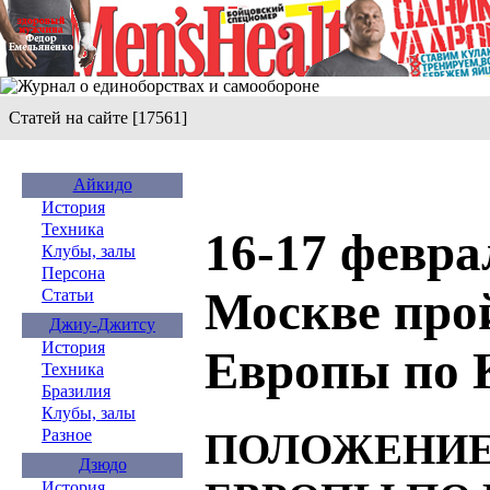
Статей на сайте [17561]
Айкидо
История
Техника
16-17 февра
Клубы, залы
Персона
Москве про
Статьи
Джиу-Джитсу
История
Европы по
Техника
Бразилия
Клубы, залы
ПОЛОЖЕНИ
Разное
Дзюдо
История