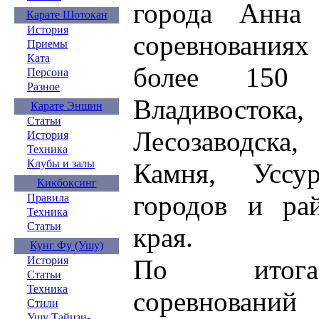
города Анн
Карате Шотокан
История
соревнования
Приемы
Ката
более 150 
Персона
Разное
Владивост
Карате Эншин
Статьи
Лесозаводска,
История
Техника
Клубы и залы
Камня, Уссу
Кикбоксинг
городов и ра
Правила
Техника
Статьи
края.
Кунг Фу (Ушу)
По итога
История
Статьи
Техника
соревновани
Стили
Ушу Тайцзи-