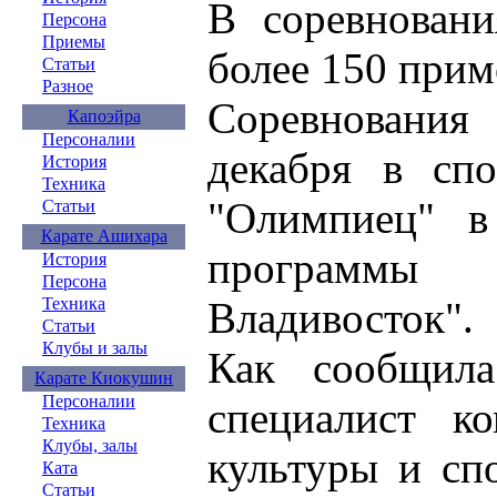
В соревновани
Персона
Приемы
более 150 при
Статьи
Разное
Соревнован
Капоэйра
Персоналии
декабря в спо
История
Техника
"Олимпиец" в
Статьи
Карате Ашихара
программы
История
Персона
Владивосток".
Техника
Статьи
Клубы и залы
Как сообщил
Карате Киокушин
Персоналии
специалист ко
Техника
Клубы, залы
культуры и сп
Ката
Статьи