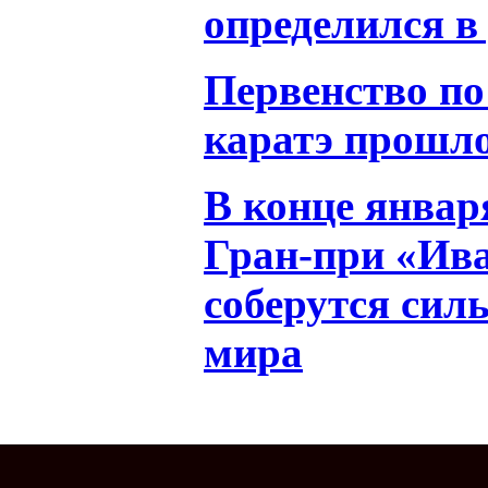
определился в
Первенство по
каратэ прошл
В конце январ
Гран-при «Ив
соберутся сил
мира