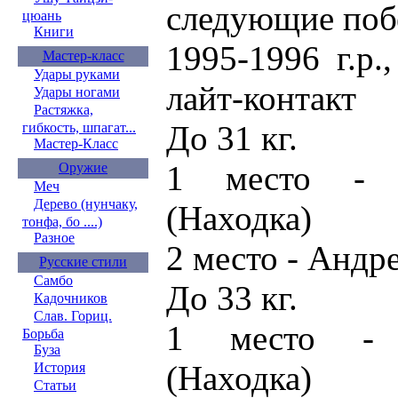
следующие поб
цюань
Книги
1995-1996 г.р.
Мастер-класс
Удары руками
лайт-контакт
Удары ногами
Растяжка,
До 31 кг.
гибкость, шпагат...
Мастер-Класс
1 место - 
Оружие
Меч
Дерево (нунчаку,
(Находка)
тонфа, бо ....)
Разное
2 место - Андр
Русские стили
Самбо
До 33 кг.
Кадочников
Слав. Гориц.
1 место - 
Борьба
Буза
(Находка)
История
Статьи