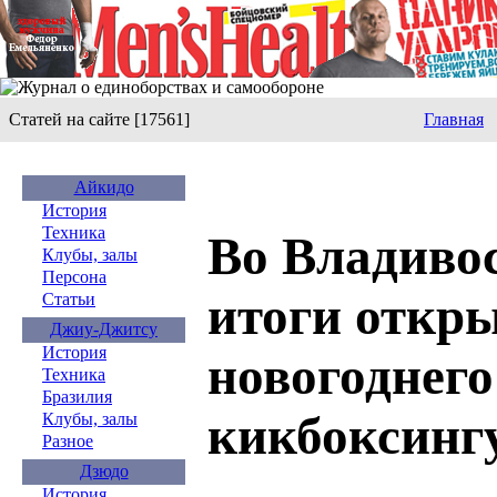
Статей на сайте [17561]
Главная
Айкидо
История
Техника
Во Владиво
Клубы, залы
Персона
итоги откр
Статьи
Джиу-Джитсу
История
новогоднего
Техника
Бразилия
кикбоксинг
Клубы, залы
Разное
Дзюдо
История