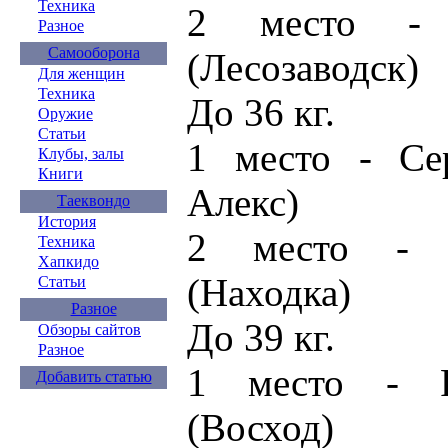
Техника
2 место - 
Разное
Самооборона
(Лесозаводск)
Для женщин
Техника
До 36 кг.
Оружие
Статьи
1 место - Се
Клубы, залы
Книги
Алекс)
Таеквондо
История
2 место - 
Техника
Хапкидо
(Находка)
Статьи
Разное
До 39 кг.
Обзоры сайтов
Разное
1 место - Р
Добавить статью
(Восход)