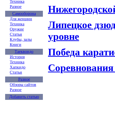
Техника
Нижегородско
Разное
Самооборона
Для женщин
Липецкое дзюд
Техника
Оружие
уровне
Статьи
Клубы, залы
Книги
Победа карати
Таеквондо
История
Техника
Соревнования 
Хапкидо
Статьи
Разное
Обзоры сайтов
Разное
Добавить статью