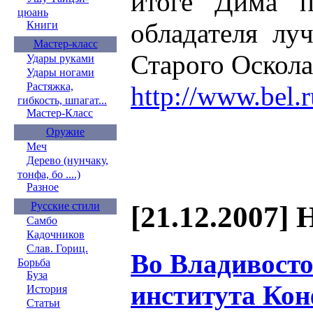
итоге Дима п
цюань
обладателя лу
Книги
Мастер-класс
Старого Оскола
Удары руками
Удары ногами
Растяжка,
http://www.bel.
гибкость, шпагат...
Мастер-Класс
Оружие
Меч
Дерево (нунчаку,
тонфа, бо ....)
Разное
Русские стили
[21.12.2007] 
Самбо
Кадочников
Слав. Гориц.
Во Владивост
Борьба
Буза
института Ко
История
Статьи