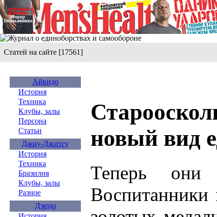
Статей на сайте [17561]
Айкидо
История
Техника
Старооскол
Клубы, залы
Персона
новый вид 
Статьи
Джиу-Джитсу
История
Техника
Теперь они 
Бразилия
Клубы, залы
Воспитанники 
Разное
Дзюдо
золотых медал
История