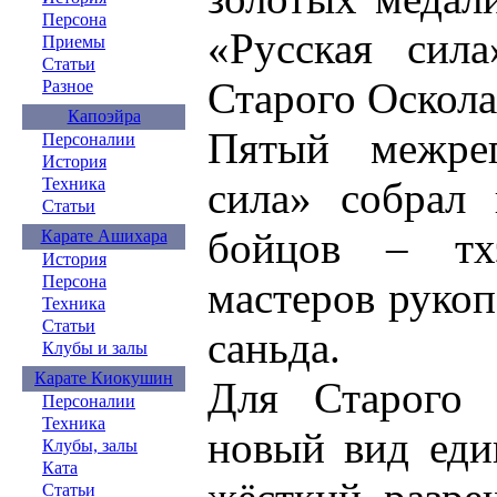
Персона
«Русская сил
Приемы
Статьи
Старого Оскола
Разное
Капоэйра
Пятый межрег
Персоналии
История
сила» собрал
Техника
Статьи
бойцов – тхэ
Карате Ашихара
История
Персона
мастеров рукоп
Техника
Статьи
саньда.
Клубы и залы
Карате Киокушин
Для Старого 
Персоналии
Техника
новый вид еди
Клубы, залы
Ката
Статьи