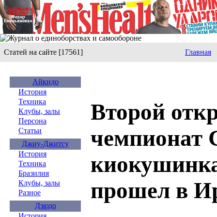
Статей на сайте [17561]
Главная
Айкидо
История
Техника
Второй отк
Клубы, залы
Персона
чемпионат
Статьи
Джиу-Джитсу
История
киокушинка
Техника
Бразилия
прошел в И
Клубы, залы
Разное
Дзюдо
История