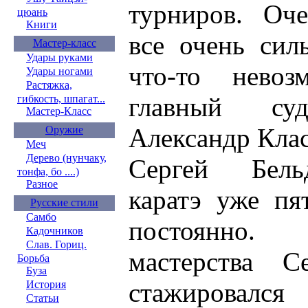
турниров. Оч
цюань
Книги
все очень сил
Мастер-класс
Удары руками
что-то невоз
Удары ногами
Растяжка,
главный суд
гибкость, шпагат...
Мастер-Класс
Александр Клас
Оружие
Меч
Дерево (нунчаку,
Сергей Бель
тонфа, бо ....)
Разное
каратэ уже пя
Русские стили
Самбо
постоянно.
Кадочников
Слав. Гориц.
мастерства С
Борьба
Буза
стажировал
История
Статьи