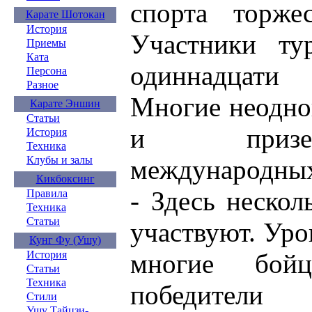
спорта торжес
Карате Шотокан
История
Участники ту
Приемы
Ката
одиннадцати 
Персона
Разное
Многие неодно
Карате Эншин
Статьи
и призе
История
Техника
Клубы и залы
международных
Кикбоксинг
- Здесь нескол
Правила
Техника
Статьи
участвуют. Уро
Кунг Фу (Ушу)
многие бой
История
Статьи
Техника
победители
Стили
Ушу Тайцзи-