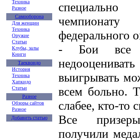
Техника
специальн
Разное
Самооборона
чемпионат
Для женщин
Техника
федерального о
Оружие
Статьи
- Бои все 
Клубы, залы
Книги
недооценивать 
Таеквондо
История
выигрывать мо
Техника
Хапкидо
всем больно. Т
Статьи
Разное
слабее, кто-то 
Обзоры сайтов
Разное
Все призер
Добавить статью
получили меда