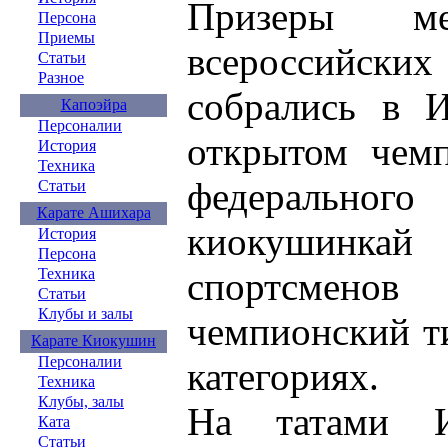
Призеры ме
Персона
Приемы
всероссийск
Статьи
Разное
собрались в И
Капоэйра
Персоналии
открытом чемп
История
Техника
федеральн
Статьи
Карате Ашихара
киокушинка
История
Персона
спортсмено
Техника
Статьи
Клубы и залы
чемпионский т
Карате Киокушин
Персоналии
категориях.
Техника
Клубы, залы
На татами И
Ката
Статьи