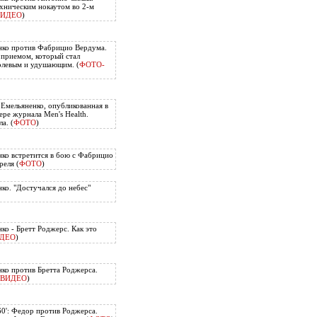
хническим нокаутом во 2-м
ВИДЕО
)
нко против Фабрицио Вердума.
приемом, который стал
олевым и удушающим. (
ФОТО-
 Емельяненко, опубликованная в
ере журнала Men's Health.
а. (
ФОТО
)
ко встретится в бою с Фабрицио
еля (
ФОТО
)
ко. "Достучался до небес"
ко - Бретт Роджерс. Как это
ДЕО
)
ко против Бретта Роджерса.
ВИДЕО
)
60': Федор против Роджерса.