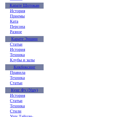
Карате Шотокан
История
Приемы
Ката
Персона
Разное
Карате Эншин
Статьи
История
Техника
Клубы и залы
Кикбоксинг
Правила
Техника
Статьи
Кунг Фу (Ушу)
История
Статьи
Техника
Стили
Ушу Тайцзи-