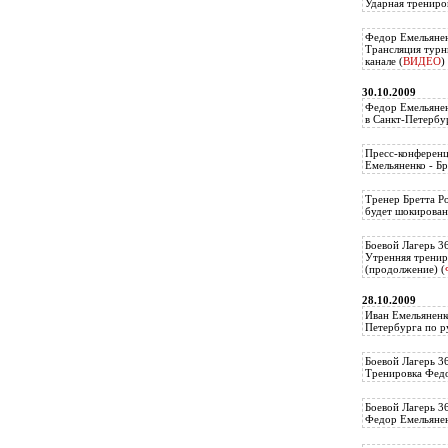
Ударная трениро
Федор Емельянен
Трансляция тур
канале (
ВИДЕО
)
30.10.2009
Федор Емельянен
в Санкт-Петербу
Пресс-конференц
Емельяненко - Бр
Тренер Бретта Р
будет шокирован
Боевой Лагерь 3
Утренняя тренир
(продолжение) (
28.10.2009
Иван Емельяненк
Петербурга по р
Боевой Лагерь 3
Тренировка Федо
Боевой Лагерь 3
Федор Емельяненк