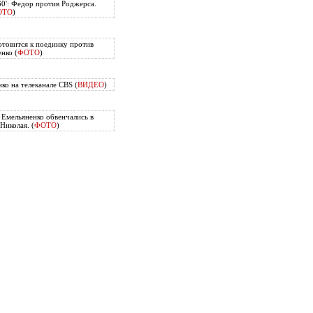
60': Федор против Роджерса.
ОТО
)
отовится к поединку против
нко (
ФОТО
)
ко на телеканале CBS (
ВИДЕО
)
Емельяненко обвенчались в
Николая. (
ФОТО
)