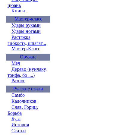
цюань
Книги
Мастер-класс
Удары руками
Удары ногами
Растяжка,
гибкость, шпагат...
Мастер-Класс
Оружие
Меч
Дерево (нунчаку,
тонфа, бо ....)
Разное
Русские стили
Самбо
Кадочников
Слав. Гориц.
Борьба
Буза
История
Статьи