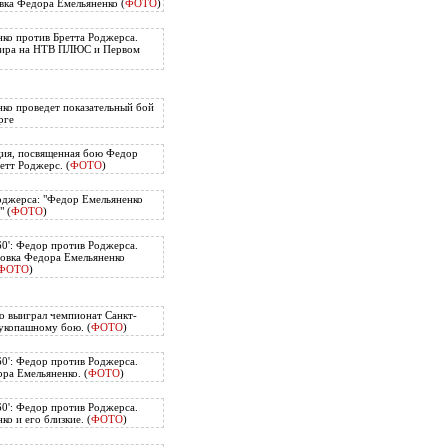
вка Федора Емельяненко (
ФОТО
)
ко против Бретта Роджерса.
нира на НТВ ПЛЮС и Первом
ко проведет показательный бой
рге
ия, посвященная бою Федор
етт Роджерс. (
ФОТО
)
оджерса: "Федор Емельяненко
" (
ФОТО
)
60': Федор против Роджерса.
овка Федора Емельяненко
ФОТО
)
о выиграл чемпионат Санкт-
укопашному бою. (
ФОТО
)
60': Федор против Роджерса.
ра Емельяненко. (
ФОТО
)
60': Федор против Роджерса.
о и его близкие. (
ФОТО
)