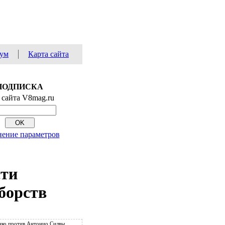
ум
Карта сайта
ПОДПИСКА
 сайта V8mag.ru
ение параметров
сти
борств
ко против Антонио Силвы.