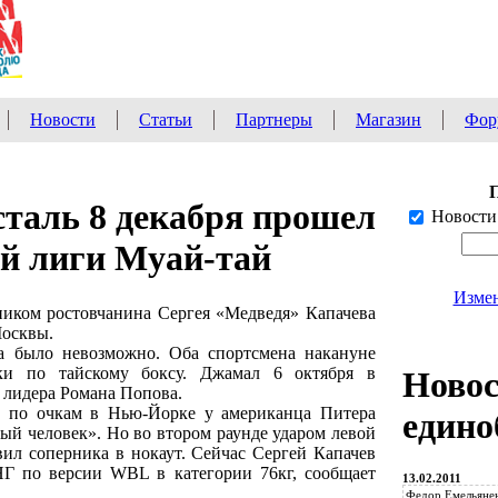
Новости
Статьи
Партнеры
Магазин
Фор
сталь 8 декабря прошел
Новости
й лиги Муай-тай
Измен
иком ростовчанина Сергея «Медведя» Капачева
Москвы.
ча было невозможно. Оба спортсмена накануне
ки по тайскому боксу. Джамал 6 октября в
Ново
 лидера Романа Попова.
л по очкам в Нью-Йорке у американца Питера
едино
ый человек». Но во втором раунде ударом левой
вил соперника в нокаут. Сейчас Сергей Капачев
Г по версии WBL в категории 76кг, сообщает
13.02.2011
Федор Емельянен