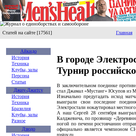
Статей на сайте [17561]
Главная
Айкидо
В городе Электро
История
Техника
Турнир российско
Клубы, залы
Персона
Статьи
В заключительном поединке противн
Джиу-Джитсу
стал Джамал «Мустанг» Юсупов из 
Изначально предугадать исход мат
История
выиграли свои последние поедин
Техника
Электростали нокаутировал местного
Бразилия
А наш Сергей 28 сентября выигра
Клубы, залы
Калджевича, по прозвищу «Деревянн
Разное
ногой по печени ростовчанин отпра
Дзюдо
официально является чемпионом СН
rostov.ru
История