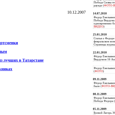
Победа Силвы те
раунде (
ФОТО-
10.12.2007
14.07.2010
Федор Емельяне
Победа Вердума 
одновременно б
ВИДЕО
)
25.01.2010
Статья о Федоре
февральском ном
ортсменки
Страницы журнал
нным
22.01.2010
Фёдор Емельянен
Вердумом 16 Апр
з лучших в Татарстане
Федор Емельянен
жниках
(
ФОТО
)
09.11.2009
Фёдор Емельянен
было (
ФОТО-ВИ
08.11.2009
Федор Емельянен
Победа Федора (
05.11.2009
Боевой Лагерь 3