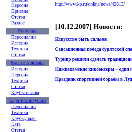
http://www.kp.ru/online/news/42613/
Персона
Приемы
Статьи
Разное
[10.12.2007] Новости:
Капоэйра
Персоналии
Искусство быть сильнее
История
Техника
Сенсационная победа бурятской сп
Статьи
Турнир решили сделать традицио
Карате Ашихара
История
Нижнекамские кикбоксеры – одни и
Персона
Праздник спортивной борьбы в Лу
Техника
Статьи
Клубы и залы
Карате Киокушин
Персоналии
Техника
Клубы, залы
Ката
Статьи