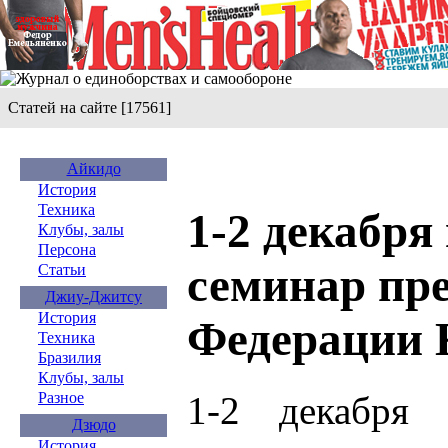
Статей на сайте [17561]
Айкидо
История
Техника
1-2 декабря
Клубы, залы
Персона
семинар пре
Статьи
Джиу-Джитсу
История
Федерации 
Техника
Бразилия
Клубы, залы
1-2 декабря 
Разное
Дзюдо
История