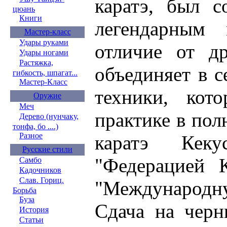
каратэ, был с
цюань
Книги
легендарным
Мастер-класс
Удары руками
отличие от др
Удары ногами
Растяжка,
объединяет в 
гибкость, шпагат...
Мастер-Класс
техники, кот
Оружие
Меч
практике в пол
Дерево (нунчаку,
тонфа, бо ....)
Разное
каратэ Кеку
Русские стили
"Федерацией 
Самбо
Кадочников
Слав. Гориц.
"Международну
Борьба
Буза
Сдача на черн
История
Статьи