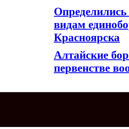
Определились 
видам единобо
Красноярска
Алтайские бор
первенстве во