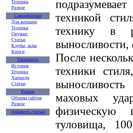
подразумевает
Техника
Разное
техникой сти
Самооборона
Для женщин
технику в р
Техника
Оружие
Статьи
выносливости, 
Клубы, залы
Книги
После нескольк
Таеквондо
История
техники стиля
Техника
Хапкидо
выносливость
Статьи
Разное
маховых уда
Обзоры сайтов
Разное
физическую 
Добавить статью
туловища, 10