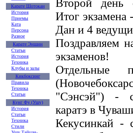
Второй день 
Карате Шотокан
Итог экзамена 
История
Приемы
Ката
Дан и 4 ведущи
Персона
Разное
Поздравляем н
Карате Эншин
Статьи
экзаменов!
История
Техника
Отдельные п
Клубы и залы
Кикбоксинг
(Новочебоксарс
Правила
Техника
"Сэнсэй") - 
Статьи
Кунг Фу (Ушу)
каратэ в Чуваш
История
Статьи
Кекусинкай - 
Техника
Стили
Ушу Тайцзи-