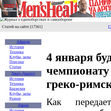
Статей на сайте [17561]
Г
Айкидо
История
Техника
4 января бу
Клубы, залы
Персона
чемпионату
Статьи
Джиу-Джитсу
История
греко-римск
Техника
Бразилия
Клубы, залы
Как передает
Разное
Дзюдо
История