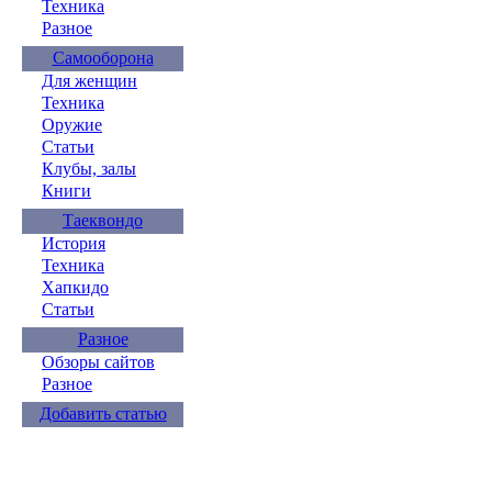
Техника
Разное
Самооборона
Для женщин
Техника
Оружие
Статьи
Клубы, залы
Книги
Таеквондо
История
Техника
Хапкидо
Статьи
Разное
Обзоры сайтов
Разное
Добавить статью