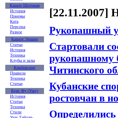
Карате Шотокан
[22.11.2007] 
История
Приемы
Ката
Рукопашный у
Персона
Разное
Карате Эншин
Стартовали со
Статьи
История
рукопашному 
Техника
Клубы и залы
Читинского о
Кикбоксинг
Правила
Техника
Кубанские сп
Статьи
Кунг Фу (Ушу)
ростовчан в н
История
Статьи
Техника
Определились
Стили
Ушу Тайцзи-