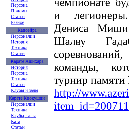
чемпионате бу
Персона
Приемы
и легионеры
Статьи
Разное
Дениса Миши
Капоэйра
Персоналии
Шалву Гада
История
Техника
соревнований,
Статьи
Карате Ашихара
команды, ко
История
Персона
турнир памяти
Техника
Статьи
http://www.azeri
Клубы и залы
Карате Киокушин
item_id=20071
Персоналии
Техника
Клубы, залы
Ката
Статьи