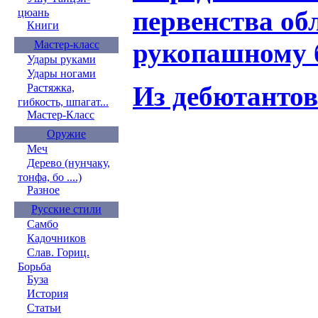
первенства об
цюань
Книги
рукопашному 
Мастер-класс
Удары руками
Удары ногами
Из дебютанто
Растяжка,
гибкость, шпагат...
Мастер-Класс
Оружие
Меч
Дерево (нунчаку,
тонфа, бо ....)
Разное
Русские стили
Самбо
Кадочников
Слав. Гориц.
Борьба
Буза
История
Статьи