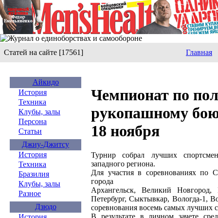
Статей на сайте [17561]
Главная
Айкидо
Чемпионат по по
История
Техника
рукопашному бою
Клубы, залы
Персона
18 ноября
Статьи
Джиу-Джитсу
История
Турнир собрал лучших спортсмен
западного региона.
Техника
Для участия в соревнованиях по С
Бразилия
города
Клубы, залы
Архангельск, Великий Новгород, 
Разное
Петербург, Сыктывкар, Вологда-1, Во
Дзюдо
соревнования восемь самых лучших 
В результате в личном зачете сре
История