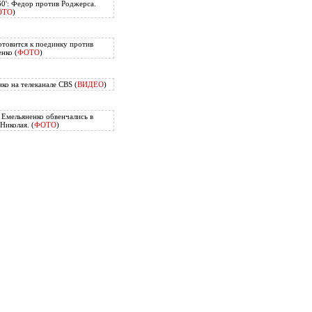
60': Федор против Роджерса.
ОТО
)
отовится к поединку против
нко (
ФОТО
)
ко на телеканале CBS (
ВИДЕО
)
Емельяненко обвенчались в
Николая. (
ФОТО
)