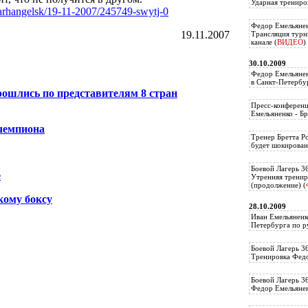
Ударная трениро
t/arhangelsk/19-11-2007/245749-swytj-0
Федор Емельянен
19.11.2007
Трансляция тур
канале (
ВИДЕО
)
30.10.2009
Федор Емельянен
в Санкт-Петербу
шлись по представителям 8 стран
Пресс-конференц
Емельяненко - Бр
чемпиона
Тренер Бретта Р
будет шокирован
Боевой Лагерь 3
е
Утренняя тренир
(продолжение) (
кому боксу
28.10.2009
Иван Емельяненк
Петербурга по р
Боевой Лагерь 3
Тренировка Федо
Боевой Лагерь 3
Федор Емельяненк