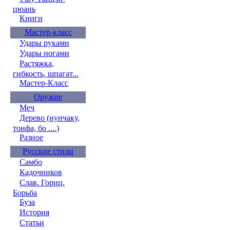
цюань
Книги
Мастер-класс
Удары руками
Удары ногами
Растяжка,
гибкость, шпагат...
Мастер-Класс
Оружие
Меч
Дерево (нунчаку,
тонфа, бо ....)
Разное
Русские стили
Самбо
Кадочников
Слав. Гориц.
Борьба
Буза
История
Статьи