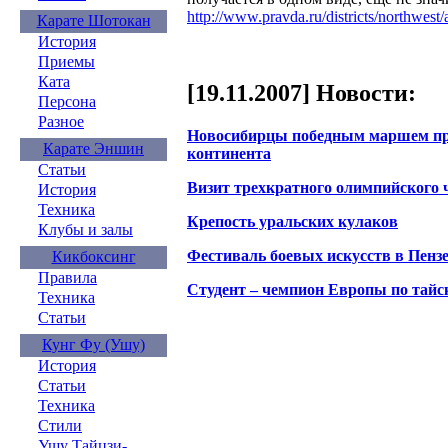
http://www.pravda.ru/districts/northwes
Карате Шотокан
История
Приемы
Ката
[19.11.2007] Новости:
Персона
Разное
Новосибирцы победным маршем про
Карате Эншин
континента
Статьи
Визит трехкратного олимпийского 
История
Техника
Крепость уральских кулаков
Клубы и залы
Фестиваль боевых искусств в Пенз
Кикбоксинг
Правила
Студент – чемпион Европы по тайс
Техника
Статьи
Кунг Фу (Ушу)
История
Статьи
Техника
Стили
Ушу Тайцзи-