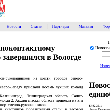
Новости
Статьи
Партнеры
Магазин
Фор
лноконтактному
Новости
 завершился в Вологде
Измен
ов-рукопашников из шести городов северо-
Ново
еверо-Западу прислали восемь лучших команд
едино
Калининград, Ленинградская область, Санкт-
логда-2. Архангельская область привезла на эти
спортсменов-рукопашников.
13.02.2011
ди участников победителями стали: в весовой
Федор Емельянен