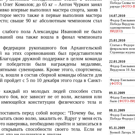
Победа Силвы те
ял Олег Комолов; до 65 кг – Антон Чуркин занял
раунде (
ФОТО-
чивко впервые выполнил мастера спорта, заняв 1
второе место также в первые выполнив мастера
14.07.2010
есто; свыше 90 кг абсолютным чемпионом стал
Федор Емельяне
Победа Вердума 
одновременно б
ы слабого пола Александры Ивановой не было
ВИДЕО
)
ований она также вошла в финал чемпионата
25.01.2010
Статья о Федоре
 федерации рукопашного боя Архангельской
февральском ном
Страницы журнал
й на этих соревнованиях был представителем
 Благодаря дружной поддержке в целом команда
22.01.2010
Все победители были награждены медалями,
Фёдор Емельянен
ятными сувенирами. Кроме этого, спортсмены,
Вердумом 16 Апр
та, вошли в состав сборной команды области для
 пройдет с 5 по 10 декабря этого года в Санкт-
Федор Емельянен
(
ФОТО
)
не каждый из молодых людей способен стать
09.11.2009
ого боя, все зависит не от воли, желания или
Фёдор Емельянен
было (
ФОТО-ВИ
 имеющейся конституции физического тела и
08.11.2009
оставить перед собой вопрос: “Почему бы, не
Федор Емельянен
ытать свою волю, закалить ее. Вдруг у меня есть
Победа Федора (
то наверняка, необходимо прийти и записаться в
05.11.2009
открывать способности своего тела. Если не
Боевой Лагерь 3
ит, что не получится в другом.