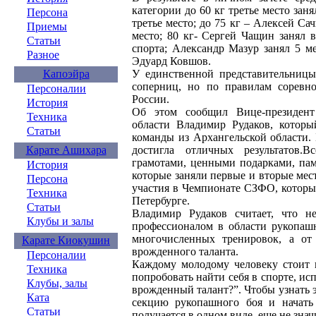
категории до 60 кг третье место зан
Персона
третье место; до 75 кг – Алексей Са
Приемы
место; 80 кг- Сергей Чащин занял 
Статьи
спорта; Александр Мазур занял 5 м
Разное
Эдуард Ковшов.
У единственной представительниц
Капоэйра
соперниц, но по правилам соревн
Персоналии
России.
История
Об этом сообщил Вице-президент
Техника
области Владимир Рудаков, которы
Статьи
команды из Архангельской области.
достигла отличных результатов.
Карате Ашихара
грамотами, ценными подарками, пам
История
которые заняли первые и вторые мес
Персона
участия в Чемпионате СЗФО, который
Техника
Петербурге.
Статьи
Владимир Рудаков считает, что 
Клубы и залы
профессионалом в области рукопашн
многочисленных тренировок, а от
Карате Киокушин
врожденного таланта.
Персоналии
Каждому молодому человеку стоит п
Техника
попробовать найти себя в спорте, исп
Клубы, залы
врожденный талант?”. Чтобы узнать э
Ката
секцию рукопашного боя и начать 
Статьи
получается в одном виде, еще не знач