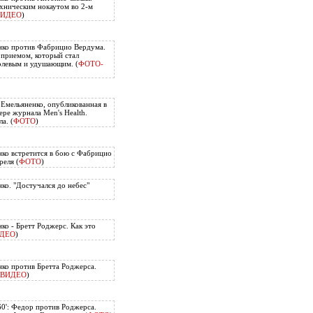
хническим нокаутом во 2-м
ВИДЕО
)
нко против Фабрицио Вердума.
приемом, который стал
олевым и удушающим. (
ФОТО-
 Емельяненко, опубликованная в
ере журнала Men's Health.
а. (
ФОТО
)
ко встретится в бою с Фабрицио
еля (
ФОТО
)
ко. "Достучался до небес"
ко - Бретт Роджерс. Как это
ДЕО
)
ко против Бретта Роджерса.
ВИДЕО
)
60': Федор против Роджерса.