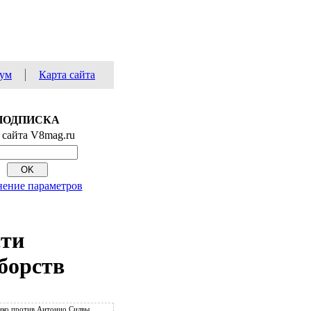
ум
Карта сайта
ПОДПИСКА
 сайта V8mag.ru
ение параметров
сти
борств
ко против Антонио Силвы.