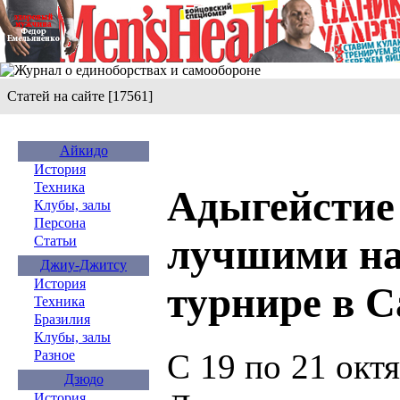
Статей на сайте [17561]
Айкидо
История
Техника
Адыгейстие
Клубы, залы
Персона
лучшими на
Статьи
Джиу-Джитсу
История
турнире в С
Техника
Бразилия
Клубы, залы
С 19 по 21 окт
Разное
Дзюдо
История