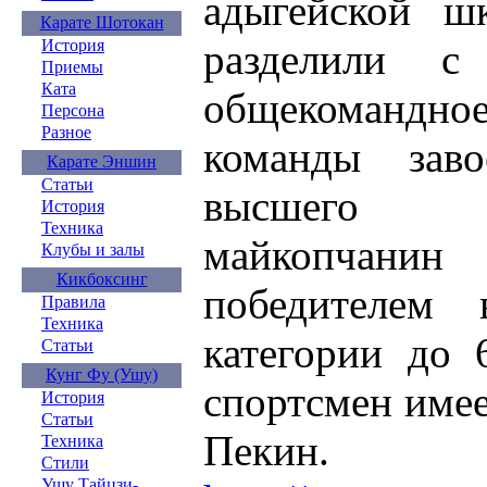
адыгейской ш
Карате Шотокан
разделили с
История
Приемы
Ката
общекомандн
Персона
Разное
команды зав
Карате Эншин
Статьи
высшего д
История
Техника
майкопчанин
Клубы и залы
Кикбоксинг
победителем 
Правила
Техника
категории до 
Статьи
Кунг Фу (Ушу)
спортсмен имее
История
Статьи
Пекин.
Техника
Стили
Ушу Тайцзи-