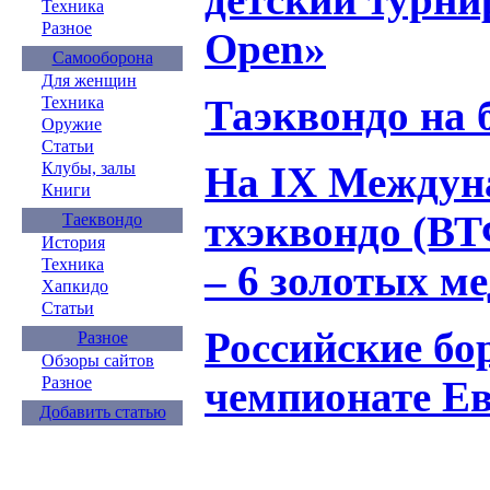
Техника
Разное
Open»
Самооборона
Для женщин
Таэквондо на 
Техника
Оружие
Статьи
На IX Междун
Клубы, залы
Книги
тхэквондо (ВТ
Таеквондо
История
Техника
– 6 золотых м
Хапкидо
Статьи
Российские бо
Разное
Обзоры сайтов
чемпионате Ев
Разное
Добавить статью