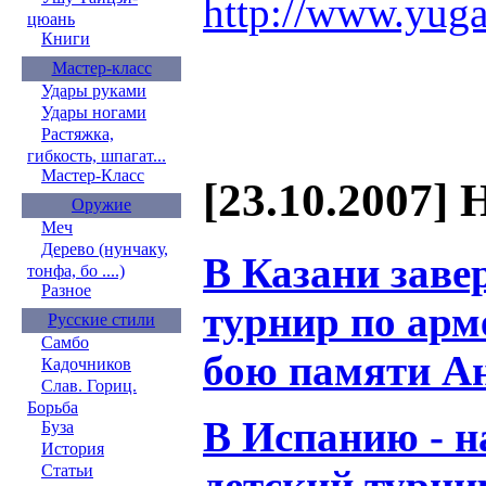
http://www.yuga
цюань
Книги
Мастер-класс
Удары руками
Удары ногами
Растяжка,
гибкость, шпагат...
Мастер-Класс
[23.10.2007] 
Оружие
Меч
Дерево (нунчаку,
В Казани заве
тонфа, бо ....)
Разное
турнир по ар
Русские стили
Самбо
бою памяти Ан
Кадочников
Слав. Гориц.
Борьба
В Испанию - 
Буза
История
Статьи
детский турни