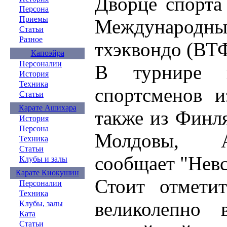
Дворце спорт
Персона
Приемы
Международны
Статьи
Разное
тхэквондо (ВТФ
Капоэйра
Персоналии
В турнире п
История
Техника
спортсменов и
Статьи
Карате Ашихара
также из Финл
История
Персона
Молдовы, Ар
Техника
Статьи
сообщает "Невс
Клубы и залы
Карате Киокушин
Стоит отмети
Персоналии
Техника
великолепно 
Клубы, залы
Ката
Статьи