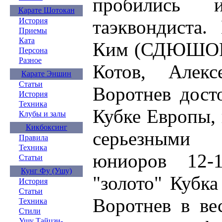
пробились 
Карате Шотокан
таэквондиста.
История
Приемы
Ката
Ким (СДЮШОР 
Персона
Разное
Котов, Алек
Карате Эншин
Статьи
Воротнев дост
История
Техника
Кубке Европы,
Клубы и залы
Кикбоксинг
серьезными 
Правила
Техника
юниоров 12-
Статьи
Кунг Фу (Ушу)
"золото" Кубк
История
Статьи
Воротнев в ве
Техника
Стили
Ушу Тайцзи-