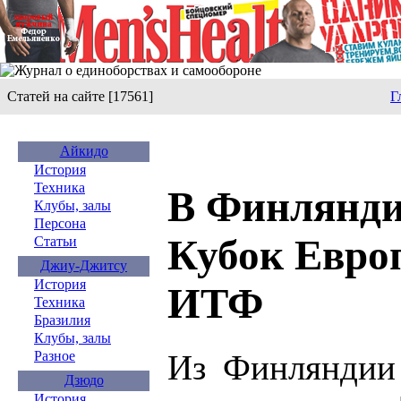
Статей на сайте [17561]
Г
Айкидо
История
Техника
В Финлянди
Клубы, залы
Персона
Кубок Евро
Статьи
Джиу-Джитсу
История
ИТФ
Техника
Бразилия
Клубы, залы
Из Финляндии 
Разное
Дзюдо
История