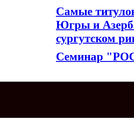
Самые титуло
Югры и Азерб
сургутском ри
Семинар "РОС