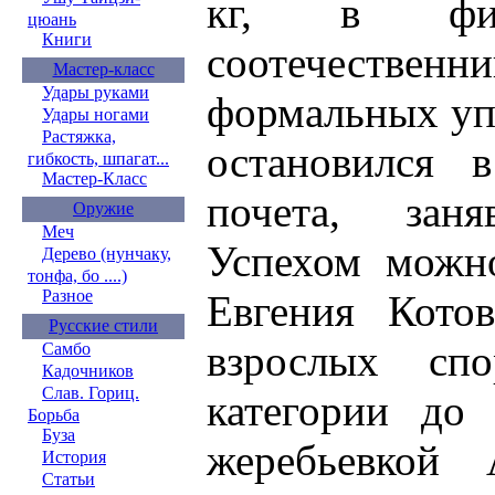
кг, в фи
цюань
Книги
соотечественн
Мастер-класс
Удары руками
формальных уп
Удары ногами
Растяжка,
остановился 
гибкость, шпагат...
Мастер-Класс
почета, зан
Оружие
Меч
Успехом можно
Дерево (нунчаку,
тонфа, бо ....)
Разное
Евгения Кото
Русские стили
взрослых сп
Самбо
Кадочников
Слав. Гориц.
категории до
Борьба
Буза
жеребьевкой
История
Статьи