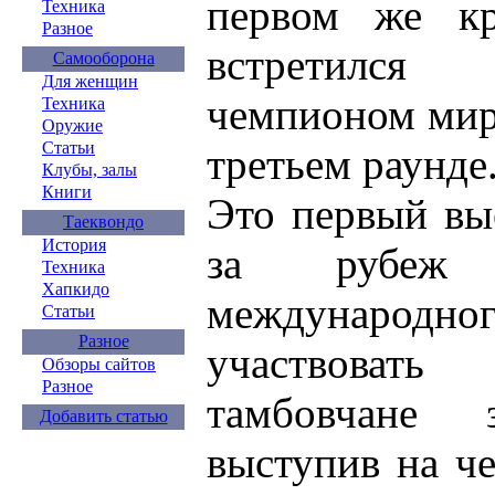
первом же кр
Техника
Разное
встретилс
Самооборона
Для женщин
чемпионом мир
Техника
Оружие
Статьи
третьем раунде
Клубы, залы
Книги
Это первый вы
Таеквондо
История
за рубеж 
Техника
Хапкидо
международн
Статьи
Разное
участвоват
Обзоры сайтов
Разное
тамбовчане 
Добавить статью
выступив на ч