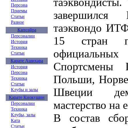
таэквондисты.
Персона
Приемы
завершился
Статьи
Разное
таэквондо ИТФ
Капоэйра
Персоналии
15 стран п
История
Техника
официальны
Статьи
Карате Ашихара
Спортсмены Г
История
Персона
Польши, Норве
Техника
Статьи
Швеции дем
Клубы и залы
Карате Киокушин
мастерство на 
Персоналии
Техника
В состав сбо
Клубы, залы
Ката
Статьи