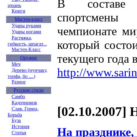
В составе
цюань
Книги
спортсмены
Мастер-класс
Удары руками
чемпионате ми
Удары ногами
Растяжка,
который состои
гибкость, шпагат...
Мастер-Класс
текущего года 
Оружие
Меч
http://www.sari
Дерево (нунчаку,
тонфа, бо ....)
Разное
Русские стили
Самбо
Кадочников
[02.10.2007] 
Слав. Гориц.
Борьба
Буза
История
На празднике,
Статьи