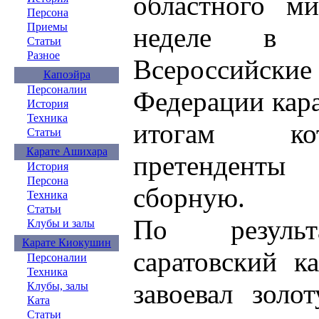
областного м
Персона
Приемы
неделе в 
Статьи
Разное
Всероссийс
Капоэйра
Персоналии
Федерации кара
История
Техника
итогам ко
Статьи
Карате Ашихара
претендент
История
Персона
сборную.
Техника
Статьи
По результ
Клубы и залы
Карате Киокушин
саратовский к
Персоналии
Техника
завоевал золо
Клубы, залы
Ката
Статьи