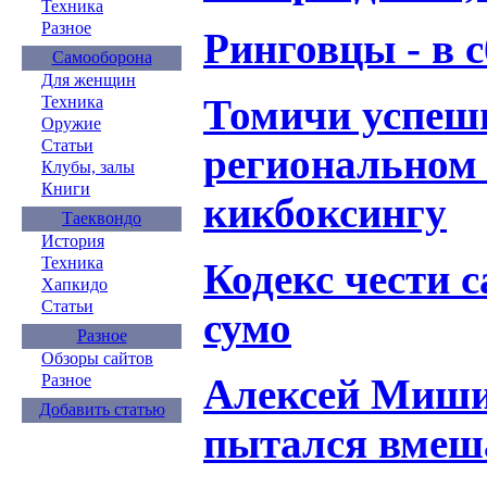
Техника
Разное
Ринговцы - в 
Самооборона
Для женщин
Томичи успеш
Техника
Оружие
Статьи
региональном 
Клубы, залы
Книги
кикбоксингу
Таеквондо
История
Техника
Кодекс чести 
Хапкидо
Статьи
сумо
Разное
Обзоры сайтов
Алексей Миши
Разное
Добавить статью
пытался вмеш