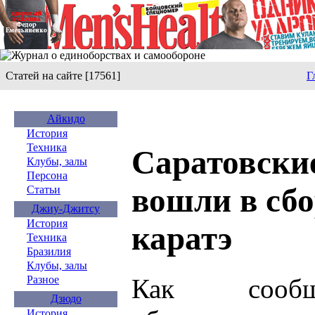
Статей на сайте [17561]
Г
Айкидо
История
Техника
Саратовски
Клубы, залы
Персона
вошли в сб
Статьи
Джиу-Джитсу
История
каратэ
Техника
Бразилия
Клубы, залы
Как сообщ
Разное
Дзюдо
История