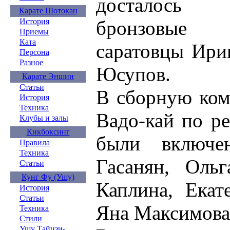
досталось
Карате Шотокан
бронзовые 
История
Приемы
Ката
саратовцы Ири
Персона
Разное
Юсупов.
Карате Эншин
Статьи
В сборную ком
История
Техника
Вадо-кай по р
Клубы и залы
Кикбоксинг
были включе
Правила
Техника
Гасанян, Ольг
Статьи
Кунг Фу (Ушу)
Каплина, Ека
История
Статьи
Яна Максимова
Техника
Стили
Ушу Тайцзи-