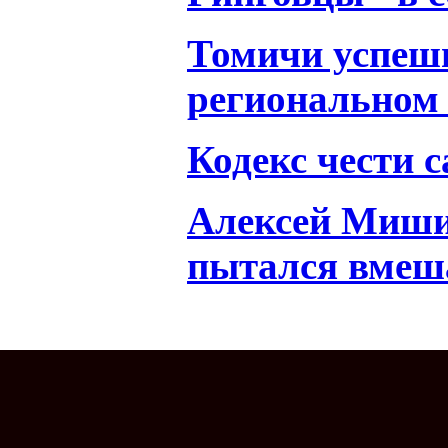
Томичи успеш
региональном 
Кодекс чести 
Алексей Миши
пытался вмеша