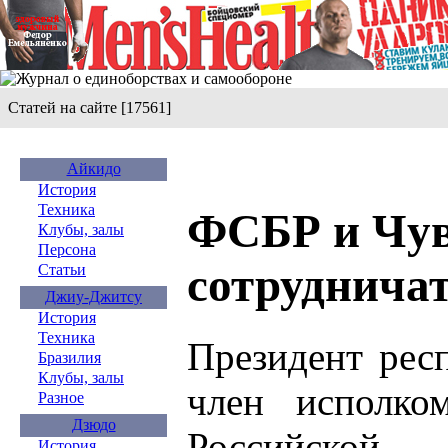
Статей на сайте [17561]
Айкидо
История
Техника
ФСБР и Чув
Клубы, залы
Персона
сотруднича
Статьи
Джиу-Джитсу
История
Техника
Президент рес
Бразилия
Клубы, залы
член исполко
Разное
Дзюдо
Российско
История