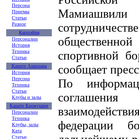
Персона
Мамиашвили 
Приемы
Статьи
сотрудничест
Разное
Капоэйра
общественной
Персоналии
История
спортивной бо
Техника
Статьи
сообщает пресс
Карате Ашихара
История
Персона
По информац
Техника
Статьи
соглашения
Клубы и залы
Карате Киокушин
взаимодействи
Персоналии
Техника
федерации б
Клубы, залы
Ката
Статьи