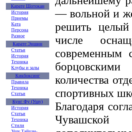
дальнейшему р
Карате Шотокан
— вольной и же
История
Приемы
решить целый 
Ката
Персона
Разное
числе оснащ
Карате Эншин
современным с
Статьи
История
Техника
борцовским
Клубы и залы
Кикбоксинг
количества отд
Правила
Техника
спортивных шк
Статьи
Кунг Фу (Ушу)
Благодаря согл
История
Статьи
Чувашской 
Техника
Стили
Ушу Тайцзи-