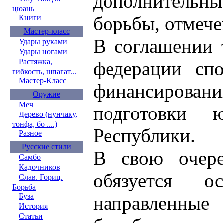
дополнитель
цюань
борьбы, отмече
Книги
Мастер-класс
В соглашении 
Удары руками
Удары ногами
Растяжка,
федерации сп
гибкость, шпагат...
Мастер-Класс
финансировани
Оружие
Меч
подготовки 
Дерево (нунчаку,
тонфа, бо ....)
Республики.
Разное
Русские стили
В свою очере
Самбо
Кадочников
обязуется ос
Слав. Гориц.
Борьба
Буза
направленные
История
Статьи