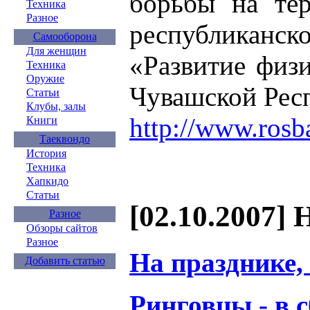
борьбы на тер
Техника
Разное
республикан
Самооборона
Для женщин
«Развитие физи
Техника
Оружие
Чувашской Респ
Статьи
Клубы, залы
http://www.rosb
Книги
Таеквондо
История
Техника
Хапкидо
Статьи
[02.10.2007] 
Разное
Обзоры сайтов
Разное
На празднике,
Добавить статью
Ринговцы - в 