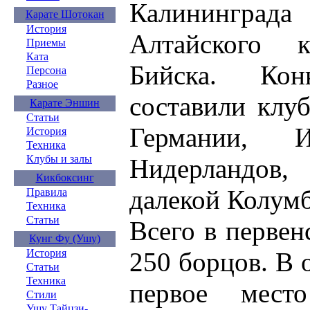
Калинингра
Карате Шотокан
История
Алтайского 
Приемы
Ката
Бийска. Кон
Персона
Разное
составили клу
Карате Эншин
Статьи
Германии, И
История
Техника
Клубы и залы
Нидерландов,
Кикбоксинг
далекой Колум
Правила
Техника
Статьи
Всего в первен
Кунг Фу (Ушу)
250 борцов. В 
История
Статьи
Техника
первое место
Стили
Ушу Тайцзи-