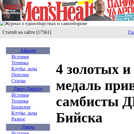
Статей на сайте [17561]
Гл
Айкидо
История
Техника
4 золотых и
Клубы, залы
Персона
медаль прив
Статьи
Джиу-Джитсу
История
самбисты 
Техника
Бразилия
Бийска
Клубы, залы
Разное
Дзюдо
История