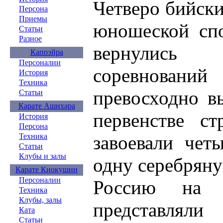
Четверо бийски
Персона
Приемы
юношеской сп
Статьи
Разное
вернулись 
Капоэйра
Персоналии
соревновани
История
Техника
превосходно в
Статьи
Карате Ашихара
первенстве с
История
Персона
завоевали чет
Техника
Статьи
Клубы и залы
одну серебрян
Карате Киокушин
Персоналии
Россию на э
Техника
Клубы, залы
представл
Ката
Статьи