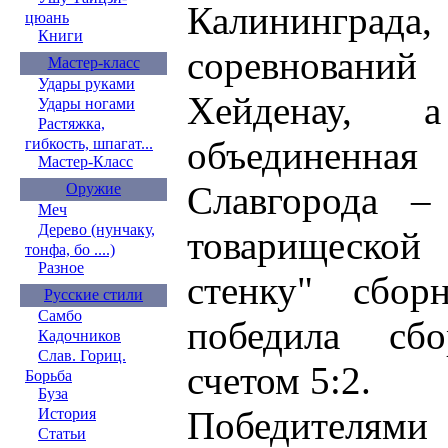
Калининграда
цюань
Книги
соревнований
Мастер-класс
Удары руками
Хейденау, 
Удары ногами
Растяжка,
объединенна
гибкость, шпагат...
Мастер-Класс
Славгорода –
Оружие
Меч
Дерево (нунчаку,
товарищеской
тонфа, бо ....)
Разное
стенку" сбор
Русские стили
Самбо
победила сб
Кадочников
Слав. Гориц.
счетом 5:2.
Борьба
Буза
Победителями 
История
Статьи