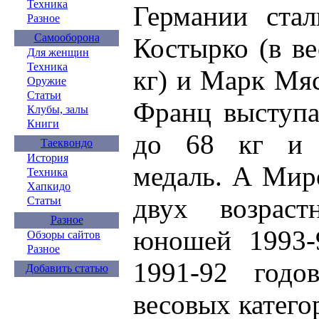
Техника
Германии ста
Разное
Самооборона
Костырко (в ве
Для женщин
Техника
кг) и Марк Мяс
Оружие
Статьи
Франц выступа
Клубы, залы
Книги
до 68 кг и з
Таеквондо
История
медаль. А Мир
Техника
Хапкидо
двух возраст
Статьи
Разное
юношей 1993-
Обзоры сайтов
Разное
1991-92 годо
Добавить статью
весовых категор