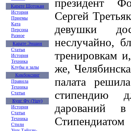
президент Ф
Карате Шотокан
Сергей Третья
История
Приемы
Ката
девушки до
Персона
Разное
неслучайно, б
Карате Эншин
Статьи
тренировкам и,
История
Техника
же, Челябинска
Клубы и залы
Кикбоксинг
палата решил
Правила
Техника
стипендию 
Статьи
Кунг Фу (Ушу)
дарований в 
История
Статьи
Стипендиа
Техника
Стили
Ушу Тайцзи-