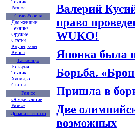
Техника
Валерий Кусий
Разное
Самооборона
право провед
Для женщин
Техника
WUKO!
Оружие
Статьи
Клубы, залы
Японка была 
Книги
Таеквондо
История
Борьба. «Брон
Техника
Хапкидо
Статьи
Пришла в борь
Разное
Обзоры сайтов
Две олимпийск
Разное
Добавить статью
возможных