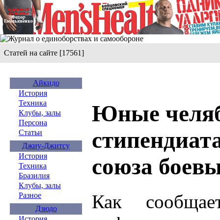
Статей на сайте [17561]
Айкидо
История
Техника
Юные челя
Клубы, залы
Персона
стипендиат
Статьи
Джиу-Джитсу
История
союза боевы
Техника
Бразилия
Клубы, залы
Как сообщае
Разное
Дзюдо
История