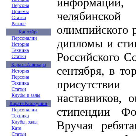
информации
Персона
Приемы
челябинско
Статьи
Разное
олимпийского 
Капоэйра
Персоналии
дипломы и сти
История
Техника
Российского С
Статьи
Карате Ашихара
сентября, в то
История
Персона
присутстви
Техника
Статьи
наставников, 
Клубы и залы
Карате Киокушин
стипендии Ф
Персоналии
Техника
Вручая ребята
Клубы, залы
Ката
Статьи