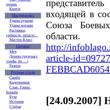
представител
цюань
Книги
входящей в со
Мастер-класс
Удары руками
Союза Боевых
Удары ногами
Растяжка,
области.
гибкость, шпагат...
Мастер-Класс
http://infoblago
Оружие
Меч
article-id=097
Дерево (нунчаку,
тонфа, бо ....)
Разное
FEBBCAD605
Русские стили
Самбо
Кадочников
Слав. Гориц.
Борьба
Буза
[24.09.2007] 
История
Статьи