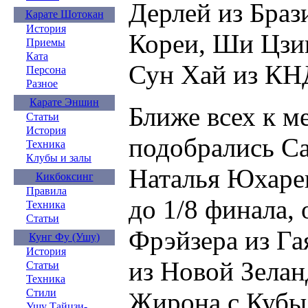
Дерлей из Браз
Карате Шотокан
История
Кореи, Ши Цзин
Приемы
Ката
Сун Хай из КН
Персона
Разное
Карате Эншин
Ближе всех к м
Статьи
История
подобрались С
Техника
Клубы и залы
Наталья Юхаре
Кикбоксинг
Правила
до 1/8 финала,
Техника
Статьи
Фрэйзера из Га
Кунг Фу (Ушу)
История
из Новой Зелан
Статьи
Техника
Стили
Жирона с Кубы.
Ушу Тайцзи-