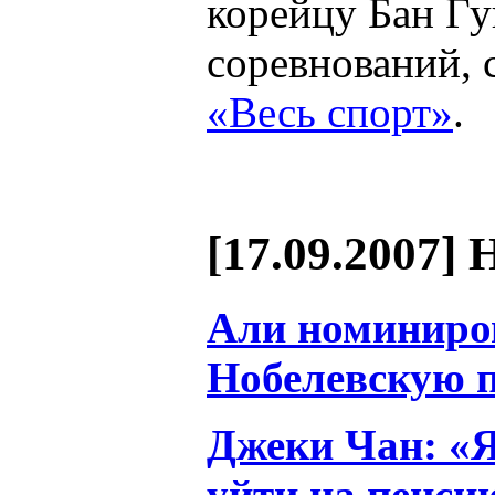
корейцу Бан Г
соревнований, 
«Весь спорт»
.
[17.09.2007] 
Али номиниро
Нобелевскую 
Джеки Чан: «Я
уйти на пенси