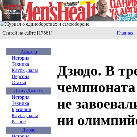
Статей на сайте [17561]
Главная
Айкидо
История
Техника
Дзюдо. В тр
Клубы, залы
Персона
чемпионата
Статьи
Джиу-Джитсу
История
не завоевал
Техника
Бразилия
ни олимпий
Клубы, залы
Разное
Дзюдо
История