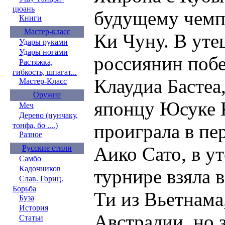
цюань
будущему чемп
Книги
Мастер-класс
Ки Чуну. В ут
Удары руками
Удары ногами
россиянин поб
Растяжка,
гибкость, шпагат...
Клаудиа Бастеа
Мастер-Класс
Оружие
японцу Юсуке 
Меч
Дерево (нунчаку,
проиграла в пе
тонфа, бо ....)
Разное
Аико Сато, в у
Русские стили
Самбо
Кадочников
турнире взяла 
Слав. Гориц.
Борьба
Ти из Вьетнама
Буза
История
Австралии, но 
Статьи