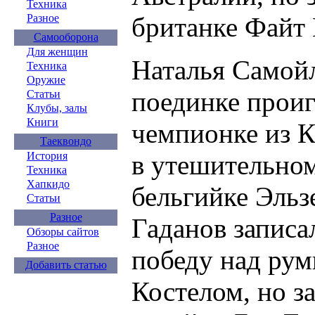
Техника
британке Файт
Разное
Самооборона
Для женщин
Наталья Самойл
Техника
Оружие
поединке прои
Статьи
Клубы, залы
Книги
чемпионке из К
Таеквондо
в утешительном
История
Техника
Хапкидо
бельгийке Эльз
Статьи
Разное
Гаданов записал
Обзоры сайтов
Разное
победу над ру
Добавить статью
Костелом, но з