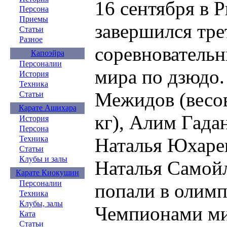
16 сентября в 
Персона
Приемы
завершился тре
Статьи
Разное
соревновательн
Капоэйра
Персоналии
мира по дзюдо.
История
Техника
Межидов (весов
Статьи
Карате Ашихара
кг), Алим Гадан
История
Персона
Наталья Юхарев
Техника
Статьи
Клубы и залы
Наталья Самойл
Карате Киокушин
Персоналии
попали в олим
Техника
Клубы, залы
Чемпионами ми
Ката
Статьи