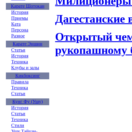
Милиционеры 
Карате Шотокан
История
Дагестанские 
Приемы
Ката
Персона
Открытый чем
Разное
Карате Эншин
рукопашному 
Статьи
История
Техника
Клубы и залы
Кикбоксинг
Правила
Техника
Статьи
Кунг Фу (Ушу)
История
Статьи
Техника
Стили
Ушу Тайцзи-