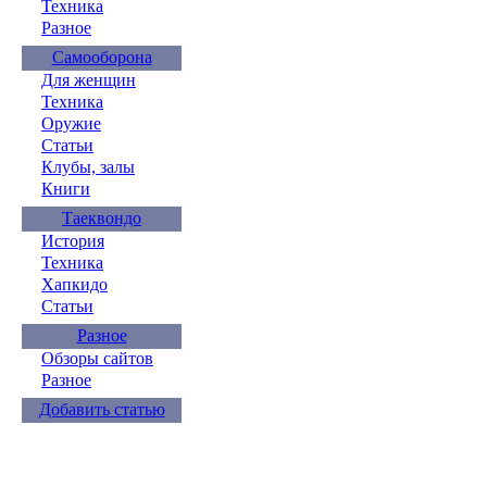
Техника
Разное
Самооборона
Для женщин
Техника
Оружие
Статьи
Клубы, залы
Книги
Таеквондо
История
Техника
Хапкидо
Статьи
Разное
Обзоры сайтов
Разное
Добавить статью