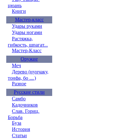
цюань
Книги
Мастер-класс
Удары руками
Удары ногами
Растяжка,
гибкость, шпагат...
Мастер-Класс
Оружие
Меч
Дерево (нунчаку,
тонфа, бо ....)
Разное
Русские стили
Самбо
Кадочников
Слав. Гориц.
Борьба
Буза
История
Статьи