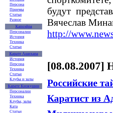
Персона
будут предста
Приемы
Статьи
Вячеслав Мина
Разное
Капоэйра
http://www.news
Персоналии
История
Техника
Статьи
Карате Ашихара
История
[08.08.2007] 
Персона
Техника
Статьи
Клубы и залы
Российские та
Карате Киокушин
Персоналии
Каратист из А
Техника
Клубы, залы
Ката
Статьи