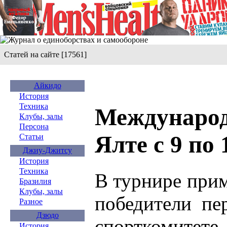
Статей на сайте [17561]
Айкидо
История
Техника
Международ
Клубы, залы
Персона
Ялте с 9 по 
Статьи
Джиу-Джитсу
История
Техника
В турнире прим
Бразилия
Клубы, залы
победители пе
Разное
Дзюдо
спорткомитете
История