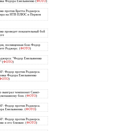
вка Федора Емельяненко (
ФОТО
)
ко против Бретта Роджерса.
нира на НТВ ПЛЮС и Первом
ко проведет показательный бой
рге
ия, посвященная бою Федор
етт Роджерс. (
ФОТО
)
оджерса: "Федор Емельяненко
" (
ФОТО
)
60': Федор против Роджерса.
овка Федора Емельяненко
ФОТО
)
о выиграл чемпионат Санкт-
укопашному бою. (
ФОТО
)
60': Федор против Роджерса.
ра Емельяненко. (
ФОТО
)
60': Федор против Роджерса.
о и его близкие. (
ФОТО
)