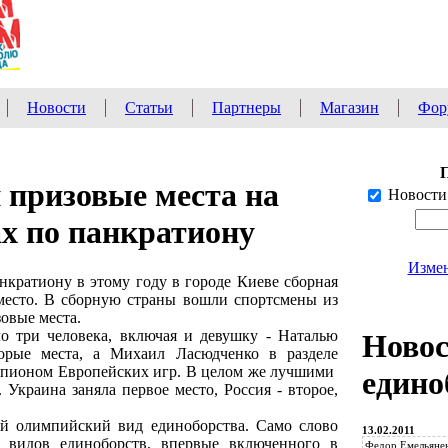
Новости
Статьи
Партнеры
Магазин
Фор
 призовые места на
Новости
х по панкратиону
Измен
нкратиону в этому году в городе Киеве сборная
место. В сборную страны вошли спортсмены из
зовые места.
о три человека, включая и девушку - Наталью
Ново
орые места, а Михаил Ласюдченко в разделе
мпионом Европейских игр. В целом же лучшими
едино
 Украина заняла первое место, Россия - второе,
й олимпийский вид единоборства. Само слово
13.02.2011
з видов единоборств, впервые включенного в
Федор Емельянен