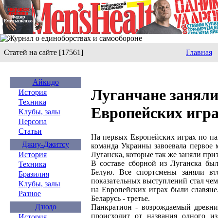
Статей на сайте [17561]
Главная
Айкидо
Луганчане заняли
История
Техника
Европейских игра
Клубы, залы
Персона
Статьи
На первых Европейских играх по па
Джиу-Джитсу
команда Украины завоевала первое 
Луганска, которые так же заняли при
История
В составе сборной из Луганска был
Техника
Белую. Все спортсмены заняли вт
Бразилия
показательных выступлений стал че
Клубы, залы
на Европейских играх были славяне.
Разное
Беларусь - третье.
Дзюдо
Панкратион - возрождаемый древни
происходит от названия одного и
История