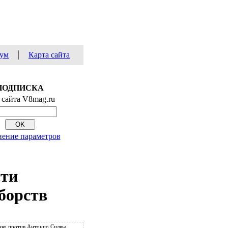
ум
Карта сайта
ПОДПИСКА
 сайта V8mag.ru
ение параметров
сти
борств
ко против Антонио Силвы.