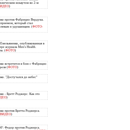
хническим нокаутом во 2-м
ВИДЕО
)
нко против Фабрицио Вердума.
приемом, который стал
олевым и удушающим. (
ФОТО-
 Емельяненко, опубликованная в
ере журнала Men's Health.
а. (
ФОТО
)
ко встретится в бою с Фабрицио
еля (
ФОТО
)
ко. "Достучался до небес"
ко - Бретт Роджерс. Как это
ДЕО
)
ко против Бретта Роджерса.
ВИДЕО
)
60': Федор против Роджерса.