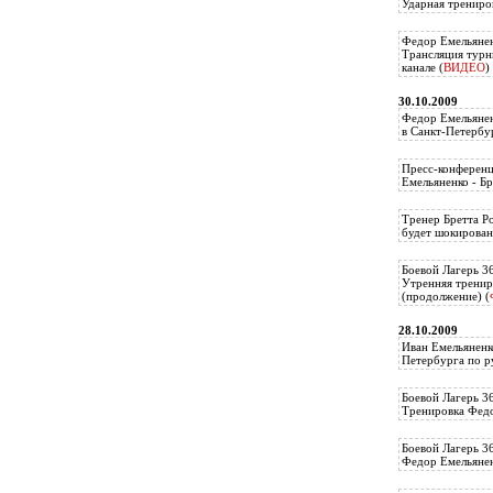
Ударная трениро
Федор Емельянен
Трансляция тур
канале (
ВИДЕО
)
30.10.2009
Федор Емельянен
в Санкт-Петербу
Пресс-конференц
Емельяненко - Бр
Тренер Бретта Р
будет шокирован
Боевой Лагерь 3
Утренняя тренир
(продолжение) (
28.10.2009
Иван Емельяненк
Петербурга по р
Боевой Лагерь 3
Тренировка Федо
Боевой Лагерь 3
Федор Емельяненк