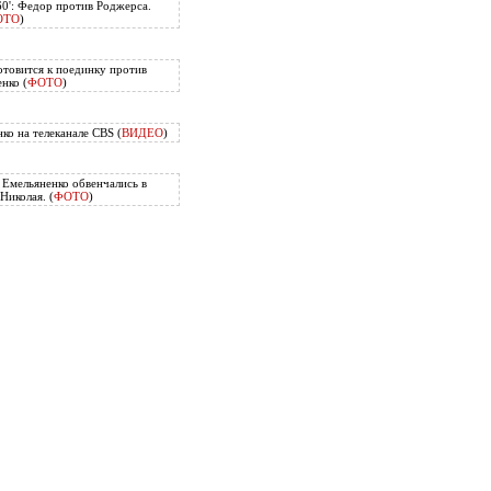
60': Федор против Роджерса.
ОТО
)
отовится к поединку против
нко (
ФОТО
)
ко на телеканале CBS (
ВИДЕО
)
Емельяненко обвенчались в
Николая. (
ФОТО
)