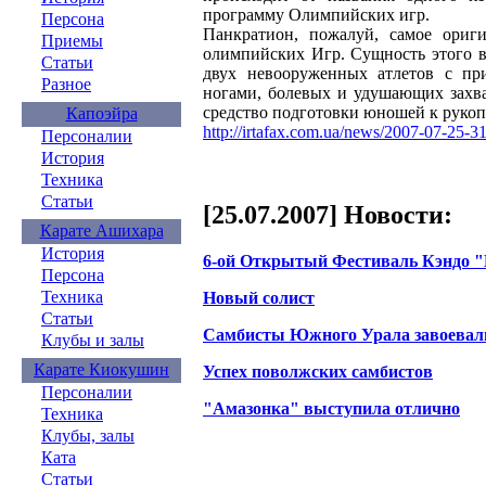
программу Олимпийских игр.
Персона
Панкратион, пожалуй, самое ориги
Приемы
олимпийских Игр. Сущность этого в
Статьи
двух невооруженных атлетов с пр
Разное
ногами, болевых и удушающих захва
средство подготовки юношей к руко
Капоэйра
http://irtafax.com.ua/news/2007-07-25-3
Персоналии
История
Техника
Статьи
[25.07.2007] Новости:
Карате Ашихара
История
6-ой Открытый Фестиваль Кэндо "Б
Персона
Техника
Новый солист
Статьи
Самбисты Южного Урала завоевал
Клубы и залы
Карате Киокушин
Успех поволжских самбистов
Персоналии
"Амазонка" выступила отлично
Техника
Клубы, залы
Ката
Статьи