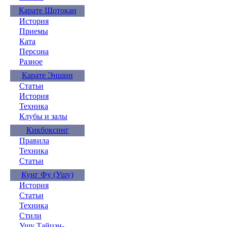
Карате Шотокан
История
Приемы
Ката
Персона
Разное
Карате Эншин
Статьи
История
Техника
Клубы и залы
Кикбоксинг
Правила
Техника
Статьи
Кунг Фу (Ушу)
История
Статьи
Техника
Стили
Ушу Тайцзи-