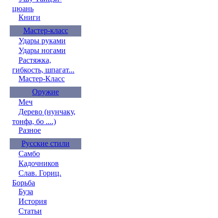
цюань
Книги
Мастер-класс
Удары руками
Удары ногами
Растяжка,
гибкость, шпагат...
Мастер-Класс
Оружие
Меч
Дерево (нунчаку,
тонфа, бо ....)
Разное
Русские стили
Самбо
Кадочников
Слав. Гориц.
Борьба
Буза
История
Статьи