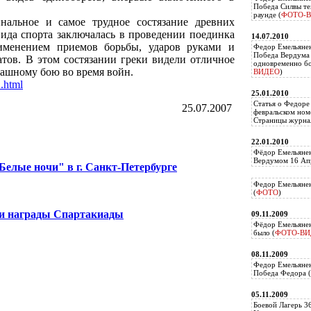
Победа Силвы те
раунде (
ФОТО-
нальное и самое трудное состязание древних
ида спорта заключалась в проведении поединка
14.07.2010
именением приемов борьбы, ударов руками и
Федор Емельяне
Победа Вердума 
тов. В этом состязании греки видели отличное
одновременно б
пашному бою во время войн.
ВИДЕО
)
1.html
25.01.2010
Статья о Федоре
25.07.2007
февральском ном
Страницы журнал
22.01.2010
Фёдор Емельянен
Вердумом 16 Апр
елые ночи" в г. Санкт-Петербурге
Федор Емельянен
(
ФОТО
)
и награды Спартакиады
09.11.2009
Фёдор Емельянен
было (
ФОТО-ВИ
08.11.2009
Федор Емельянен
Победа Федора (
05.11.2009
Боевой Лагерь 3