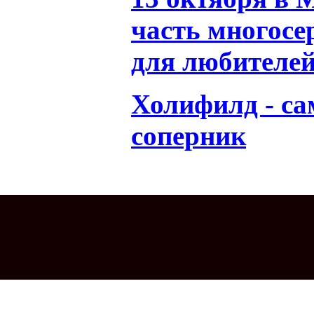
часть многосе
для любителей
Холифилд - с
соперник