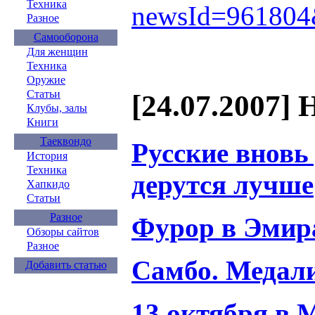
Техника
newsId=96180
Разное
Самооборона
Для женщин
Техника
Оружие
Статьи
[24.07.2007] 
Клубы, залы
Книги
Таеквондо
Русские вновь 
История
Техника
дерутся лучше
Хапкидо
Статьи
Разное
Фурор в Эмир
Обзоры сайтов
Разное
Самбо. Медал
Добавить статью
13 октября в 