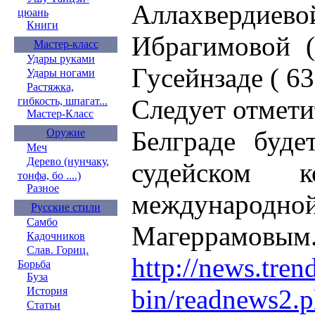
Аллахвердиево
цюань
Книги
Ибрагимовой (
Мастер-класс
Удары руками
Гусейнзаде ( 63
Удары ногами
Растяжка,
Следует отмети
гибкость, шпагат...
Мастер-Класс
Белграде буде
Оружие
Меч
Дерево (нунчаку,
судейском к
тонфа, бо ....)
Разное
международной
Русские стили
Самбо
Магеррамовым
Кадочников
Слав. Гориц.
http://news.tren
Борьба
Буза
bin/readnews2.p
История
Статьи