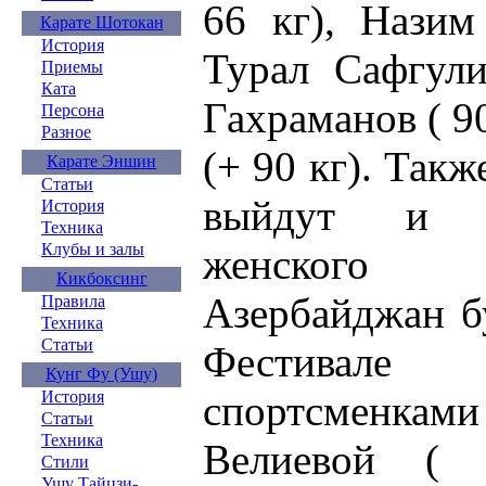
66 кг), Назим
Карате Шотокан
История
Турал Сафгули
Приемы
Ката
Гахраманов ( 9
Персона
Разное
(+ 90 кг). Такж
Карате Эншин
Статьи
выйдут и пр
История
Техника
Клубы и залы
женского 
Кикбоксинг
Азербайджан б
Правила
Техника
Статьи
Фестива
Кунг Фу (Ушу)
спортсменк
История
Статьи
Техника
Велиевой ( 
Стили
Ушу Тайцзи-