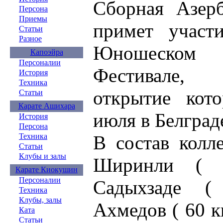
Сборная Азер
Персона
Приемы
примет участ
Статьи
Разное
Юношеском
Капоэйра
Персоналии
Фестивале,
История
Техника
открытие кото
Статьи
Карате Ашихара
июля в Белград
История
Персона
В состав колл
Техника
Статьи
Клубы и залы
Ширинли ( 5
Карате Киокушин
Персоналии
Садыхзаде (
Техника
Клубы, залы
Ахмедов ( 60 к
Ката
Статьи