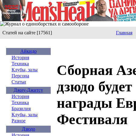
Статей на сайте [17561]
Главная
Айкидо
История
Техника
Сборная Аз
Клубы, залы
Персона
дзюдо будет
Статьи
Джиу-Джитсу
История
награды Ев
Техника
Бразилия
Фестиваля
Клубы, залы
Разное
Дзюдо
История