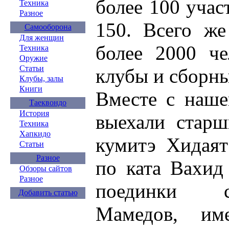
более 100 учас
Техника
Разное
150. Всего ж
Самооборона
Для женщин
более 2000 че
Техника
Оружие
Статьи
клубы и сборны
Клубы, залы
Книги
Вместе с наш
Таеквондо
История
выехали старш
Техника
Хапкидо
кумитэ Хидаят
Статьи
Разное
по ката Вахид
Обзоры сайтов
Разное
поединки 
Добавить статью
Мамедов, и