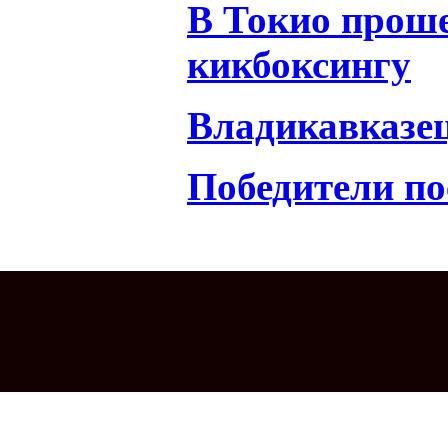
В Токио проше
кикбоксингу
Владикавказец
Победители по