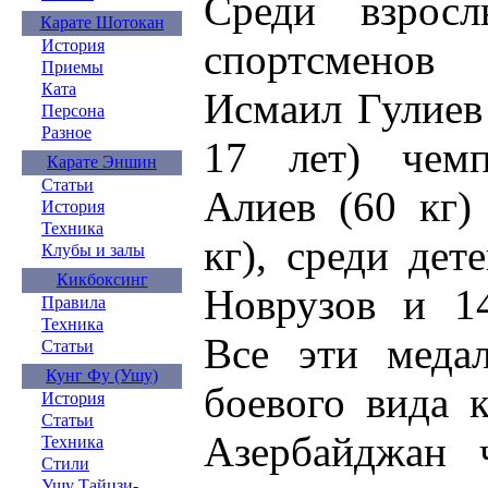
Среди взрос
Карате Шотокан
спортсменов
История
Приемы
Ката
Исмаил Гулиев 
Персона
Разное
17 лет) чем
Карате Эншин
Статьи
Алиев (60 кг)
История
Техника
кг), среди дет
Клубы и залы
Кикбоксинг
Новрузов и 14
Правила
Техника
Все эти меда
Статьи
Кунг Фу (Ушу)
боевого вида 
История
Статьи
Азербайджан 
Техника
Стили
Ушу Тайцзи-