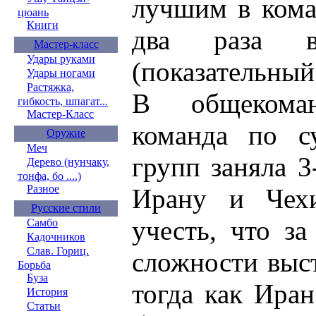
лучшим в кома
цюань
Книги
два раза 
Мастер-класс
Удары руками
(показательный
Удары ногами
Растяжка,
В общекома
гибкость, шпагат...
Мастер-Класс
команда по с
Оружие
Меч
групп заняла 3
Дерево (нунчаку,
тонфа, бо ....)
Разное
Ирану и Чехи
Русские стили
учесть, что з
Самбо
Кадочников
Слав. Гориц.
сложности выс
Борьба
Буза
тогда как Ира
История
Статьи