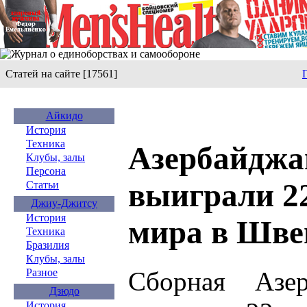
Статей на сайте [17561]
Айкидо
История
Техника
Азербайджа
Клубы, залы
Персона
выиграли 22
Статьи
Джиу-Джитсу
История
мира в Шве
Техника
Бразилия
Клубы, залы
Сборная Азе
Разное
Дзюдо
История