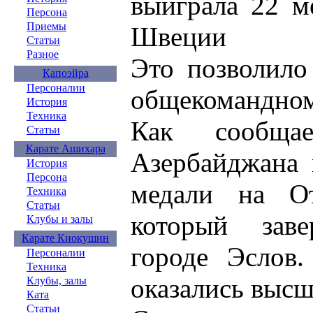
выиграла 22 м
Персона
Приемы
Швеции
Статьи
Разное
Это позволило
Капоэйра
Персоналии
общекомандном
История
Техника
Как сообщае
Статьи
Карате Ашихара
Азербайджана 
История
Персона
медали на О
Техника
Статьи
который зав
Клубы и залы
Карате Киокушин
городе Эслов
Персоналии
Техника
оказались высш
Клубы, залы
Ката
Статьи