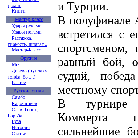
и Турции.
цюань
Книги
В полуфинале 
Мастер-класс
Удары руками
встретился с 
Удары ногами
Растяжка,
спортсменом, 
гибкость, шпагат...
Мастер-Класс
равный бой, 
Оружие
Меч
Дерево (нунчаку,
судий, побед
тонфа, бо ....)
Разное
местному спорт
Русские стили
Самбо
В турнире 
Кадочников
Слав. Гориц.
Коммерта п
Борьба
Буза
сильнейшие бо
История
Статьи