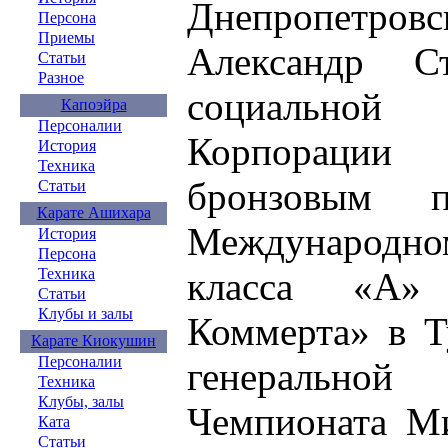
Днепропетр
Персона
Приемы
Александр Ст
Статьи
Разное
социальн
Капоэйра
Персоналии
Корпораци
История
Техника
бронзовым 
Статьи
Карате Ашихара
Международном
История
Персона
класса «А»
Техника
Статьи
Клубы и залы
Коммерта» в Т
Карате Киокушин
Персоналии
генеральн
Техника
Клубы, залы
Чемпионата Ми
Ката
Статьи