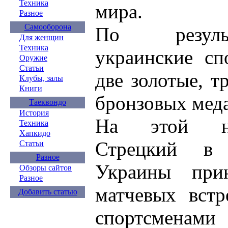
Техника
мира.
Разное
Самооборона
По резуль
Для женщин
Техника
украинские сп
Оружие
Статьи
две золотые, т
Клубы, залы
Книги
бронзовых мед
Таеквондо
История
На этой не
Техника
Хапкидо
Стрецкий в 
Статьи
Разное
Украины при
Обзоры сайтов
Разное
матчевых встр
Добавить статью
спортсменами 