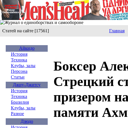
Статей на сайте [17561]
Главная
Айкидо
История
Техника
Боксер Але
Клубы, залы
Персона
Стрецкий с
Статьи
Джиу-Джитсу
История
призером на
Техника
Бразилия
памяти Ахм
Клубы, залы
Разное
Дзюдо
История