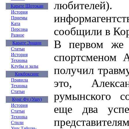
любителе
Карате Шотокан
История
информагентст
Приемы
Ката
сообщили в Ко
Персона
Разное
В первом же
Карате Эншин
Статьи
спортсменом А
История
Техника
Клубы и залы
получил травм
Кикбоксинг
это, Алекс
Правила
Техника
Статьи
румынского с
Кунг Фу (Ушу)
еще два усп
История
Статьи
Техника
представителя
Стили
Ушу Тайцзи-