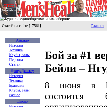
Статей на сайте [17561]
Главная
Айкидо
История
Техника
Бой за #1 в
Клубы, залы
Персона
Бейли – Нг
Статьи
Джиу-Джитсу
История
Техника
8 июня в Мо
Бразилия
Клубы, залы
состоится 
Разное
Дзюдо
организованно
История