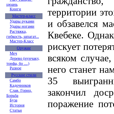
гражданство,
цюань
территории это
Книги
Мастер-класс
и обзавелся м
Удары руками
Удары ногами
Растяжка,
Квебеке. Одна
гибкость, шпагат...
Мастер-Класс
рискует потерят
Оружие
Меч
всяком случае,
Дерево (нунчаку,
тонфа, бо ....)
него станет на
Разное
Русские стили
35 выигран
Самбо
Кадочников
закончил доср
Слав. Гориц.
Борьба
Буза
поражение пот
История
Статьи