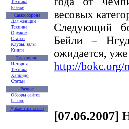
года от чемп
Техника
Разное
весовых катего
Самооборона
Для женщин
Следующий бо
Техника
Оружие
Бейли – Нгуд
Статьи
Клубы, залы
ожидается, уже
Книги
Таеквондо
http://bokc.org
История
Техника
Хапкидо
Статьи
Разное
Обзоры сайтов
Разное
Добавить статью
[07.06.2007] 