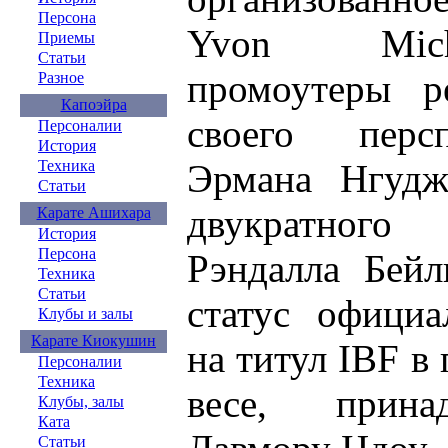
Персона
Yvon Mich
Приемы
Статьи
промоутеры р
Разное
Капоэйра
своего перс
Персоналии
История
Эрмана Нгудж
Техника
Статьи
двукратног
Карате Ашихара
История
Персона
Рэндалла Бейл
Техника
Статьи
статус официа
Клубы и залы
Карате Киокушин
на титул IBF в
Персоналии
Техника
весе, прина
Клубы, залы
Ката
Статьи