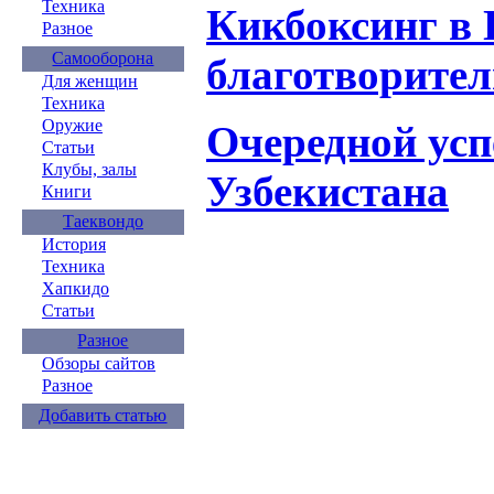
Техника
Кикбоксинг в 
Разное
Самооборона
благотворител
Для женщин
Техника
Оружие
Очередной усп
Статьи
Клубы, залы
Узбекистана
Книги
Таеквондо
История
Техника
Хапкидо
Статьи
Разное
Обзоры сайтов
Разное
Добавить статью