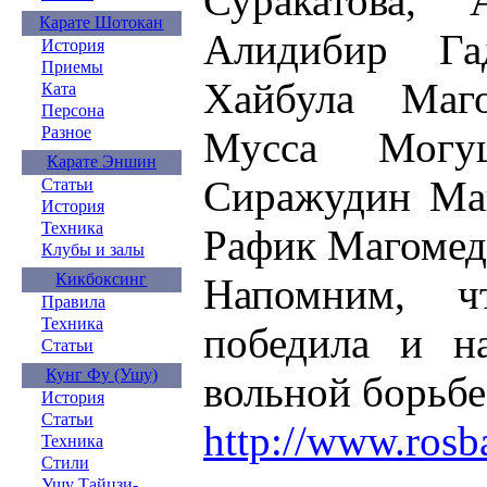
Суракатова, 
Карате Шотокан
Алидибир Га
История
Приемы
Хайбула Маг
Ката
Персона
Разное
Мусса Могу
Карате Эншин
Сиражудин Ма
Статьи
История
Техника
Рафик Магомед
Клубы и залы
Кикбоксинг
Напомним, ч
Правила
Техника
победила и 
Статьи
Кунг Фу (Ушу)
вольной борьбе
История
Статьи
http://www.rosb
Техника
Стили
Ушу Тайцзи-