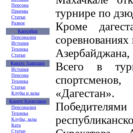
Персона
турнире по дзю
Приемы
Статьи
Кроме дагест
Разное
Капоэйра
соревнованиях 
Персоналии
История
Азербайджана
Техника
Статьи
Всего в тур
Карате Ашихара
История
Персона
спортсмен
Техника
Статьи
«Дагестан».
Клубы и залы
Карате Киокушин
Победите
Персоналии
Техника
республиканск
Клубы, залы
Ката
Статьи