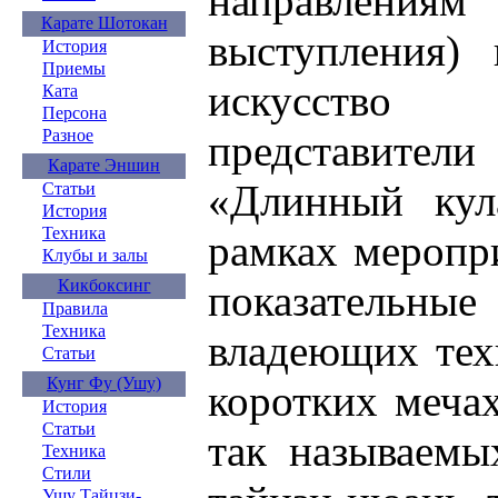
направлени
Карате Шотокан
выступления) 
История
Приемы
искусство
Ката
Персона
Разное
представите
Карате Эншин
«Длинный ку
Статьи
История
Техника
рамках меропр
Клубы и залы
Кикбоксинг
показательные
Правила
Техника
владеющих тех
Статьи
Кунг Фу (Ушу)
коротких мечах
История
Статьи
так называемы
Техника
Стили
Ушу Тайцзи-