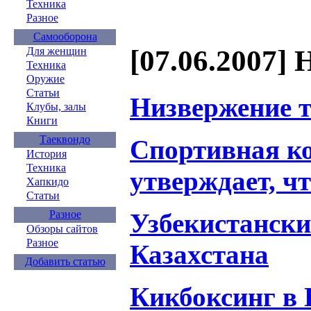
Техника
Разное
Самооборона
[07.06.2007] 
Для женщин
Техника
Оружие
Статьи
Низвержение 
Клубы, залы
Книги
Таеквондо
Спортивная к
История
Техника
утверждает, ч
Хапкидо
Статьи
Узбекистански
Разное
Обзоры сайтов
Разное
Казахстана
Добавить статью
Кикбоксинг в 