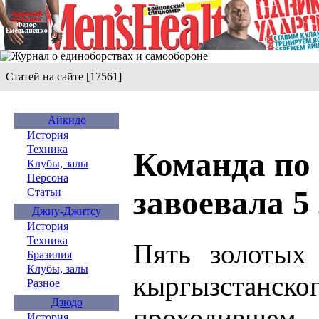
Статей на сайте [17561]
Айкидо
История
Техника
Команда по
Клубы, залы
Персона
завоевала 5
Статьи
Джиу-Джитсу
История
Техника
Пять золотых 
Бразилия
Клубы, залы
кыргызстанско
Разное
Дзюдо
проходивш
История