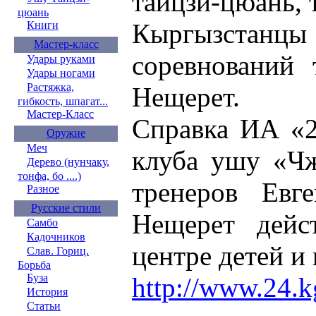
тайцзи-цюань, 
цюань
Кыргызстанцы
Книги
Мастер-класс
соревнований 
Удары руками
Удары ногами
Растяжка,
Нещерет.
гибкость, шпагат...
Мастер-Класс
Справка ИА «2
Оружие
Меч
клуба ушу «Чж
Дерево (нунчаку,
тонфа, бо ....)
тренеров Евг
Разное
Русские стили
Нещерет дейс
Самбо
Кадочников
центре детей
Слав. Гориц.
Борьба
Буза
http://www.24.k
История
Статьи