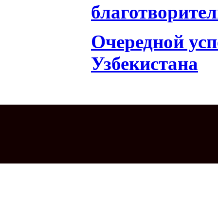
благотворител
Очередной усп
Узбекистана