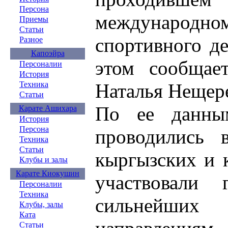
Персона
междунаро
Приемы
Статьи
спортивного д
Разное
Капоэйра
этом сообщае
Персоналии
История
Наталья Нещере
Техника
Статьи
По ее данным
Карате Ашихара
История
Персона
проводились 
Техника
Статьи
кыргызских и 
Клубы и залы
Карате Киокушин
участвовали
Персоналии
Техника
сильнейших
Клубы, залы
Ката
Статьи