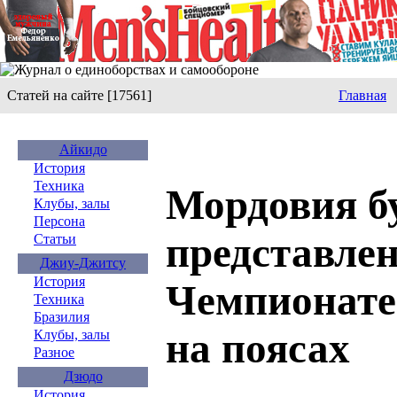
Статей на сайте [17561]
Главная
Айкидо
История
Техника
Мордовия б
Клубы, залы
Персона
представлен
Статьи
Джиу-Джитсу
История
Чемпионате
Техника
Бразилия
на поясах
Клубы, залы
Разное
Дзюдо
История