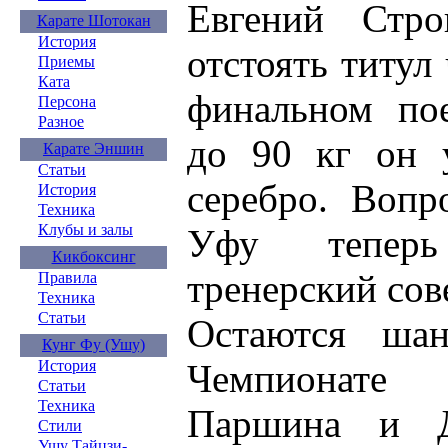
Евгений Стр
Карате Шотокан
История
отстоять титул
Приемы
Ката
финальном пое
Персона
Разное
до 90 кг он у
Карате Эншин
Статьи
серебро. Вопр
История
Техника
Клубы и залы
Уфу теперь
Кикбоксинг
тренерский сов
Правила
Техника
Статьи
Остаются ша
Кунг Фу (Ушу)
Чемпионате
История
Статьи
Техника
Паршина и Д
Стили
Ушу Тайцзи-