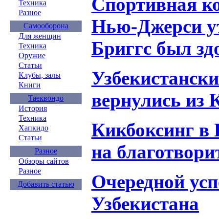
Спортивная к
Техника
Разное
Нью-Джерси ут
Самооборона
Для женщин
Бриггс был зд
Техника
Оружие
Статьи
Узбекистански
Клубы, залы
Книги
вернулись из 
Таеквондо
История
Техника
Кикбоксинг в 
Хапкидо
Статьи
на благотвори
Разное
Обзоры сайтов
Разное
Очередной усп
Добавить статью
Узбекистана