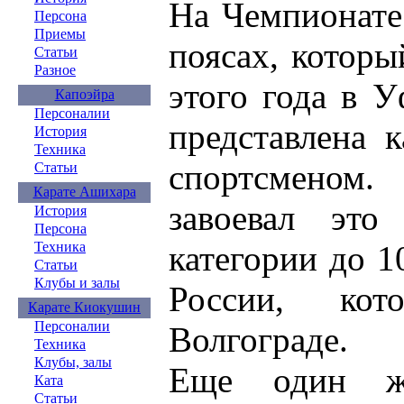
На Чемпионате
Персона
Приемы
поясах, которы
Статьи
Разное
этого года в 
Капоэйра
Персоналии
представлена 
История
Техника
спортсмено
Статьи
Карате Ашихара
завоевал это
История
Персона
категории до 1
Техника
Статьи
Клубы и залы
России, ко
Карате Киокушин
Персоналии
Волгограде.
Техника
Клубы, залы
Еще один жи
Ката
Статьи