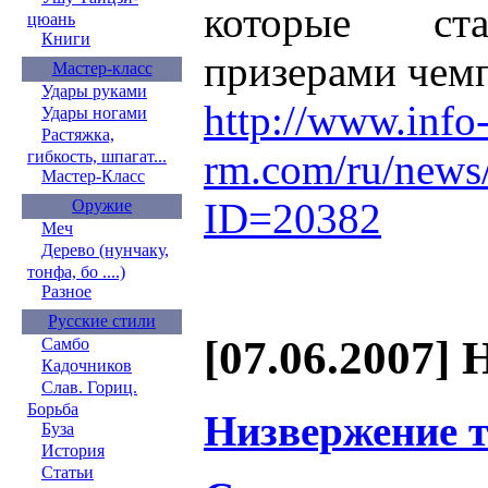
которые ст
цюань
Книги
призерами чемп
Мастер-класс
Удары руками
http://www.info
Удары ногами
Растяжка,
rm.com/ru/news
гибкость, шпагат...
Мастер-Класс
ID=20382
Оружие
Меч
Дерево (нунчаку,
тонфа, бо ....)
Разное
Русские стили
[07.06.2007] 
Самбо
Кадочников
Слав. Гориц.
Борьба
Низвержение 
Буза
История
Статьи