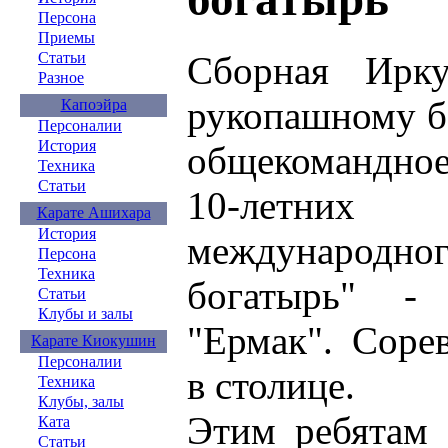
Персона
Приемы
Сборная Ирку
Статьи
Разное
рукопашному б
Капоэйра
Персоналии
История
общекомандно
Техника
Статьи
10-летн
Карате Ашихара
История
международног
Персона
Техника
богатырь" -
Статьи
Клубы и залы
"Ермак". Соре
Карате Киокушин
Персоналии
в столице.
Техника
Клубы, залы
Этим ребятам 
Ката
Статьи