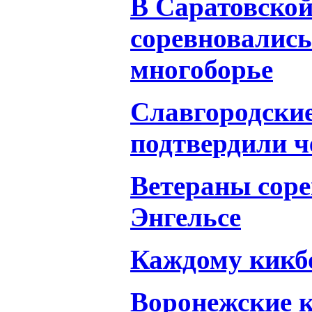
В Саратовской
соревновались
многоборье
Славгородски
подтвердили ч
Ветераны соре
Энгельсе
Каждому кикбо
Воронежские 