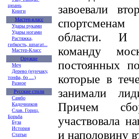
завоевали вто
цюань
Книги
спортсменам
Мастер-класс
Удары руками
Удары ногами
области. И 
Растяжка,
гибкость, шпагат...
команду мос
Мастер-Класс
Оружие
постоянных по
Меч
Дерево (нунчаку,
которые в теч
тонфа, бо ....)
Разное
занимали лид
Русские стили
Самбо
Причем сбо
Кадочников
Слав. Гориц.
Борьба
участвовала н
Буза
История
и наполовину в
Статьи