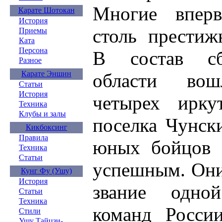
Многие вперв
Карате Шотокан
История
столь престиж
Приемы
Ката
Персона
В состав сб
Разное
Карате Эншин
области вош
Статьи
История
четырех иркут
Техника
Клубы и залы
поселка Чунск
Кикбоксинг
Правила
юных бойцов о
Техника
Статьи
успешным. Они
Кунг Фу (Ушу)
История
звание одно
Статьи
Техника
команд Росси
Стили
Ушу Тайцзи-