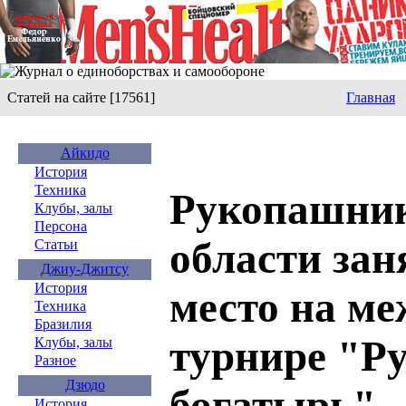
Статей на сайте [17561]
Главная
Айкидо
История
Техника
Рукопашни
Клубы, залы
Персона
области зан
Статьи
Джиу-Джитсу
История
место на м
Техника
Бразилия
турнире "Р
Клубы, залы
Разное
Дзюдо
богатырь"
История