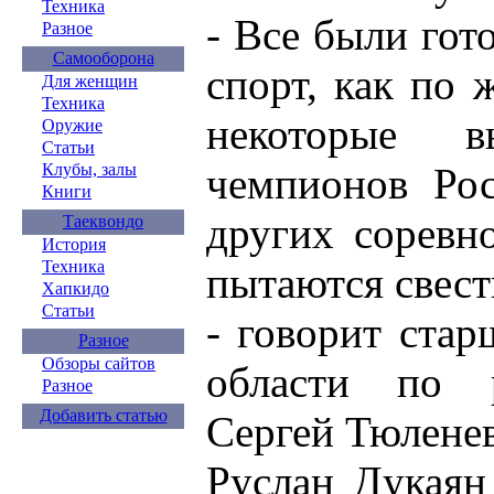
Техника
- Все были гот
Разное
Самооборона
спорт, как по
Для женщин
Техника
некоторые 
Оружие
Статьи
чемпионов Рос
Клубы, залы
Книги
других соревн
Таеквондо
История
Техника
пытаются свест
Хапкидо
Статьи
- говорит ста
Разное
Обзоры сайтов
области по 
Разное
Добавить статью
Сергей Тюленев
Руслан Дукаян