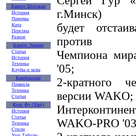
Сергей Гур «
Карате Шотокан
г.Минск)
История
Приемы
будет отстаи
Ката
Персона
Разное
против
Карате Эншин
Чемпиона мир
Статьи
История
Техника
'05;
Клубы и залы
Кикбоксинг
2-кратного 
Правила
Техника
версии WAKO;
Статьи
Кунг Фу (Ушу)
Интерконтинен
История
Статьи
WAKO-PRO '03
Техника
Стили
Ушу Тайцзи-