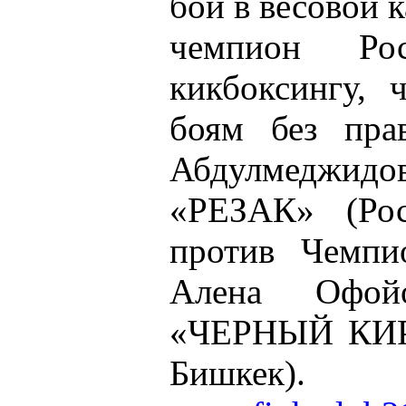
бой в весовой к
чемпион Ро
кикбоксингу, 
боям без пра
Абдулмеджи
«РЕЗАК» (Рос
против Чемп
Алена Офой
«ЧЕРНЫЙ КИРГ
Бишкек).