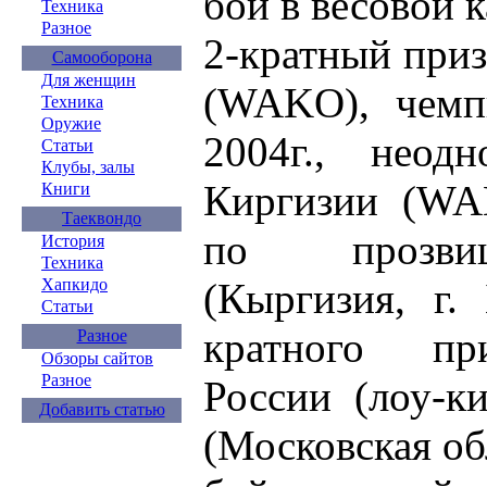
бой в весовой к
Техника
Разное
2-кратный при
Самооборона
Для женщин
(WAKO), чем
Техника
Оружие
2004г., неод
Статьи
Клубы, залы
Киргизии (WA
Книги
Таеквондо
по прозв
История
Техника
(Кыргизия, г.
Хапкидо
Статьи
кратного пр
Разное
Обзоры сайтов
Разное
России (лоу-к
Добавить статью
(Московская об