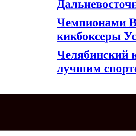
Дальневосточ
Чемпионами В
кикбоксеры У
Челябинский 
лучшим спорт