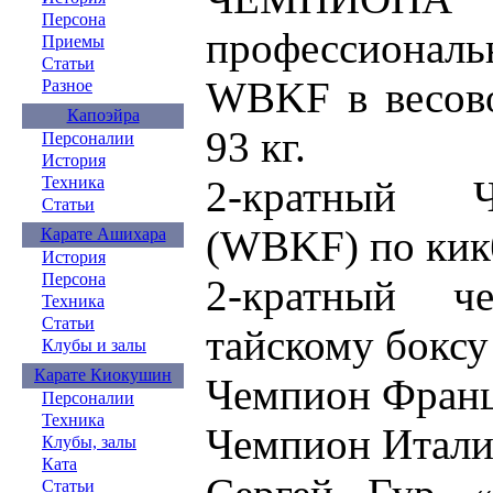
Персона
профессионал
Приемы
Статьи
WBKF в весово
Разное
Капоэйра
93 кг.
Персоналии
История
2-кратный 
Техника
Статьи
(WBKF) по кик
Карате Ашихара
История
Персона
2-кратный 
Техника
Статьи
тайскому боксу
Клубы и залы
Карате Киокушин
Чемпион Франц
Персоналии
Техника
Чемпион Итали
Клубы, залы
Ката
Статьи