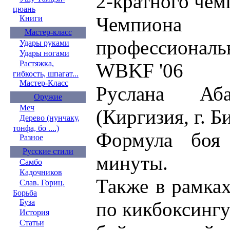
2-кратного чем
цюань
Чемпио
Книги
Мастер-класс
профессионал
Удары руками
Удары ногами
Растяжка,
WBKF '06
гибкость, шпагат...
Мастер-Класс
Руслана Аб
Оружие
Меч
(Киргизия, г. Б
Дерево (нунчаку,
тонфа, бо ....)
Формула боя
Разное
Русские стили
минуты.
Самбо
Кадочников
Также в рамка
Слав. Гориц.
Борьба
Буза
по кикбоксингу
История
Статьи