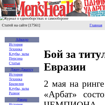
Статей на сайте [17561]
Главная
Айкидо
История
Техника
Бой за тит
Клубы, залы
Персона
Евразии
Статьи
Джиу-Джитсу
История
Техника
2 мая на ринг
Бразилия
Клубы, залы
«Арбат» состо
Разное
Дзюдо
ЧЕМПИОНА
История