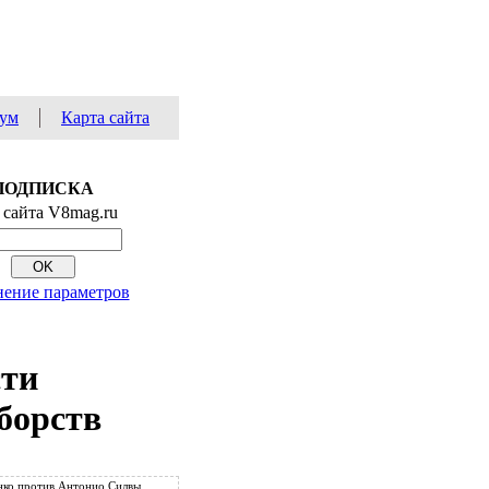
ум
Карта сайта
ПОДПИСКА
 сайта V8mag.ru
ение параметров
сти
борств
ко против Антонио Силвы.