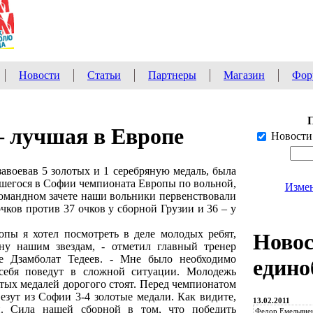
Новости
Статьи
Партнеры
Магазин
Фор
– лучшая в Европе
Новости
завоевав 5 золотых и 1 серебряную медаль, была
шегося в Софии чемпионата Европы по вольной,
Измен
командном зачете наши вольники первенствовали
ков против 37 очков у сборной Грузии и 36 – у
опы я хотел посмотреть в деле молодых ребят,
Ново
ну нашим звездам, - отметил главный тренер
е Дзамболат Тедеев. - Мне было необходимо
едино
 себя поведут в сложной ситуации. Молодежь
отых медалей дорогого стоят. Перед чемпионатом
езут из Софии 3-4 золотые медали. Как видите,
13.02.2011
н. Сила нашей сборной в том, что победить
Федор Емельянен