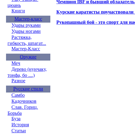
Чемпион IBF и бывший обладатель
цюань
Книги
Курские каратисты поучаствовали
Мастер-класс
Рукопашный бой - это спорт для н
Удары руками
Удары ногами
Растяжка,
гибкость, шпагат...
Мастер-Класс
Оружие
Меч
Дерево (нунчаку,
тонфа, бо ....)
Разное
Русские стили
Самбо
Кадочников
Слав. Гориц.
Борьба
Буза
История
Статьи