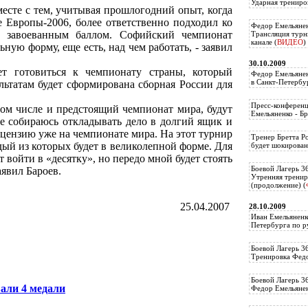
Ударная трениро
месте с тем, учитывая прошлогодний опыт, когда
 Европы-2006, более ответственно подходил ко
Федор Емельянен
 завоеванным баллом. Софийский чемпионат
Трансляция тур
канале (
ВИДЕО
)
ьную форму, еще есть, над чем работать, - заявил
30.10.2009
ет готовиться к чемпионату страны, который
Федор Емельянен
в Санкт-Петербу
ультатам будет сформирована сборная России для
Пресс-конференц
том числе и предстоящий чемпионат мира, будут
Емельяненко - Бр
не собираюсь откладывать дело в долгий ящик и
цензию уже на чемпионате мира. На этот турнир
Тренер Бретта Р
дый из которых будет в великолепной форме. Для
будет шокирован
 войти в «десятку», но передо мной будет стоять
Боевой Лагерь 3
аявил Бароев.
Утренняя тренир
(продолжение) (
25.04.2007
28.10.2009
Иван Емельяненк
Петербурга по р
Боевой Лагерь 3
Тренировка Федо
Боевой Лагерь 3
али 4 медали
Федор Емельяненк