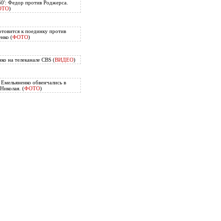
60': Федор против Роджерса.
ОТО
)
отовится к поединку против
нко (
ФОТО
)
ко на телеканале CBS (
ВИДЕО
)
Емельяненко обвенчались в
Николая. (
ФОТО
)