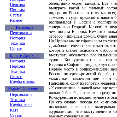
объективно может каждый. Все 7 зо
Персона
выиграть, какой бы сильный сост
Приемы
лидерство России, поэтому мы всегд
Статьи
тяжелее, а судья предвзят к нашим 
Разное
расправился в Софии с болгарин
соперников Георгий Кетоев! А вед
Капоэйра
чемпионата Европы. Немного подка
Персоналии
серебро - приедем домой, будем ана
История
Но Ирбека мы не сбрасываем со счета
Техника
Дзамболат Тедеев также отметил, что
Статьи
который станет основным отбороч
выступать абсолютно все сильнейш
Карате Ашихара
турнир. Конкуренция и накал страс
История
Европы в Софии», - подчеркнул глав
Персона
Первое место в общекомандном заче
Техника
России по греко-римской борьбе, п
Статьи
«классики» завоевали две золоты
Клубы и залы
Напомним, одну из золотых медалей 
- К сожалению, в нашей команде нет 
Карате Киокушин
вольной борьбе, - заявил в среду п
Персоналии
Конкуренция позволяет лучше готов
Техника
По его словам, победа на чемпион
Клубы, залы
поскольку ранее он не выигрывал к
Ката
журналистам, что выступление в С
Статьи
важных соревнований.