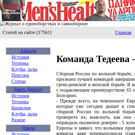
Статей на сайте [17561]
Главная
Айкидо
Команда Тедеева 
История
Техника
Клубы, залы
Сборная России по вольной борьбе, 
Персона
признана лучшей командой завершив
Статьи
греко-римской и женской борьбе. В 
Джиу-Джитсу
с подавляющим преимуществом: 65 оч
Болгарии.
История
- Прежде всего, на чемпионате Евр
Техника
которые уже сегодня дышат в спи
Бразилия
сборной России по вольной борьб
Клубы, залы
проверить их, выяснить, как они
Разное
оправдала оказанное доверие - 5 зол
Европы я заявил, что вольники прив
Дзюдо
команда даже перевыполнила пла
История