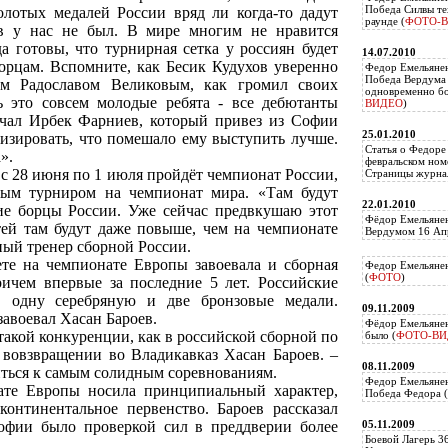
Победа Силвы те
лотых медалей России вряд ли когда-то дадут
раунде (
ФОТО-
ав у нас не был. В мире многим не нравится
а готовы, что турнирная сетка у россиян будет
14.07.2010
борцам. Вспомните, как Бесик Кудухов уверенно
Федор Емельяне
Победа Вердума 
ом Радославом Великовым, как громил своих
одновременно б
ь это совсем молодые ребята - все дебютанты
ВИДЕО
)
чал Ирбек Фарниев, который привез из Софии
25.01.2010
лизировать, что помешало ему выступить лучше.
Статья о Федоре
».
февральском ном
 с 28 июня по 1 июля пройдёт чемпионат России,
Страницы журнал
ным турниром на чемпионат мира. «Там будут
22.01.2010
ие борцы России. Уже сейчас предвкушаю этот
Фёдор Емельянен
тей там будут даже повыше, чем на чемпионате
Вердумом 16 Апр
ный тренер сборной России.
те на чемпионате Европы завоевала и сборная
Федор Емельянен
(
ФОТО
)
ричем впервые за последние 5 лет. Российские
е, одну серебряную и две бронзовые медали.
09.11.2009
завоевал Хасан Бароев.
Фёдор Емельянен
такой конкуренции, как в российской сборной по
было (
ФОТО-ВИ
о вовзвращении во Владикавказ Хасан Бароев. –
08.11.2009
иться к самым солидным соревнованиям.
Федор Емельянен
ате Европы носила принципиальный характер,
Победа Федора (
онтинентальное первенство. Бароев рассказал
офии было проверкой сил в преддверии более
05.11.2009
Боевой Лагерь 3