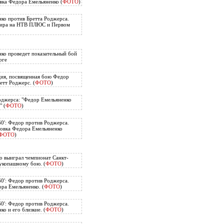
вка Федора Емельяненко (
ФОТО
)
ко против Бретта Роджерса.
нира на НТВ ПЛЮС и Первом
ко проведет показательный бой
рге
ия, посвященная бою Федор
етт Роджерс. (
ФОТО
)
оджерса: "Федор Емельяненко
" (
ФОТО
)
60': Федор против Роджерса.
овка Федора Емельяненко
ФОТО
)
о выиграл чемпионат Санкт-
укопашному бою. (
ФОТО
)
60': Федор против Роджерса.
ра Емельяненко. (
ФОТО
)
60': Федор против Роджерса.
о и его близкие. (
ФОТО
)