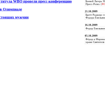
 титула WBO провели пресс-конференцию
Боевой Лагерь 3
Пресс-Релиз. (
Ф
 в Олимпиаде
21.10.2009
Бретт Роджерс г
астоящих мужчин
Федора Емельяне
16.10.2009
Федор Емельянен
05.10.2009
Фёдор и Марина 
храме Святителя 