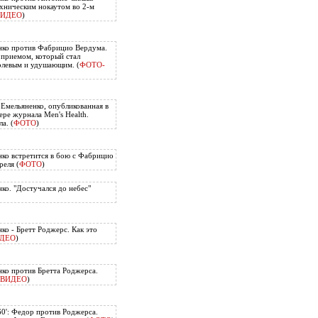
хническим нокаутом во 2-м
ВИДЕО
)
нко против Фабрицио Вердума.
приемом, который стал
олевым и удушающим. (
ФОТО-
 Емельяненко, опубликованная в
ере журнала Men's Health.
а. (
ФОТО
)
ко встретится в бою с Фабрицио
еля (
ФОТО
)
ко. "Достучался до небес"
ко - Бретт Роджерс. Как это
ДЕО
)
ко против Бретта Роджерса.
ВИДЕО
)
60': Федор против Роджерса.