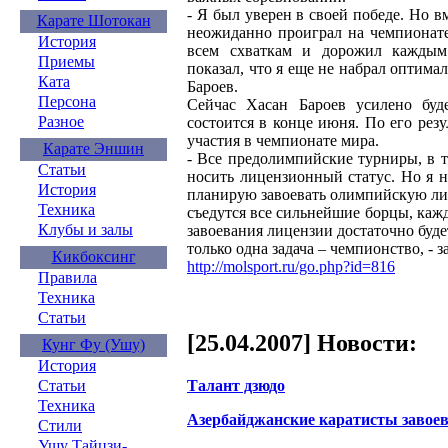
- Я был уверен в своей победе. Но в
Карате Шотокан
неожиданно проиграл на чемпионате
История
всем схваткам и дорожил каждым
Приемы
показал, что я еще не набрал оптимал
Ката
Бароев.
Персона
Сейчас Хасан Бароев усилено буд
Разное
состоится в конце июня. По его рез
участия в чемпионате мира.
Карате Эншин
- Все предолимпийские турниры, в 
Статьи
носить лицензионный статус. Но я 
История
планирую завоевать олимпийскую ли
Техника
съедутся все сильнейшие борцы, каж
Клубы и залы
завоевания лицензии достаточно будет
только одна задача – чемпионство, - з
Кикбоксинг
http://molsport.ru/go.php?id=816
Правила
Техника
Статьи
[25.04.2007] Новости:
Кунг Фу (Ушу)
История
Талант дзюдо
Статьи
Техника
Азербайджанские каратисты завоев
Стили
Ушу Тайцзи-