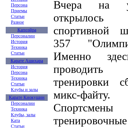
Вчера на у
Персона
Приемы
открылось
Статьи
Разное
спортивной ш
Капоэйра
Персоналии
357 "Олимпи
История
Техника
Именно зде
Статьи
Карате Ашихара
проводить 
История
Персона
тренировки с
Техника
Статьи
Клубы и залы
микс-файту.
Карате Киокушин
Персоналии
Спортсмены
Техника
Клубы, залы
тренировочные
Ката
Статьи