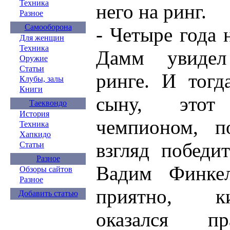
Техника
него на ринг.
Разное
Самооборона
- Четыре года
Для женщин
Техника
Дамм увидел
Оружие
Статьи
ринге. И тогд
Клубы, залы
Книги
сыну, этот
Таеквондо
История
чемпионом, п
Техника
Хапкидо
взгляд победит
Статьи
Разное
Вадим Финке
Обзоры сайтов
Разное
приятно, к
Добавить статью
оказался пр