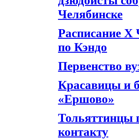
дзюдоисты соб
Челябинске
Расписание X 
по Кэндо
Первенство в
Красавицы и б
«Ершово»
Тольяттинцы 
контакту