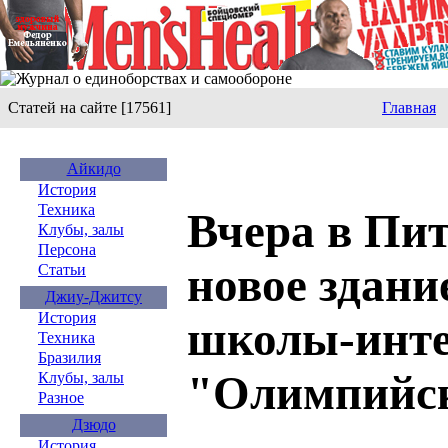
Статей на сайте [17561]
Главная
Айкидо
История
Техника
Вчера в Пи
Клубы, залы
Персона
новое здани
Статьи
Джиу-Джитсу
История
школы-инте
Техника
Бразилия
"Олимпийс
Клубы, залы
Разное
Дзюдо
История