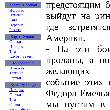
предстоящим б
Карате Шотокан
История
выйдут на рин
Приемы
Ката
где встретят
Персона
Разное
Америки.
Карате Эншин
Статьи
- На эти бо
История
Техника
Клубы и залы
проданы, а по
Кикбоксинг
желающих у
Правила
Техника
Статьи
событие этих 
Кунг Фу (Ушу)
Федора Емельян
История
Статьи
Техника
мы пустим в 
Стили
Ушу Тайцзи-