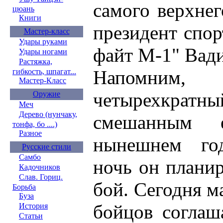
самого верхнег
цюань
Книги
президент спо
Мастер-класс
Удары руками
файт М-1" Вад
Удары ногами
Растяжка,
Напомним,
гибкость, шпагат...
Мастер-Класс
четырехкратны
Оружие
Меч
Дерево (нунчаку,
смешанным е
тонфа, бо ....)
Разное
нынешнем го
Русские стили
Самбо
ночь он плани
Кадочников
Слав. Гориц.
бой. Сегодня м
Борьба
Буза
бойцов соглаш
История
Статьи