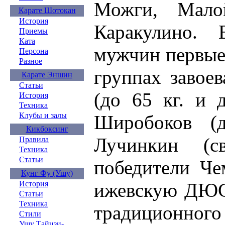
Можги, Мало
Карате Шотокан
История
Каракулино.
Приемы
Ката
мужчин первые
Персона
Разное
группах завое
Карате Эншин
Статьи
(до 65 кг. и 
История
Техника
Клубы и залы
Широбоков (
Кикбоксинг
Лучинкин (с
Правила
Техника
Статьи
победители Че
Кунг Фу (Ушу)
ижевскую ДЮС
История
Статьи
Техника
традиционного 
Стили
Ушу Тайцзи-