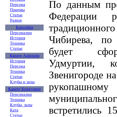
По данным пре
Персона
Приемы
Федерации 
Статьи
Разное
традиционн
Капоэйра
Персоналии
Чибирева, по
История
Техника
будет сфор
Статьи
Карате Ашихара
Удмуртии, к
История
Персона
Звенигороде н
Техника
Статьи
Клубы и залы
рукопашном
Карате Киокушин
Персоналии
муниципальн
Техника
Клубы, залы
встретились 1
Ката
Статьи