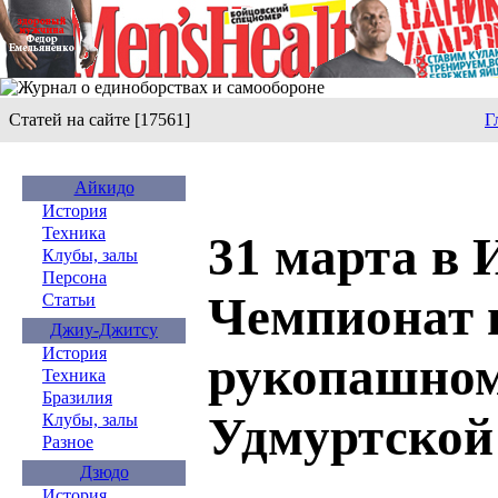
Статей на сайте [17561]
Г
Айкидо
История
Техника
31 марта в
Клубы, залы
Персона
Чемпионат 
Статьи
Джиу-Джитсу
История
рукопашном
Техника
Бразилия
Удмуртской
Клубы, залы
Разное
Дзюдо
История