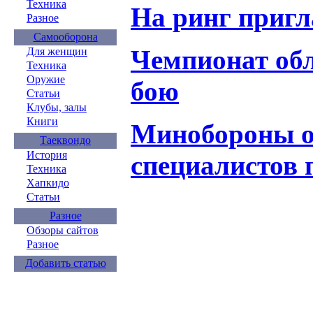
Техника
На ринг приг
Разное
Самооборона
Чемпионат об
Для женщин
Техника
Оружие
бою
Статьи
Клубы, залы
Книги
Минобороны о
Таеквондо
История
специалистов
Техника
Хапкидо
Статьи
Разное
Обзоры сайтов
Разное
Добавить статью