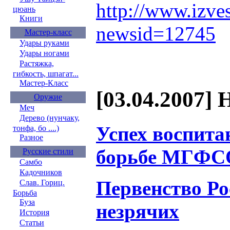
http://www.izve
цюань
Книги
newsid=12745
Мастер-класс
Удары руками
Удары ногами
Растяжка,
гибкость, шпагат...
Мастер-Класс
[03.04.2007] 
Оружие
Меч
Дерево (нунчаку,
Успех воспи
тонфа, бо ....)
Разное
борьбе МГФС
Русские стили
Самбо
Кадочников
Первенство Ро
Слав. Гориц.
Борьба
Буза
незрячих
История
Статьи