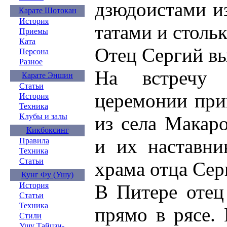
дзюдоистами из
Карате Шотокан
История
татами и столь
Приемы
Ката
Отец Сергий в
Персона
Разное
На встречу 
Карате Эншин
Статьи
церемонии при
История
Техника
Клубы и залы
из села Макаро
Кикбоксинг
и их наставни
Правила
Техника
Статьи
храма отца Сер
Кунг Фу (Ушу)
В Питере отец
История
Статьи
Техника
прямо в рясе. 
Стили
Ушу Тайцзи-