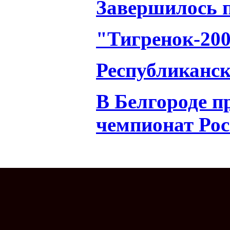
Завершилось п
"Тигренок-20
Республиканск
В Белгороде п
чемпионат Рос