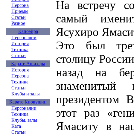
На встречу с
Персона
Приемы
самый имени
Статьи
Разное
Ясухиро Ямаси
Капоэйра
Персоналии
Это был тре
История
Техника
столицу России
Статьи
Карате Ашихара
назад на бе
История
Персона
знаменитый 
Техника
Статьи
Клубы и залы
президентом 
Карате Киокушин
Персоналии
этот раз «ген
Техника
Клубы, залы
Ямаситу в наш
Ката
Статьи