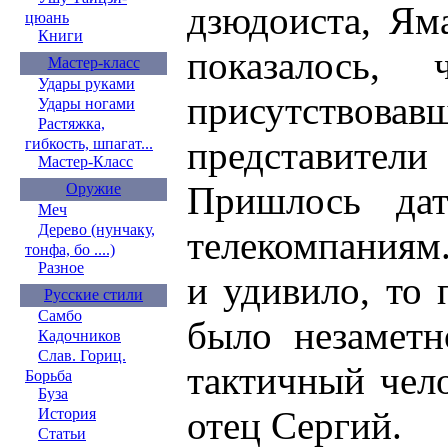
дзюдоиста, Ям
цюань
Книги
показалось,
Мастер-класс
Удары руками
присутство
Удары ногами
Растяжка,
представител
гибкость, шпагат...
Мастер-Класс
Пришлось дат
Оружие
Меч
Дерево (нунчаку,
телекомпаниям.
тонфа, бо ....)
Разное
и удивило, то 
Русские стили
Самбо
было незамет
Кадочников
Слав. Гориц.
тактичный чел
Борьба
Буза
отец Сергий.
История
Статьи