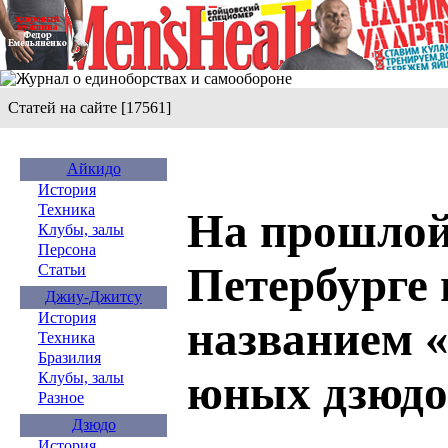
Статей на сайте [17561]
Айкидо
История
Техника
На прошлой
Клубы, залы
Персона
Петербурге
Статьи
Джиу-Джитсу
История
названием 
Техника
Бразилия
юных дзюдо
Клубы, залы
Разное
Дзюдо
История