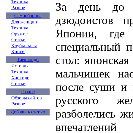
Техника
За день до 
Разное
Самооборона
дзюдоистов п
Для женщин
Техника
Японии, где
Оружие
Статьи
специальный п
Клубы, залы
Книги
стол: японская
Таеквондо
История
мальчишек нас
Техника
Хапкидо
после суши и
Статьи
Разное
русского ж
Обзоры сайтов
Разное
разболелись ж
Добавить статью
впечатлений