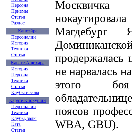
Москвичка
Персона
Приемы
нокаутировал
Статьи
Разное
Магдебург 
Капоэйра
Персоналии
Доминиканской
История
Техника
продержалась 
Статьи
Карате Ашихара
не нарвалась н
История
Персона
этого бо
Техника
Статьи
Клубы и залы
обладательн
Карате Киокушин
Персоналии
поясов профес
Техника
Клубы, залы
WBA, GBU).
Ката
Статьи