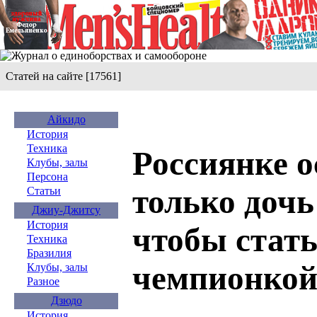
Статей на сайте [17561]
Айкидо
История
Техника
Россиянке о
Клубы, залы
Персона
только доч
Статьи
Джиу-Джитсу
История
чтобы стат
Техника
Бразилия
чемпионкой
Клубы, залы
Разное
Дзюдо
История