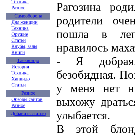
Техника
Рагозина роди
Разное
Самооборона
родители оче
Для женщин
Техника
пошла в лег
Оружие
Статьи
нравилось маха
Клубы, залы
Книги
- Я добрая
Таеквондо
История
безобидная. По
Техника
Хапкидо
у меня нет н
Статьи
Разное
выхожу дратьс
Обзоры сайтов
Разное
улыбается.
Добавить статью
В этой блон