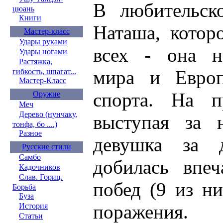
В любительск
цюань
Книги
Наташа, котор
Мастер-класс
Удары руками
всех - она н
Удары ногами
Растяжка,
мира и Европ
гибкость, шпагат...
Мастер-Класс
спорта. На п
Оружие
Меч
Дерево (нунчаку,
выступая за 
тонфа, бо ....)
Разное
девушка за 
Русские стили
Самбо
добилась впе
Кадочников
Слав. Гориц.
побед (9 из н
Борьба
Буза
поражения.
История
Статьи