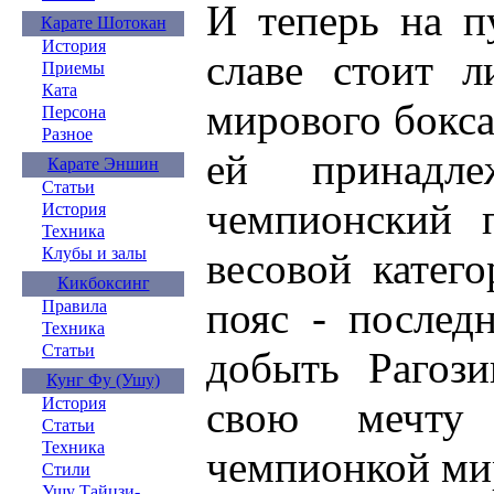
И теперь на п
Карате Шотокан
История
славе стоит л
Приемы
Ката
мирового бокс
Персона
Разное
ей принадле
Карате Эншин
Статьи
чемпионский
История
Техника
Клубы и залы
весовой катего
Кикбоксинг
пояс - послед
Правила
Техника
Статьи
добыть Рагози
Кунг Фу (Ушу)
свою мечту
История
Статьи
Техника
чемпионкой ми
Стили
Ушу Тайцзи-