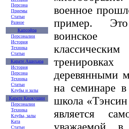
Персона
военное прошл
Приемы
Статьи
пример. Это
Разное
Капоэйра
воинское и
Персоналии
История
классически
Техника
Статьи
тренировка
Карате Ашихара
История
деревянными м
Персона
Техника
на семинаре в
Статьи
Клубы и залы
школа «Тэнсин
Карате Киокушин
Персоналии
является са
Техника
Клубы, залы
Ката
уважаемой в
Статьи