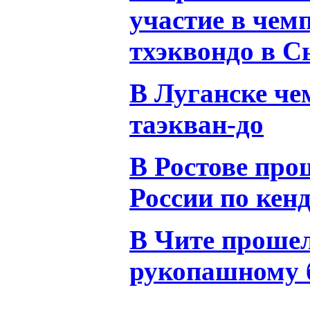
участие в чем
тхэквондо в С
В Луганске че
таэкван-до
В Ростове про
России по кен
В Чите прошел
рукопашному 