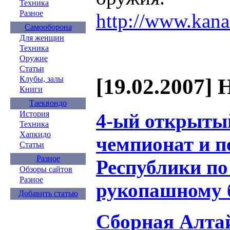
Техника
Разное
http://www.kana
Самооборона
Для женщин
Техника
Оружие
Статьи
[19.02.2007] 
Клубы, залы
Книги
Таеквондо
История
4-ый открыты
Техника
Хапкидо
чемпионат и 
Статьи
Разное
Республики по
Обзоры сайтов
Разное
рукопашному 
Добавить статью
Сборная Алта