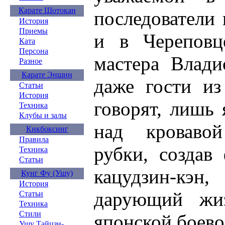
Карате Шотокан
последователи 
История
Приемы
и в Череповц
Ката
Персона
мастера Влади
Разное
Карате Эншин
даже гости из
Статьи
История
говорят, лишь
Техника
Клубы и залы
над кроваво
Кикбоксинг
Правила
рубки, создав
Техника
Статьи
кацудзин-кэ
Кунг Фу (Ушу)
История
дарующий жи
Статьи
Техника
Стили
японской боев
Ушу Тайцзи-