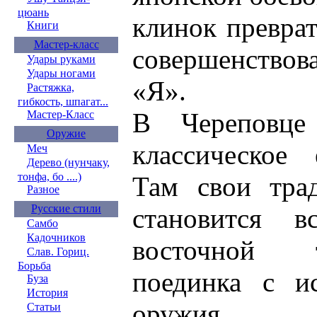
цюань
клинок преврат
Книги
Мастер-класс
совершенствов
Удары руками
Удары ногами
«Я».
Растяжка,
гибкость, шпагат...
В Череповце
Мастер-Класс
Оружие
классическое 
Меч
Дерево (нунчаку,
тонфа, бо ....)
Там свои тра
Разное
Русские стили
становится в
Самбо
Кадочников
восточной 
Слав. Гориц.
Борьба
поединка с ис
Буза
История
оружия.
Статьи