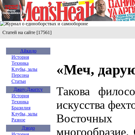
Статей на сайте [17561]
Айкидо
История
Техника
«Меч, дару
Клубы, залы
Персона
Статьи
Такова филосо
Джиу-Джитсу
История
искусства фехт
Техника
Бразилия
Клубы, залы
Восточных 
Разное
многообразие.
Дзюдо
История