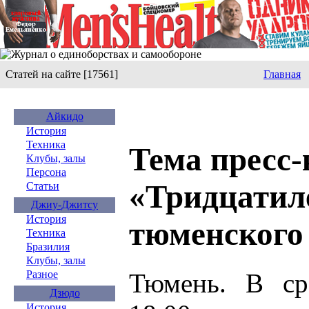
Статей на сайте [17561]
Главная
Айкидо
История
Техника
Тема пресс
Клубы, залы
Персона
«Тридцатил
Статьи
Джиу-Джитсу
История
тюменского
Техника
Бразилия
Клубы, залы
Тюмень. В ср
Разное
Дзюдо
История