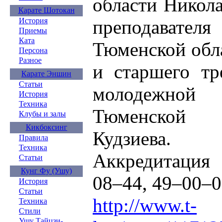
области Никола
Карате Шотокан
преподавател
История
Приемы
Ката
Тюменской обл
Персона
Разное
и старшего тр
Карате Эншин
Статьи
молодежной 
История
Техника
Тюменской 
Клубы и залы
Кикбоксинг
Кудзиева.
Правила
Техника
Аккредитация 
Статьи
Кунг Фу (Ушу)
08–44, 49–00–0
История
Статьи
http://www.t-
Техника
Стили
Ушу Тайцзи-