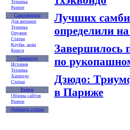
Техника
Разное
Лучших самбис
Самооборона
Для женщин
определили на
Техника
Оружие
Статьи
Завершилось п
Клубы, залы
Книги
по рукопашно
Таеквондо
История
Техника
Дзюдо: Триу
Хапкидо
Статьи
в Париже
Разное
Обзоры сайтов
Разное
Добавить статью