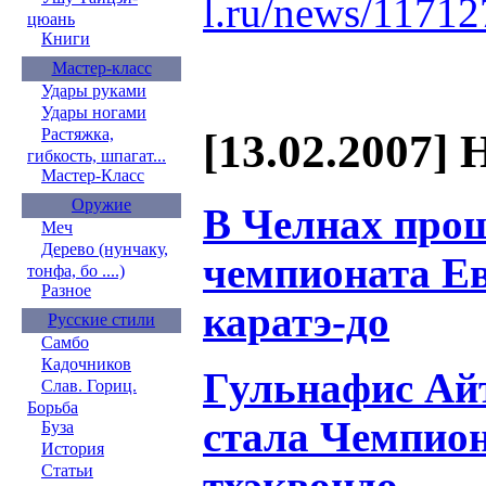
l.ru/news/1171
цюань
Книги
Мастер-класс
Удары руками
Удары ногами
Растяжка,
[13.02.2007] 
гибкость, шпагат...
Мастер-Класс
Оружие
В Челнах про
Меч
Дерево (нунчаку,
чемпионата Е
тонфа, бо ....)
Разное
каратэ-до
Русские стили
Самбо
Кадочников
Гульнафис Ай
Слав. Гориц.
Борьба
стала Чемпион
Буза
История
Статьи
тхэквондо