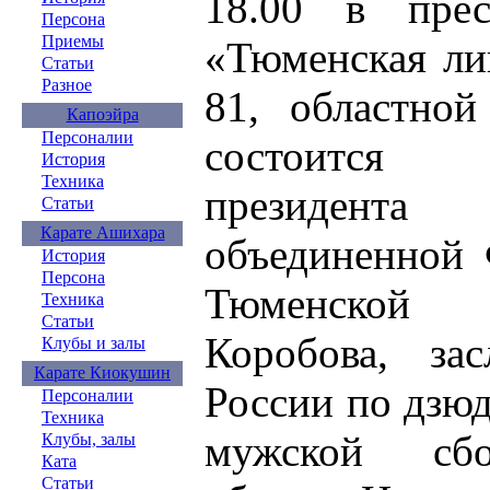
18.00 в пресс
Персона
Приемы
«Тюменская ли
Статьи
Разное
81, областной
Капоэйра
Персоналии
состоится п
История
Техника
президен
Статьи
Карате Ашихара
объединенной 
История
Персона
Тюменской 
Техника
Статьи
Коробова, зас
Клубы и залы
Карате Киокушин
России по дзюд
Персоналии
Техника
мужской сб
Клубы, залы
Ката
Статьи