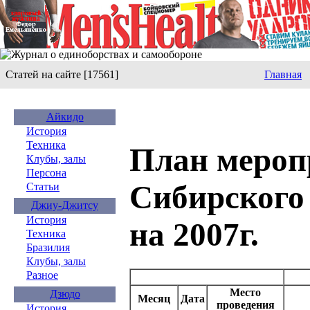
Статей на сайте [17561]
Главная
Айкидо
История
Техника
План мероп
Клубы, залы
Персона
Сибирского
Статьи
Джиу-Джитсу
История
на 2007г.
Техника
Бразилия
Клубы, залы
Разное
Место
Дзюдо
Месяц
Дата
проведения
История