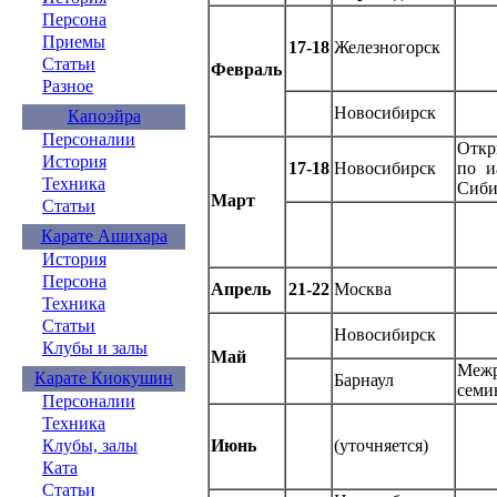
Персона
Приемы
17-18
Железногорск
Статьи
Февраль
Разное
Новосибирск
Капоэйра
Персоналии
Откр
История
17-18
Новосибирск
по и
Техника
Сиб
Март
Статьи
Карате Ашихара
История
Персона
Апрель
21-22
Москва
Техника
Статьи
Новосибирск
Клубы и залы
Май
Межр
Карате Киокушин
Барнаул
семи
Персоналии
Техника
Клубы, залы
Июнь
(уточняется)
Ката
Статьи