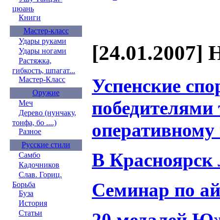
цюань
Книги
Мастер-класс
Удары руками
[24.01.2007] 
Удары ногами
Растяжка,
гибкость, шпагат...
Успенские спо
Мастер-Класс
Оружие
победителями 
Меч
Дерево (нунчаку,
тонфа, бо ....)
оперативному 
Разное
Русские стили
В Красноярск 
Самбо
Кадочников
Слав. Гориц.
Cеминар по ай
Борьба
Буза
История
Статьи
20 медалей Ю