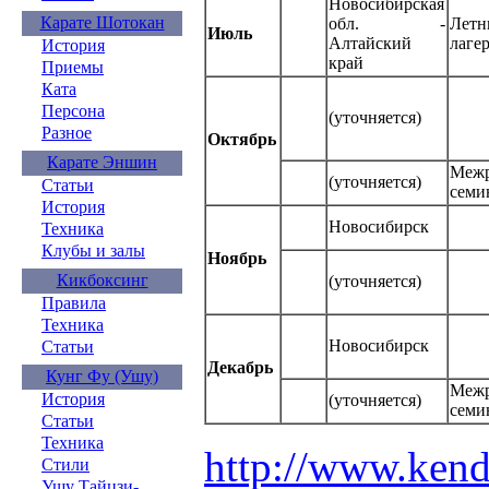
Новосибирская
Карате Шотокан
обл. -
Лет
Июль
Алтайский
лаге
История
край
Приемы
Ката
Персона
(уточняется)
Разное
Октябрь
Карате Эншин
Межр
(уточняется)
Статьи
семи
История
Новосибирск
Техника
Клубы и залы
Ноябрь
Кикбоксинг
(уточняется)
Правила
Техника
Новосибирск
Статьи
Декабрь
Кунг Фу (Ушу)
Межр
История
(уточняется)
семи
Статьи
Техника
http://www.kend
Стили
Ушу Тайцзи-