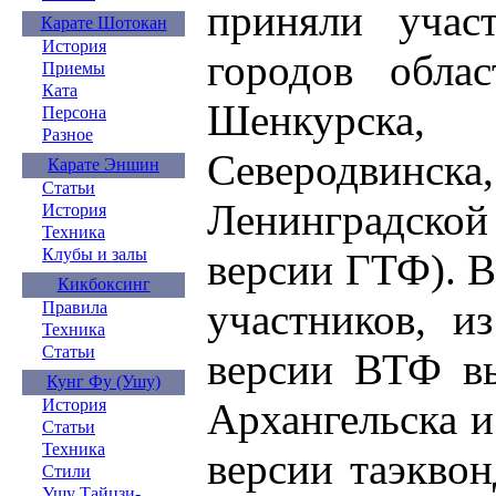
приняли учас
Карате Шотокан
История
городов обла
Приемы
Ката
Шенкурска
Персона
Разное
Северодви
Карате Эншин
Статьи
Ленинградской
История
Техника
Клубы и залы
версии ГТФ). В
Кикбоксинг
участников, и
Правила
Техника
Статьи
версии ВТФ вы
Кунг Фу (Ушу)
Архангельска и
История
Статьи
Техника
версии таэкво
Стили
Ушу Тайцзи-