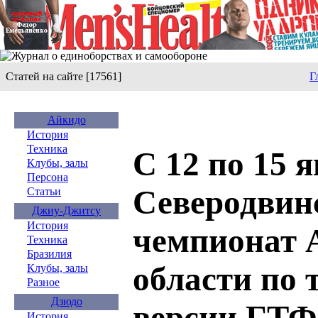
Статей на сайте [17561]
Г
Айкидо
История
Техника
С 12 по 15 
Клубы, залы
Персона
Северодвин
Статьи
Джиу-Джитсу
История
чемпионат 
Техника
Бразилия
области по 
Клубы, залы
Разное
Дзюдо
версии ГТФ
История