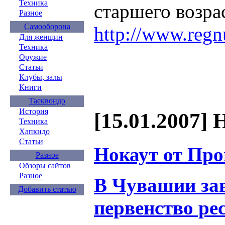
Техника
старшего возрас
Разное
Самооборона
http://www.reg
Для женщин
Техника
Оружие
Статьи
Клубы, залы
Книги
Таеквондо
История
[15.01.2007] 
Техника
Хапкидо
Статьи
Нокаут от Про
Разное
Обзоры сайтов
Разное
В Чувашии за
Добавить статью
первенство ре