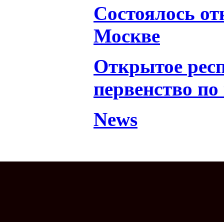
Состоялось от
Москве
Открытое рес
первенство по
News