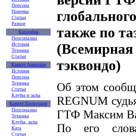
Персона
глобального
Приемы
Статьи
Разное
также по т
Капоэйра
Персоналии
(Всемирная
История
Техника
Статьи
тэквондо)
Карате Ашихара
История
Персона
Об этом сообщ
Техника
Статьи
Клубы и залы
REGNUM судья 
Карате Киокушин
Персоналии
ГТФ Максим Ва
Техника
Клубы, залы
По его слов
Ката
Статьи