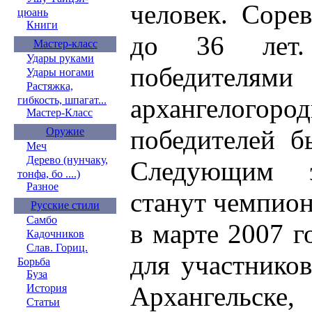
человек. Соре
цюань
Книги
до 36 лет
Мастер-класс
Удары руками
победителям
Удары ногами
Растяжка,
архангелогор
гибкость, шпагат...
Мастер-Класс
победителей б
Оружие
Меч
Дерево (нунчаку,
Следующим э
тонфа, бо ....)
Разное
станут чемпион
Русские стили
Самбо
в марте 2007 г
Кадочников
Слав. Гориц.
для участников
Борьба
Буза
Архангельск
История
Статьи